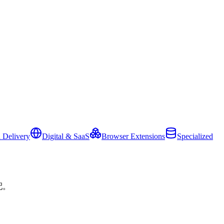
 Delivery
Digital & SaaS
Browser Extensions
Specialized
配。