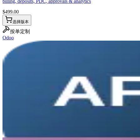
billing, deposits, PDC, approvals & analytics
$
499.00
选择版本
按单定制
Odoo