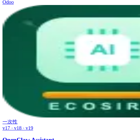
Odoo
一次性
v17 · v18 · v19
OpenClaw Assistant