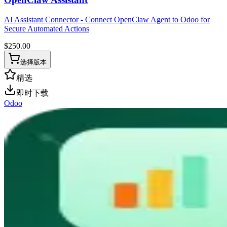
AI Assistant Connector - Connect OpenClaw Agent to Odoo for
Secure Automated Actions
$
250.00
选择版本
精选
即时下载
Odoo