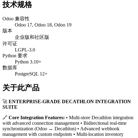
技术规格
Odoo 兼容性
Odoo 17, Odoo 18, Odoo 19
版本
企业版和社区版
许可证
LGPL-3.0
Python 要求
Python 3.10+
数据库
PostgreSQL 12+
关于此产品
🚀
ENTERPRISE-GRADE DECATHLON INTEGRATION
SUITE
🔗
Core Integration Features:
• Multi-store Decathlon integration
with advanced connection management • Bidirectional real-time
synchronization (Odoo ↔ Decathlon) • Advanced webhook
management with custom endpoints • Multi-location inventory