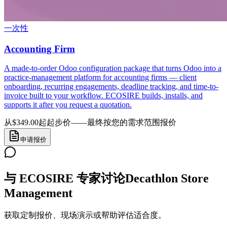
一次性
Accounting Firm
A made-to-order Odoo configuration package that turns Odoo into a
practice-management platform for accounting firms — client
onboarding, recurring engagements, deadline tracking, and time-to-
invoice built to your workflow. ECOSIRE builds, installs, and
supports it after you request a quotation.
从$349.00起
起步价——最终按您的需求范围报价
申请报价
与 ECOSIRE 专家讨论Decathlon Store
Management
获取定制报价、现场演示或帮助评估适合度。