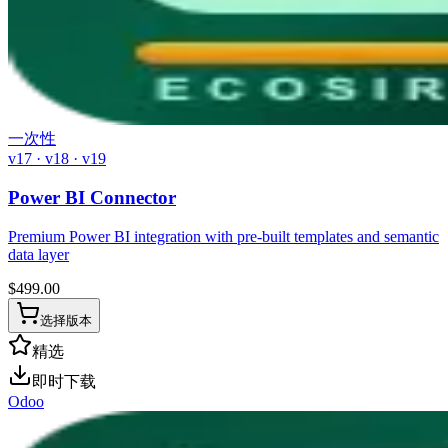
一次性
v17 · v18 · v19
Power BI Connector
Premium Power BI integration with pre-built templates and semantic
data layer
$
499.00
选择版本
精选
即时下载
Odoo