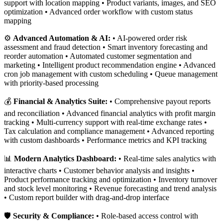
support with location mapping • Product variants, images, and SEO
optimization • Advanced order workflow with custom status
mapping
⚙️
Advanced Automation & AI:
• AI-powered order risk
assessment and fraud detection • Smart inventory forecasting and
reorder automation • Automated customer segmentation and
marketing • Intelligent product recommendation engine • Advanced
cron job management with custom scheduling • Queue management
with priority-based processing
💰
Financial & Analytics Suite:
• Comprehensive payout reports
and reconciliation • Advanced financial analytics with profit margin
tracking • Multi-currency support with real-time exchange rates •
Tax calculation and compliance management • Advanced reporting
with custom dashboards • Performance metrics and KPI tracking
📊
Modern Analytics Dashboard:
• Real-time sales analytics with
interactive charts • Customer behavior analysis and insights •
Product performance tracking and optimization • Inventory turnover
and stock level monitoring • Revenue forecasting and trend analysis
• Custom report builder with drag-and-drop interface
🛡️
Security & Compliance:
• Role-based access control with