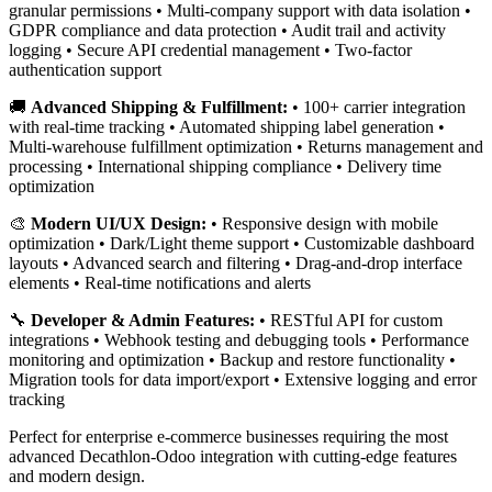
granular permissions • Multi-company support with data isolation •
GDPR compliance and data protection • Audit trail and activity
logging • Secure API credential management • Two-factor
authentication support
🚚
Advanced Shipping & Fulfillment:
• 100+ carrier integration
with real-time tracking • Automated shipping label generation •
Multi-warehouse fulfillment optimization • Returns management and
processing • International shipping compliance • Delivery time
optimization
🎨
Modern UI/UX Design:
• Responsive design with mobile
optimization • Dark/Light theme support • Customizable dashboard
layouts • Advanced search and filtering • Drag-and-drop interface
elements • Real-time notifications and alerts
🔧
Developer & Admin Features:
• RESTful API for custom
integrations • Webhook testing and debugging tools • Performance
monitoring and optimization • Backup and restore functionality •
Migration tools for data import/export • Extensive logging and error
tracking
Perfect for enterprise e-commerce businesses requiring the most
advanced Decathlon-Odoo integration with cutting-edge features
and modern design.