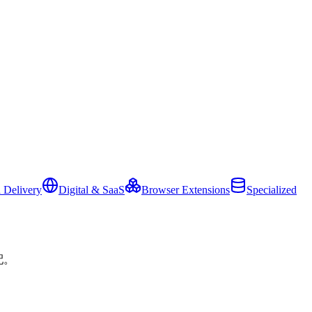
 Delivery
Digital & SaaS
Browser Extensions
Specialized
配。