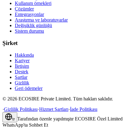
Kullanım örnekleri
Çözümler
Entegrasyonlar
Araştırma ve laboratuvarlar
Değişiklik günlüğü
Sistem durumu
Şirket
Hakkında
Kariyer
İletişim
Destek
Şartlar
Gizlilik
Geri ödemeler
©
2026
ECOSIRE Private Limited. Tüm hakları saklıdır.
·
Gizlilik Politikası
·
Hizmet Şartları
·
İade Politikası
Tarafından özenle yapılmıştır
ECOSIRE Özel Limited
tr
WhatsApp'ta Sohbet Et