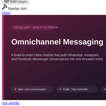
Teklif isteyin
Siparişe özel
Odoo
Tek seferlik