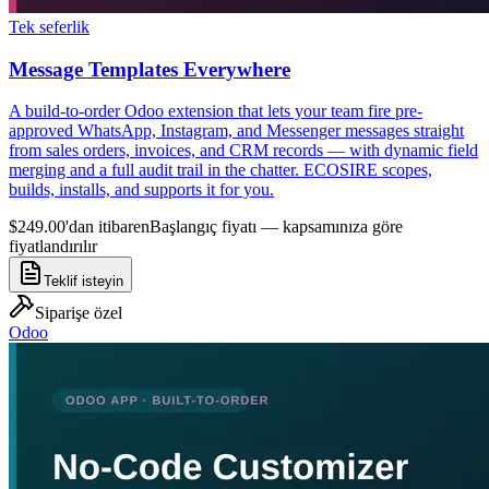
Tek seferlik
Message Templates Everywhere
A build-to-order Odoo extension that lets your team fire pre-
approved WhatsApp, Instagram, and Messenger messages straight
from sales orders, invoices, and CRM records — with dynamic field
merging and a full audit trail in the chatter. ECOSIRE scopes,
builds, installs, and supports it for you.
$249.00'dan itibaren
Başlangıç fiyatı — kapsamınıza göre
fiyatlandırılır
Teklif isteyin
Siparişe özel
Odoo