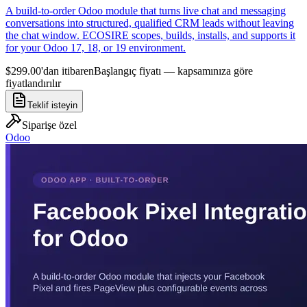
A build-to-order Odoo module that turns live chat and messaging
conversations into structured, qualified CRM leads without leaving
the chat window. ECOSIRE scopes, builds, installs, and supports it
for your Odoo 17, 18, or 19 environment.
$299.00'dan itibaren
Başlangıç fiyatı — kapsamınıza göre
fiyatlandırılır
Teklif isteyin
Siparişe özel
Odoo