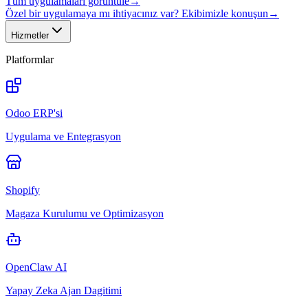
Tüm uygulamaları görüntüle
→
Özel bir uygulamaya mı ihtiyacınız var? Ekibimizle konuşun
→
Hizmetler
Platformlar
Odoo ERP'si
Uygulama ve Entegrasyon
Shopify
Magaza Kurulumu ve Optimizasyon
OpenClaw AI
Yapay Zeka Ajan Dagitimi