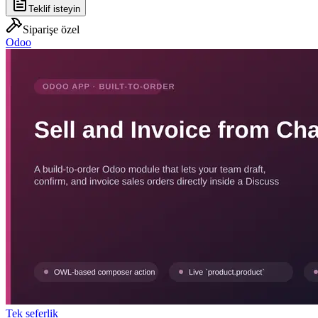
Teklif isteyin
Siparişe özel
Odoo
Tek seferlik