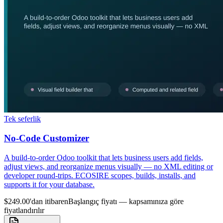
Tek seferlik
No-Code Customizer
A build-to-order Odoo toolkit that lets business users add fields,
adjust views, and reorganize menus visually — no XML editing or
developer round-trips. ECOSIRE scopes, builds, installs, and
supports it for your database.
$249.00'dan itibaren
Başlangıç fiyatı — kapsamınıza göre
fiyatlandırılır