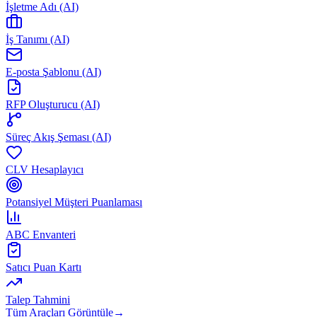
İşletme Adı (AI)
İş Tanımı (AI)
E-posta Şablonu (AI)
RFP Oluşturucu (AI)
Süreç Akış Şeması (AI)
CLV Hesaplayıcı
Potansiyel Müşteri Puanlaması
ABC Envanteri
Satıcı Puan Kartı
Talep Tahmini
Tüm Araçları Görüntüle
→