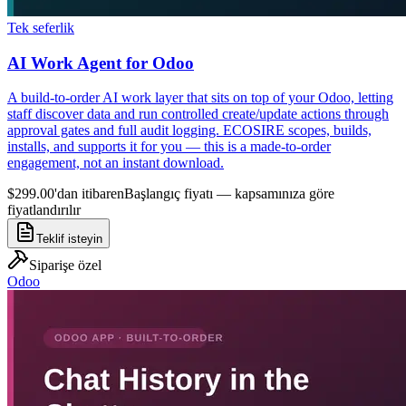
Tek seferlik
AI Work Agent for Odoo
A build-to-order AI work layer that sits on top of your Odoo, letting
staff discover data and run controlled create/update actions through
approval gates and full audit logging. ECOSIRE scopes, builds,
installs, and supports it for you — this is a made-to-order
engagement, not an instant download.
$299.00'dan itibaren
Başlangıç fiyatı — kapsamınıza göre
fiyatlandırılır
Teklif isteyin
Siparişe özel
Odoo