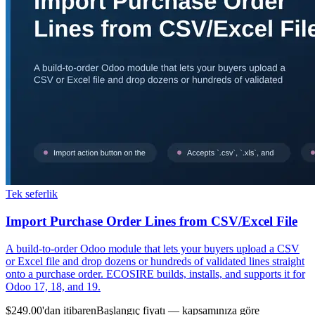
Tek seferlik
Import Purchase Order Lines from CSV/Excel File
A build-to-order Odoo module that lets your buyers upload a CSV
or Excel file and drop dozens or hundreds of validated lines straight
onto a purchase order. ECOSIRE builds, installs, and supports it for
Odoo 17, 18, and 19.
$249.00'dan itibaren
Başlangıç fiyatı — kapsamınıza göre