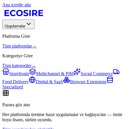
Ana içeriğe atla
Uygulamalar
Platforma Göre
Tüm platformlar
→
Kategoriye Göre
Tüm kategoriler
→
Storefronts
Multichannel & PIM
Social Commerce
Food Delivery
Digital & SaaS
Browser Extensions
Specialized
Pazara göz atın
Her platformda üretime hazır uygulamalar ve bağlayıcılar — ömür
boyu lisans, sürüm uyumlu.