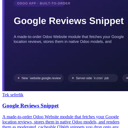
Tek seferlik
Google Reviews Snippet
A made-to-order Odoo Website module that fetches your Google
location reviews, stores them in native Odoo models, and renders
them as moderated, cacheable QWeb snippets you drop onto any