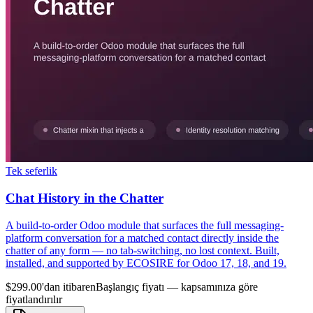
Tek seferlik
Chat History in the Chatter
A build-to-order Odoo module that surfaces the full messaging-
platform conversation for a matched contact directly inside the
chatter of any form — no tab-switching, no lost context. Built,
installed, and supported by ECOSIRE for Odoo 17, 18, and 19.
$299.00'dan itibaren
Başlangıç fiyatı — kapsamınıza göre
fiyatlandırılır