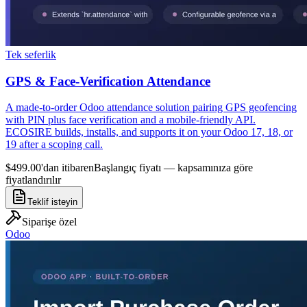
Tek seferlik
GPS & Face-Verification Attendance
A made-to-order Odoo attendance solution pairing GPS geofencing
with PIN plus face verification and a mobile-friendly API.
ECOSIRE builds, installs, and supports it on your Odoo 17, 18, or
19 after a scoping call.
$499.00'dan itibaren
Başlangıç fiyatı — kapsamınıza göre
fiyatlandırılır
Teklif isteyin
Siparişe özel
Odoo