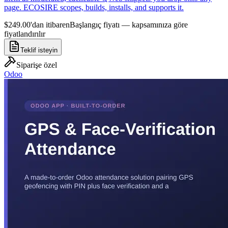
page. ECOSIRE scopes, builds, installs, and supports it.
$249.00'dan itibaren
Başlangıç fiyatı — kapsamınıza göre
fiyatlandırılır
Teklif isteyin
Siparişe özel
Odoo