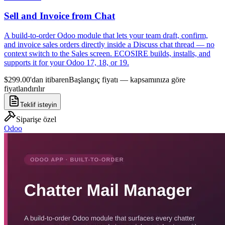
Sell and Invoice from Chat
A build-to-order Odoo module that lets your team draft, confirm,
and invoice sales orders directly inside a Discuss chat thread — no
context switch to the Sales screen. ECOSIRE builds, installs, and
supports it for your Odoo 17, 18, or 19.
$299.00'dan itibaren
Başlangıç fiyatı — kapsamınıza göre
fiyatlandırılır
Teklif isteyin
Siparişe özel
Odoo