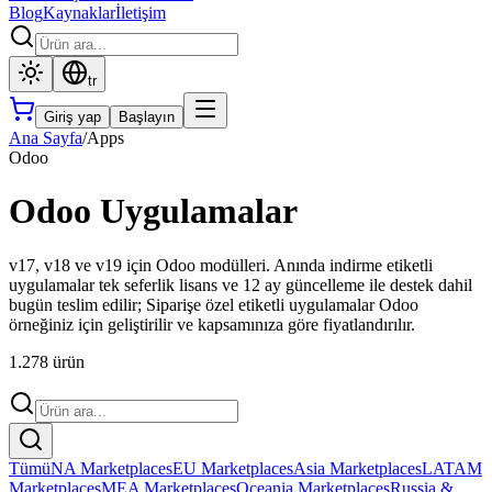
Blog
Kaynaklar
İletişim
tr
Giriş yap
Başlayın
Ana Sayfa
/
Apps
Odoo
Odoo Uygulamalar
v17, v18 ve v19 için Odoo modülleri. Anında indirme etiketli
uygulamalar tek seferlik lisans ve 12 ay güncelleme ile destek dahil
bugün teslim edilir; Siparişe özel etiketli uygulamalar Odoo
örneğiniz için geliştirilir ve kapsamınıza göre fiyatlandırılır.
1.278 ürün
Tümü
NA Marketplaces
EU Marketplaces
Asia Marketplaces
LATAM
Marketplaces
MEA Marketplaces
Oceania Marketplaces
Russia &