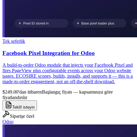
Tek seferlik
Facebook Pixel Integration for Odoo
A build-to-order Odoo module that injects your Facebook Pixel and
fires PageView plus configurable events across your Odoo website
pages. ECOSIRE scopes, builds, installs, and supports it — this is a
made-to-order engagement, not an off-the-shelf download.
$249.00'dan itibaren
Başlangıç fiyatı — kapsamınıza göre
fiyatlandırılır
Teklif isteyin
Siparişe özel
Odoo