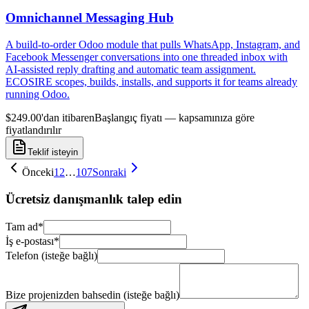
Omnichannel Messaging Hub
A build-to-order Odoo module that pulls WhatsApp, Instagram, and
Facebook Messenger conversations into one threaded inbox with
AI-assisted reply drafting and automatic team assignment.
ECOSIRE scopes, builds, installs, and supports it for teams already
running Odoo.
$249.00'dan itibaren
Başlangıç fiyatı — kapsamınıza göre
fiyatlandırılır
Teklif isteyin
Önceki
1
2
…
107
Sonraki
Ücretsiz danışmanlık talep edin
Tam ad
*
İş e-postası
*
Telefon (isteğe bağlı)
Bize projenizden bahsedin (isteğe bağlı)