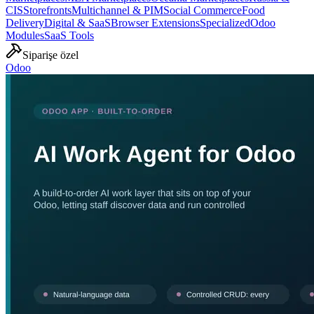
CIS
Storefronts
Multichannel & PIM
Social Commerce
Food
Delivery
Digital & SaaS
Browser Extensions
Specialized
Odoo
Modules
SaaS Tools
Siparişe özel
Odoo