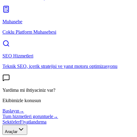
Muhasebe
Coklu Platform Muhasebesi
SEO Hizmetleri
Teknik SEO, içerik stratejisi ve yanıt motoru optimizasyonu
Yardima mi ihtiyaciniz var?
Ekibimizle konusun
Başlayın
→
Tum hizmetleri goruntuele
→
Sektörler
Fiyatlandırma
Araçlar