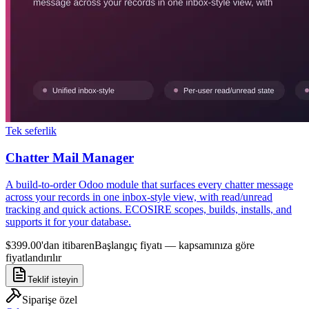
Tek seferlik
Chatter Mail Manager
A build-to-order Odoo module that surfaces every chatter message
across your records in one inbox-style view, with read/unread
tracking and quick actions. ECOSIRE scopes, builds, installs, and
supports it for your database.
$399.00'dan itibaren
Başlangıç fiyatı — kapsamınıza göre
fiyatlandırılır
Teklif isteyin
Siparişe özel