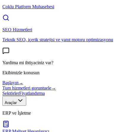
Coklu Platform Muhasebesi
SEO Hizmetleri
Teknik SEO, içerik stratejisi ve yanıt motoru optimizasyonu
Yardima mi ihtiyaciniz var?
Ekibimizle konusun
Başlayın
→
Tum hizmetleri goruntuele
→
Sektörler
Fiyatlandırma
Araçlar
ERP ve İşletme
ERP Maliyet Hesaplayıcı