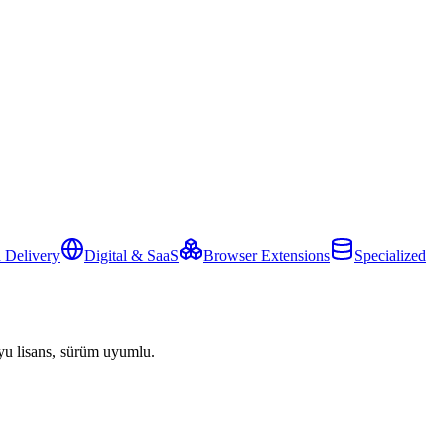
 Delivery
Digital & SaaS
Browser Extensions
Specialized
yu lisans, sürüm uyumlu.