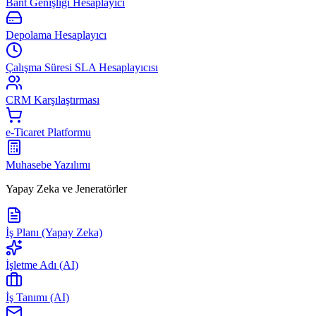
Bant Genişliği Hesaplayıcı
Depolama Hesaplayıcı
Çalışma Süresi SLA Hesaplayıcısı
CRM Karşılaştırması
e-Ticaret Platformu
Muhasebe Yazılımı
Yapay Zeka ve Jeneratörler
İş Planı (Yapay Zeka)
İşletme Adı (AI)
İş Tanımı (AI)