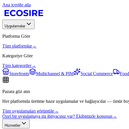
Ana içeriğe atla
Uygulamalar
Platforma Göre
Tüm platformlar
→
Kategoriye Göre
Tüm kategoriler
→
Storefronts
Multichannel & PIM
Social Commerce
Food
Pazara göz atın
Her platformda üretime hazır uygulamalar ve bağlayıcılar — ömür bo
Tüm uygulamaları görüntüle
→
Özel bir uygulamaya mı ihtiyacınız var? Ekibimizle konuşun
→
Hizmetler