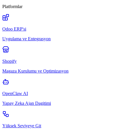
Platformlar
Odoo ERP'si
Uygulama ve Entegrasyon
Shopify
Magaza Kurulumu ve Optimizasyon
OpenClaw AI
Yapay Zeka Ajan Dagitimi
Yüksek Seviyeye Git