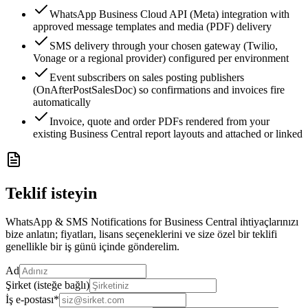
WhatsApp Business Cloud API (Meta) integration with
approved message templates and media (PDF) delivery
SMS delivery through your chosen gateway (Twilio,
Vonage or a regional provider) configured per environment
Event subscribers on sales posting publishers
(OnAfterPostSalesDoc) so confirmations and invoices fire
automatically
Invoice, quote and order PDFs rendered from your
existing Business Central report layouts and attached or linked
Teklif isteyin
WhatsApp & SMS Notifications for Business Central ihtiyaçlarınızı
bize anlatın; fiyatları, lisans seçeneklerini ve size özel bir teklifi
genellikle bir iş günü içinde gönderelim.
Ad
Şirket (isteğe bağlı)
İş e-postası
*