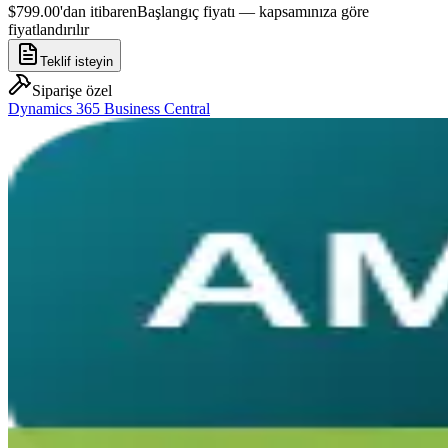
$799.00'dan itibaren
Başlangıç fiyatı — kapsamınıza göre
fiyatlandırılır
Teklif isteyin
Siparişe özel
Dynamics 365 Business Central