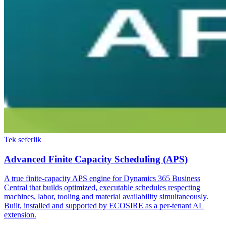
Tek seferlik
Advanced Finite Capacity Scheduling (APS)
A true finite-capacity APS engine for Dynamics 365 Business
Central that builds optimized, executable schedules respecting
machines, labor, tooling and material availability simultaneously.
Built, installed and supported by ECOSIRE as a per-tenant AL
extension.