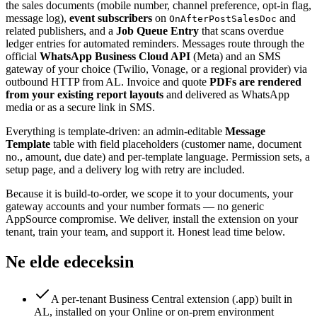
the sales documents (mobile number, channel preference, opt-in flag,
message log),
event subscribers
on
and
OnAfterPostSalesDoc
related publishers, and a
Job Queue Entry
that scans overdue
ledger entries for automated reminders. Messages route through the
official
WhatsApp Business Cloud API
(Meta) and an SMS
gateway of your choice (Twilio, Vonage, or a regional provider) via
outbound HTTP from AL. Invoice and quote
PDFs are rendered
from your existing report layouts
and delivered as WhatsApp
media or as a secure link in SMS.
Everything is template-driven: an admin-editable
Message
Template
table with field placeholders (customer name, document
no., amount, due date) and per-template language. Permission sets, a
setup page, and a delivery log with retry are included.
Because it is build-to-order, we scope it to your documents, your
gateway accounts and your number formats — no generic
AppSource compromise. We deliver, install the extension on your
tenant, train your team, and support it. Honest lead time below.
Ne elde edeceksin
A per-tenant Business Central extension (.app) built in
AL, installed on your Online or on-prem environment