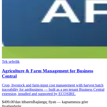
Tek seferlik
Agriculture & Farm Management for Business
Central
Crop, livestock and farm-input cost management with harvest batch
traceability for agribusiness — built as a per-tenant Business Central
extension, installed and supported by ECOSIRE.
$499.00'dan itibaren
Başlangıç fiyatı — kapsamınıza göre
fiyatlandırılır