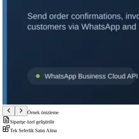
Örnek önizleme
Siparişe özel geliştirilir
Tek Seferlik Satın Alma