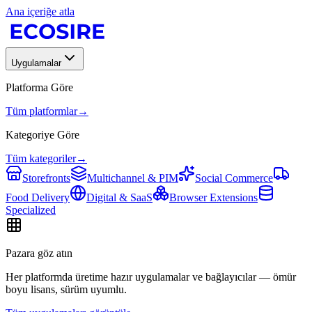
Ana içeriğe atla
Uygulamalar
Platforma Göre
Tüm platformlar
→
Kategoriye Göre
Tüm kategoriler
→
Storefronts
Multichannel & PIM
Social Commerce
Food Delivery
Digital & SaaS
Browser Extensions
Specialized
Pazara göz atın
Her platformda üretime hazır uygulamalar ve bağlayıcılar — ömür
boyu lisans, sürüm uyumlu.