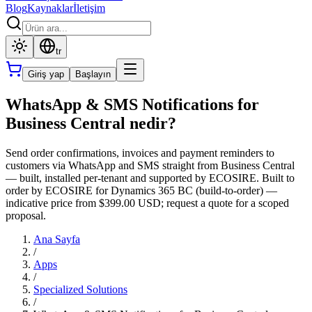
Blog
Kaynaklar
İletişim
tr
Giriş yap
Başlayın
WhatsApp & SMS Notifications for
Business Central nedir?
Send order confirmations, invoices and payment reminders to
customers via WhatsApp and SMS straight from Business Central
— built, installed per-tenant and supported by ECOSIRE. Built to
order by ECOSIRE for Dynamics 365 BC (build-to-order) —
indicative price from $399.00 USD; request a quote for a scoped
proposal.
Ana Sayfa
/
Apps
/
Specialized Solutions
/