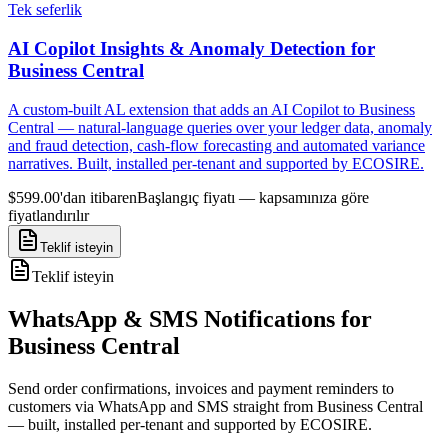
Tek seferlik
AI Copilot Insights & Anomaly Detection for
Business Central
A custom-built AL extension that adds an AI Copilot to Business
Central — natural-language queries over your ledger data, anomaly
and fraud detection, cash-flow forecasting and automated variance
narratives. Built, installed per-tenant and supported by ECOSIRE.
$599.00'dan itibaren
Başlangıç fiyatı — kapsamınıza göre
fiyatlandırılır
Teklif isteyin
Teklif isteyin
WhatsApp & SMS Notifications for
Business Central
Send order confirmations, invoices and payment reminders to
customers via WhatsApp and SMS straight from Business Central
— built, installed per-tenant and supported by ECOSIRE.