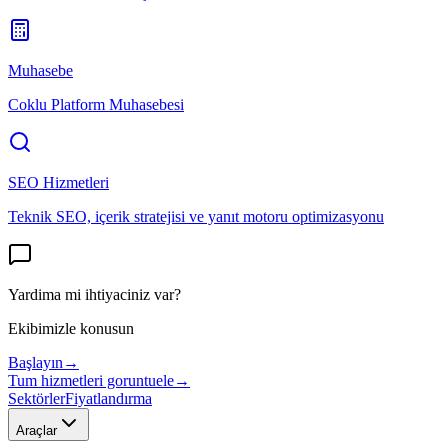
Muhasebe
Coklu Platform Muhasebesi
SEO Hizmetleri
Teknik SEO, içerik stratejisi ve yanıt motoru optimizasyonu
Yardima mi ihtiyaciniz var?
Ekibimizle konusun
Başlayın
→
Tum hizmetleri goruntuele
→
Sektörler
Fiyatlandırma
Araçlar