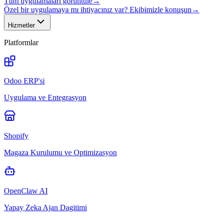
Tüm uygulamaları görüntüle
→
Özel bir uygulamaya mı ihtiyacınız var? Ekibimizle konuşun
→
Hizmetler
Platformlar
Odoo ERP'si
Uygulama ve Entegrasyon
Shopify
Magaza Kurulumu ve Optimizasyon
OpenClaw AI
Yapay Zeka Ajan Dagitimi