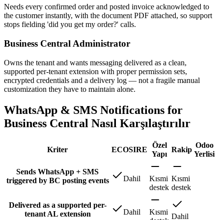
Needs every confirmed order and posted invoice acknowledged to
the customer instantly, with the document PDF attached, so support
stops fielding 'did you get my order?' calls.
Business Central Administrator
Owns the tenant and wants messaging delivered as a clean,
supported per-tenant extension with proper permission sets,
encrypted credentials and a delivery log — not a fragile manual
customization they have to maintain alone.
WhatsApp & SMS Notifications for
Business Central Nasıl Karşılaştırılır
Özel
Odoo
Kriter
ECOSIRE
Rakip
Yapı
Yerlisi
Sends WhatsApp + SMS
Dahil
Kısmi
Kısmi
triggered by BC posting events
destek
destek
Delivered as a supported per-
Dahil
Kısmi
tenant AL extension
Dahil