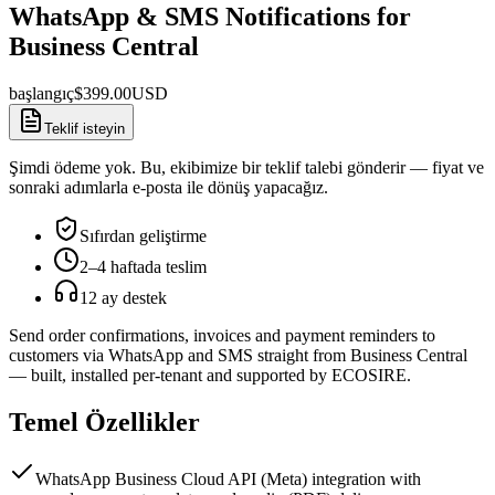
WhatsApp & SMS Notifications for
Business Central
başlangıç
$
399.00
USD
Teklif isteyin
Şimdi ödeme yok. Bu, ekibimize bir teklif talebi gönderir — fiyat ve
sonraki adımlarla e-posta ile dönüş yapacağız.
Sıfırdan geliştirme
2–4 haftada teslim
12 ay destek
Send order confirmations, invoices and payment reminders to
customers via WhatsApp and SMS straight from Business Central
— built, installed per-tenant and supported by ECOSIRE.
Temel Özellikler
WhatsApp Business Cloud API (Meta) integration with