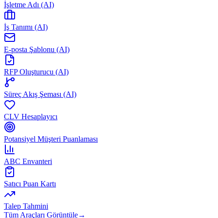
İşletme Adı (AI)
İş Tanımı (AI)
E-posta Şablonu (AI)
RFP Oluşturucu (AI)
Süreç Akış Şeması (AI)
CLV Hesaplayıcı
Potansiyel Müşteri Puanlaması
ABC Envanteri
Satıcı Puan Kartı
Talep Tahmini
Tüm Araçları Görüntüle
→