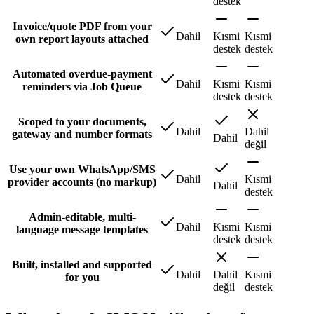
destek
Invoice/quote PDF from your
Dahil
Kısmi
Kısmi
own report layouts attached
destek
destek
Automated overdue-payment
Dahil
Kısmi
Kısmi
reminders via Job Queue
destek
destek
Scoped to your documents,
Dahil
Dahil
gateway and number formats
Dahil
değil
Use your own WhatsApp/SMS
Dahil
Kısmi
provider accounts (no markup)
Dahil
destek
Admin-editable, multi-
Dahil
Kısmi
Kısmi
language message templates
destek
destek
Built, installed and supported
Dahil
Dahil
Kısmi
for you
değil
destek