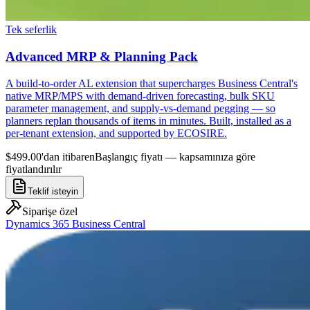
Tek seferlik
Advanced MRP & Planning Pack
A build-to-order AL extension that supercharges Business Central's
native MRP/MPS with demand-driven forecasting, bulk SKU
parameter management, and supply-vs-demand pegging — so
planners replan thousands of items in minutes. Built, installed as a
per-tenant extension, and supported by ECOSIRE.
$499.00'dan itibaren
Başlangıç fiyatı — kapsamınıza göre
fiyatlandırılır
Teklif isteyin
Siparişe özel
Dynamics 365 Business Central