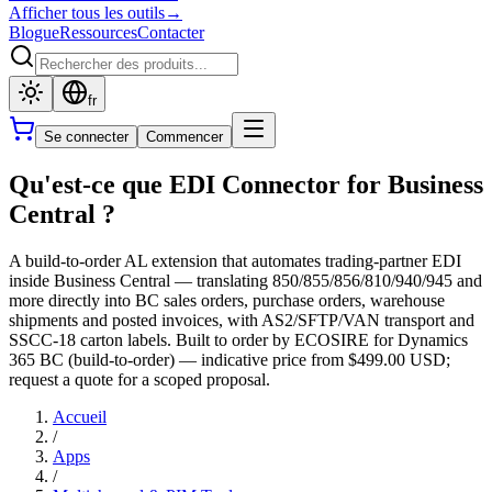
Afficher tous les outils
→
Blogue
Ressources
Contacter
fr
Se connecter
Commencer
Qu'est-ce que EDI Connector for Business
Central ?
A build-to-order AL extension that automates trading-partner EDI
inside Business Central — translating 850/855/856/810/940/945 and
more directly into BC sales orders, purchase orders, warehouse
shipments and posted invoices, with AS2/SFTP/VAN transport and
SSCC-18 carton labels. Built to order by ECOSIRE for Dynamics
365 BC (build-to-order) — indicative price from $499.00 USD;
request a quote for a scoped proposal.
Accueil
/
Apps
/