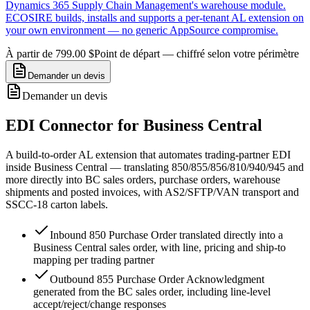
Dynamics 365 Supply Chain Management's warehouse module.
ECOSIRE builds, installs and supports a per-tenant AL extension on
your own environment — no generic AppSource compromise.
À partir de 799.00 $
Point de départ — chiffré selon votre périmètre
Demander un devis
Demander un devis
EDI Connector for Business Central
A build-to-order AL extension that automates trading-partner EDI
inside Business Central — translating 850/855/856/810/940/945 and
more directly into BC sales orders, purchase orders, warehouse
shipments and posted invoices, with AS2/SFTP/VAN transport and
SSCC-18 carton labels.
Inbound 850 Purchase Order translated directly into a
Business Central sales order, with line, pricing and ship-to
mapping per trading partner
Outbound 855 Purchase Order Acknowledgment
generated from the BC sales order, including line-level
accept/reject/change responses