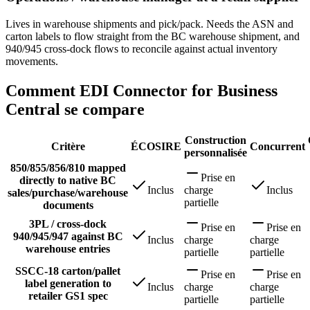
Lives in warehouse shipments and pick/pack. Needs the ASN and
carton labels to flow straight from the BC warehouse shipment, and
940/945 cross-dock flows to reconcile against actual inventory
movements.
Comment EDI Connector for Business
Central se compare
Construction
Critère
ÉCOSIRE
Concurrent
personnalisée
850/855/856/810 mapped
Prise en
directly to native BC
Inclus
charge
Inclus
sales/purchase/warehouse
partielle
documents
3PL / cross-dock
Prise en
Prise en
940/945/947 against BC
Inclus
charge
charge
warehouse entries
partielle
partielle
SSCC-18 carton/pallet
Prise en
Prise en
label generation to
Inclus
charge
charge
retailer GS1 spec
partielle
partielle