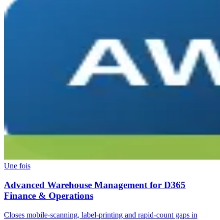
Une fois
Advanced Warehouse Management for D365
Finance & Operations
Closes mobile-scanning, label-printing and rapid-count gaps in