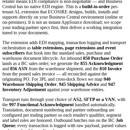
retailer means EDI compliance is non-negotiable — and Business
Central has no native EDI engine. This is a
build-to-order
per-
tenant AL extension that ECOSIRE designs, builds, installs and
supports directly on your Business Central environment (online or
on-premises). It is not an instant AppSource download; we scope
your trading-partner specs first, then deliver a working integration
tuned to your documents.
The extension adds EDI mapping, transaction logging and transport
orchestration as
table extensions, page extensions and event
subscribers
that hook into the standard sales, purchase and
warehouse document lifecycle. An inbound
850 Purchase Order
lands as a BC sales order; we generate the
855 Acknowledgment
and
856 ASN
from the warehouse shipment, and the
810 Invoice
from the posted sales invoice — all reconciled against the
originating PO. For 3PL and cross-dock flows we map
940
Warehouse Shipping Order
,
945 Shipping Advice
and
947
Inventory Adjustment
against your warehouse entries.
Transport runs through your choice of
AS2, SFTP or a VAN
, with
the
997 Functional Acknowledgment
handled automatically.
Translation, document numbering and partner onboarding are
configured per trading partner so each retailer's qualifier, segment
and label rules are honored. Outbound batches run on the BC
Job
Queue
; every transaction is logged with raw payload, parsed values