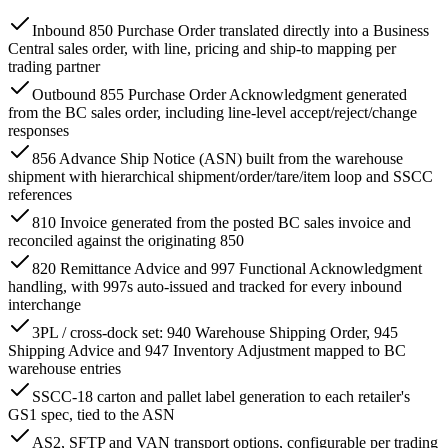
Inbound 850 Purchase Order translated directly into a Business
Central sales order, with line, pricing and ship-to mapping per
trading partner
Outbound 855 Purchase Order Acknowledgment generated
from the BC sales order, including line-level accept/reject/change
responses
856 Advance Ship Notice (ASN) built from the warehouse
shipment with hierarchical shipment/order/tare/item loop and SSCC
references
810 Invoice generated from the posted BC sales invoice and
reconciled against the originating 850
820 Remittance Advice and 997 Functional Acknowledgment
handling, with 997s auto-issued and tracked for every inbound
interchange
3PL / cross-dock set: 940 Warehouse Shipping Order, 945
Shipping Advice and 947 Inventory Adjustment mapped to BC
warehouse entries
SSCC-18 carton and pallet label generation to each retailer's
GS1 spec, tied to the ASN
AS2, SFTP and VAN transport options, configurable per trading