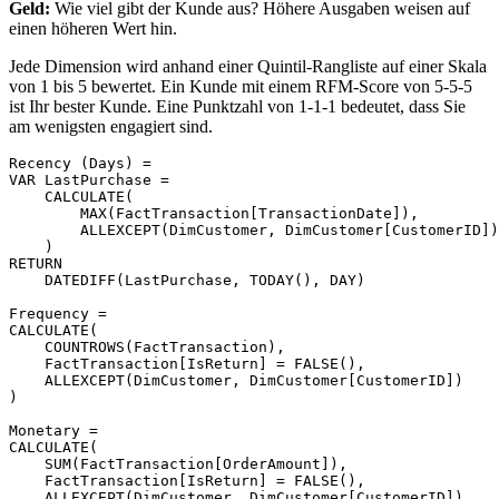
Geld:
Wie viel gibt der Kunde aus? Höhere Ausgaben weisen auf
einen höheren Wert hin.
Jede Dimension wird anhand einer Quintil-Rangliste auf einer Skala
von 1 bis 5 bewertet. Ein Kunde mit einem RFM-Score von 5-5-5
ist Ihr bester Kunde. Eine Punktzahl von 1-1-1 bedeutet, dass Sie
am wenigsten engagiert sind.
Recency (Days) =

VAR LastPurchase =

    CALCULATE(

        MAX(FactTransaction[TransactionDate]),

        ALLEXCEPT(DimCustomer, DimCustomer[CustomerID])

    )

RETURN

    DATEDIFF(LastPurchase, TODAY(), DAY)

Frequency =

CALCULATE(

    COUNTROWS(FactTransaction),

    FactTransaction[IsReturn] = FALSE(),

    ALLEXCEPT(DimCustomer, DimCustomer[CustomerID])

)

Monetary =

CALCULATE(

    SUM(FactTransaction[OrderAmount]),

    FactTransaction[IsReturn] = FALSE(),

    ALLEXCEPT(DimCustomer, DimCustomer[CustomerID])
