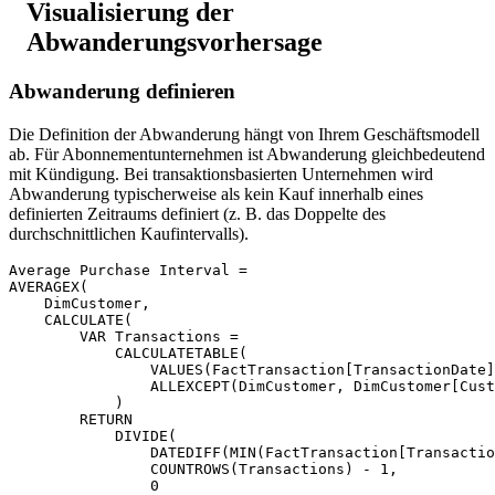
Visualisierung der
Abwanderungsvorhersage
Abwanderung definieren
Die Definition der Abwanderung hängt von Ihrem Geschäftsmodell
ab. Für Abonnementunternehmen ist Abwanderung gleichbedeutend
mit Kündigung. Bei transaktionsbasierten Unternehmen wird
Abwanderung typischerweise als kein Kauf innerhalb eines
definierten Zeitraums definiert (z. B. das Doppelte des
durchschnittlichen Kaufintervalls).
Average Purchase Interval =

AVERAGEX(

    DimCustomer,

    CALCULATE(

        VAR Transactions =

            CALCULATETABLE(

                VALUES(FactTransaction[TransactionDate]
                ALLEXCEPT(DimCustomer, DimCustomer[Cust
            )

        RETURN

            DIVIDE(

                DATEDIFF(MIN(FactTransaction[Transactio
                COUNTROWS(Transactions) - 1,

                0
