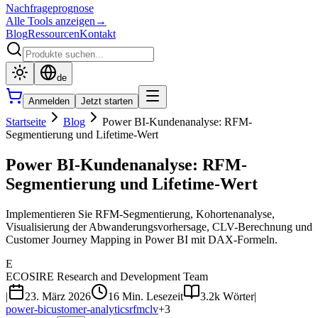
Nachfrageprognose
Alle Tools anzeigen
→
Blog
Ressourcen
Kontakt
de
Anmelden
Jetzt starten
Startseite
Blog
Power BI-Kundenanalyse: RFM-
Segmentierung und Lifetime-Wert
Power BI-Kundenanalyse: RFM-
Segmentierung und Lifetime-Wert
Implementieren Sie RFM-Segmentierung, Kohortenanalyse,
Visualisierung der Abwanderungsvorhersage, CLV-Berechnung und
Customer Journey Mapping in Power BI mit DAX-Formeln.
E
ECOSIRE Research and Development Team
|
23. März 2026
16 Min. Lesezeit
3.2k
Wörter
|
power-bi
customer-analytics
rfm
clv
+
3