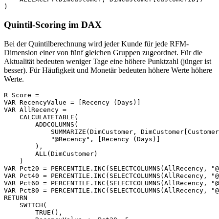
Quintil-Scoring im DAX
Bei der Quintilberechnung wird jeder Kunde für jede RFM-
Dimension einer von fünf gleichen Gruppen zugeordnet. Für die
Aktualität bedeuten weniger Tage eine höhere Punktzahl (jünger ist
besser). Für Häufigkeit und Monetär bedeuten höhere Werte höhere
Werte.
R Score =

VAR RecencyValue = [Recency (Days)]

VAR AllRecency =

    CALCULATETABLE(

        ADDCOLUMNS(

            SUMMARIZE(DimCustomer, DimCustomer[Customer
            "@Recency", [Recency (Days)]

        ),

        ALL(DimCustomer)

    )

VAR Pct20 = PERCENTILE.INC(SELECTCOLUMNS(AllRecency, "@
VAR Pct40 = PERCENTILE.INC(SELECTCOLUMNS(AllRecency, "@
VAR Pct60 = PERCENTILE.INC(SELECTCOLUMNS(AllRecency, "@
VAR Pct80 = PERCENTILE.INC(SELECTCOLUMNS(AllRecency, "@
RETURN

    SWITCH(

        TRUE(),
