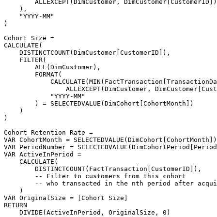
        ALLEXCEPT(DimCustomer, DimCustomer[CustomerID])

    ),

    "YYYY-MM"

)

Cohort Size =

CALCULATE(

    DISTINCTCOUNT(DimCustomer[CustomerID]),

    FILTER(

        ALL(DimCustomer),

        FORMAT(

            CALCULATE(MIN(FactTransaction[TransactionDa
                ALLEXCEPT(DimCustomer, DimCustomer[Cust
            "YYYY-MM"

        ) = SELECTEDVALUE(DimCohort[CohortMonth])

    )

)

Cohort Retention Rate =

VAR CohortMonth = SELECTEDVALUE(DimCohort[CohortMonth])

VAR PeriodNumber = SELECTEDVALUE(DimCohortPeriod[Period
VAR ActiveInPeriod =

    CALCULATE(

        DISTINCTCOUNT(FactTransaction[CustomerID]),

        -- Filter to customers from this cohort

        -- who transacted in the nth period after acqui
    )

VAR OriginalSize = [Cohort Size]

RETURN
