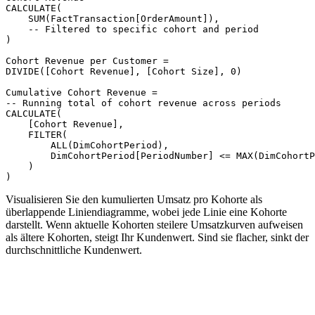
CALCULATE(

    SUM(FactTransaction[OrderAmount]),

    -- Filtered to specific cohort and period

)

Cohort Revenue per Customer =

DIVIDE([Cohort Revenue], [Cohort Size], 0)

Cumulative Cohort Revenue =

-- Running total of cohort revenue across periods

CALCULATE(

    [Cohort Revenue],

    FILTER(

        ALL(DimCohortPeriod),

        DimCohortPeriod[PeriodNumber] <= MAX(DimCohortP
    )

Visualisieren Sie den kumulierten Umsatz pro Kohorte als
überlappende Liniendiagramme, wobei jede Linie eine Kohorte
darstellt. Wenn aktuelle Kohorten steilere Umsatzkurven aufweisen
als ältere Kohorten, steigt Ihr Kundenwert. Sind sie flacher, sinkt der
durchschnittliche Kundenwert.