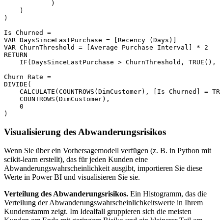
            )

    )

)

Is Churned =

VAR DaysSinceLastPurchase = [Recency (Days)]

VAR ChurnThreshold = [Average Purchase Interval] * 2

RETURN

    IF(DaysSinceLastPurchase > ChurnThreshold, TRUE(), 
Churn Rate =

DIVIDE(

    CALCULATE(COUNTROWS(DimCustomer), [Is Churned] = TR
    COUNTROWS(DimCustomer),

    0

Visualisierung des Abwanderungsrisikos
Wenn Sie über ein Vorhersagemodell verfügen (z. B. in Python mit
scikit-learn erstellt), das für jeden Kunden eine
Abwanderungswahrscheinlichkeit ausgibt, importieren Sie diese
Werte in Power BI und visualisieren Sie sie.
Verteilung des Abwanderungsrisikos.
Ein Histogramm, das die
Verteilung der Abwanderungswahrscheinlichkeitswerte in Ihrem
Kundenstamm zeigt. Im Idealfall gruppieren sich die meisten