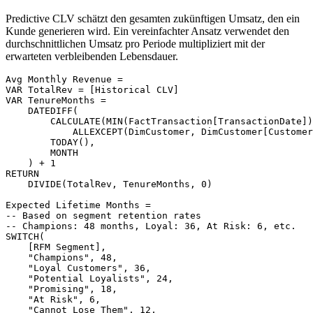
Predictive CLV schätzt den gesamten zukünftigen Umsatz, den ein
Kunde generieren wird. Ein vereinfachter Ansatz verwendet den
durchschnittlichen Umsatz pro Periode multipliziert mit der
erwarteten verbleibenden Lebensdauer.
Avg Monthly Revenue =

VAR TotalRev = [Historical CLV]

VAR TenureMonths =

    DATEDIFF(

        CALCULATE(MIN(FactTransaction[TransactionDate])
            ALLEXCEPT(DimCustomer, DimCustomer[Customer
        TODAY(),

        MONTH

    ) + 1

RETURN

    DIVIDE(TotalRev, TenureMonths, 0)

Expected Lifetime Months =

-- Based on segment retention rates

-- Champions: 48 months, Loyal: 36, At Risk: 6, etc.

SWITCH(

    [RFM Segment],

    "Champions", 48,

    "Loyal Customers", 36,

    "Potential Loyalists", 24,

    "Promising", 18,

    "At Risk", 6,

    "Cannot Lose Them", 12,
