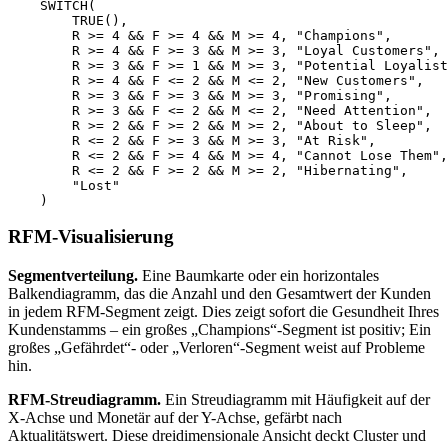
    SWITCH(

        TRUE(),

        R >= 4 && F >= 4 && M >= 4, "Champions",

        R >= 4 && F >= 3 && M >= 3, "Loyal Customers",

        R >= 3 && F >= 1 && M >= 3, "Potential Loyalist
        R >= 4 && F <= 2 && M <= 2, "New Customers",

        R >= 3 && F >= 3 && M >= 3, "Promising",

        R >= 3 && F <= 2 && M <= 2, "Need Attention",

        R >= 2 && F >= 2 && M >= 2, "About to Sleep",

        R <= 2 && F >= 3 && M >= 3, "At Risk",

        R <= 2 && F >= 4 && M >= 4, "Cannot Lose Them",

        R <= 2 && F >= 2 && M >= 2, "Hibernating",

        "Lost"

RFM-Visualisierung
Segmentverteilung.
Eine Baumkarte oder ein horizontales
Balkendiagramm, das die Anzahl und den Gesamtwert der Kunden
in jedem RFM-Segment zeigt. Dies zeigt sofort die Gesundheit Ihres
Kundenstamms – ein großes „Champions“-Segment ist positiv; Ein
großes „Gefährdet“- oder „Verloren“-Segment weist auf Probleme
hin.
RFM-Streudiagramm.
Ein Streudiagramm mit Häufigkeit auf der
X-Achse und Monetär auf der Y-Achse, gefärbt nach
Aktualitätswert. Diese dreidimensionale Ansicht deckt Cluster und