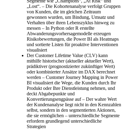
Segmente wie „Champions“, „At Risk“ und
„Lost“. – Die Kohortenanalyse verfolgt Gruppen
von Kunden, die im gleichen Zeitraum
gewonnen wurden, um Bindung, Umsatz und
Verhalten über ihren Lebenszyklus hinweg zu
messen – In Python oder R erstellte
Abwanderungsvorhersagemodelle erzeugen
Risikobewertungen, die Power BI als Heatmaps
und sortierte Listen für proaktive Interventionen
visualisiert
Der Customer Lifetime Value (CLV) kann
mithilfe historischer (aktueller aktueller Wert),
prädiktiver (prognostizierter zukünftiger Wert)
oder kombinierter Ansätze im DAX berechnet
werden – Customer Journey Mapping in Power
BI visualisiert die Wege, die Kunden durch Ihr
Produkt oder Ihre Dienstleistung nehmen, und
deckt Abgabepunkte und
Konvertierungsengpässe auf – Der wahre Wert
der Kundenanalyse liegt nicht in den Kennzahlen
selbst, sondern in den segmentierten Aktionen,
die sie ermöglichen – unterschiedliche Segmente
erfordern grundlegend unterschiedliche
Strategien