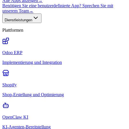
Alle Apps anzeigen
→
Benötigen Sie eine benutzerdefinierte App? Sprechen Sie mit
unserem Team
→
Dienstleistungen
Plattformen
Odoo ERP
Implementierung und Integration
Shopify
Shop-Erstellung und Optimierung
OpenClaw KI
KI-Agenten-Bereitstellung