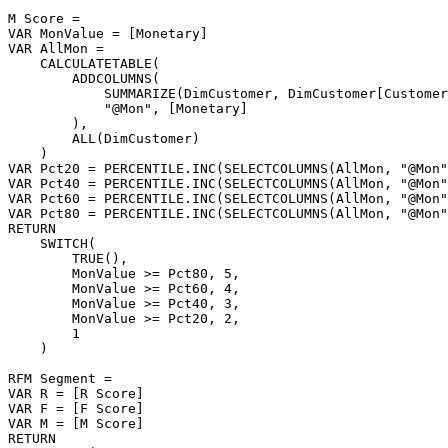
M Score =

VAR MonValue = [Monetary]

VAR AllMon =

    CALCULATETABLE(

        ADDCOLUMNS(

            SUMMARIZE(DimCustomer, DimCustomer[Customer
            "@Mon", [Monetary]

        ),

        ALL(DimCustomer)

    )

VAR Pct20 = PERCENTILE.INC(SELECTCOLUMNS(AllMon, "@Mon"
VAR Pct40 = PERCENTILE.INC(SELECTCOLUMNS(AllMon, "@Mon"
VAR Pct60 = PERCENTILE.INC(SELECTCOLUMNS(AllMon, "@Mon"
VAR Pct80 = PERCENTILE.INC(SELECTCOLUMNS(AllMon, "@Mon"
RETURN

    SWITCH(

        TRUE(),

        MonValue >= Pct80, 5,

        MonValue >= Pct60, 4,

        MonValue >= Pct40, 3,

        MonValue >= Pct20, 2,

        1

    )

RFM Segment =

VAR R = [R Score]

VAR F = [F Score]

VAR M = [M Score]

RETURN
