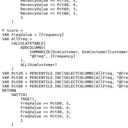
        RecencyValue <= Pct20, 5,

        RecencyValue <= Pct40, 4,

        RecencyValue <= Pct60, 3,

        RecencyValue <= Pct80, 2,

        1

    )

F Score =

VAR FreqValue = [Frequency]

VAR AllFreq =

    CALCULATETABLE(

        ADDCOLUMNS(

            SUMMARIZE(DimCustomer, DimCustomer[Customer
            "@Freq", [Frequency]

        ),

        ALL(DimCustomer)

    )

VAR Pct20 = PERCENTILE.INC(SELECTCOLUMNS(AllFreq, "@Fre
VAR Pct40 = PERCENTILE.INC(SELECTCOLUMNS(AllFreq, "@Fre
VAR Pct60 = PERCENTILE.INC(SELECTCOLUMNS(AllFreq, "@Fre
VAR Pct80 = PERCENTILE.INC(SELECTCOLUMNS(AllFreq, "@Fre
RETURN

    SWITCH(

        TRUE(),

        FreqValue >= Pct80, 5,

        FreqValue >= Pct60, 4,

        FreqValue >= Pct40, 3,

        FreqValue >= Pct20, 2,

        1

    )
