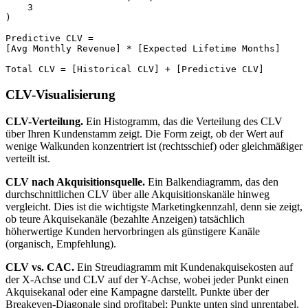
    3

)

Predictive CLV =

[Avg Monthly Revenue] * [Expected Lifetime Months]

CLV-Visualisierung
CLV-Verteilung.
Ein Histogramm, das die Verteilung des CLV
über Ihren Kundenstamm zeigt. Die Form zeigt, ob der Wert auf
wenige Walkunden konzentriert ist (rechtsschief) oder gleichmäßiger
verteilt ist.
CLV nach Akquisitionsquelle.
Ein Balkendiagramm, das den
durchschnittlichen CLV über alle Akquisitionskanäle hinweg
vergleicht. Dies ist die wichtigste Marketingkennzahl, denn sie zeigt,
ob teure Akquisekanäle (bezahlte Anzeigen) tatsächlich
höherwertige Kunden hervorbringen als günstigere Kanäle
(organisch, Empfehlung).
CLV vs. CAC.
Ein Streudiagramm mit Kundenakquisekosten auf
der X-Achse und CLV auf der Y-Achse, wobei jeder Punkt einen
Akquisekanal oder eine Kampagne darstellt. Punkte über der
Breakeven-Diagonale sind profitabel; Punkte unten sind unrentabel.