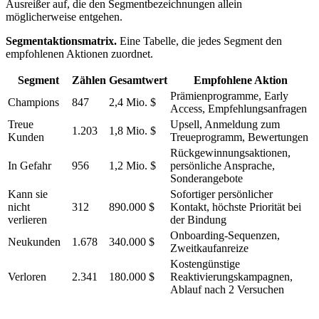
Ausreißer auf, die den Segmentbezeichnungen allein
möglicherweise entgehen.
Segmentaktionsmatrix.
Eine Tabelle, die jedes Segment den
empfohlenen Aktionen zuordnet.
Segment
Zählen
Gesamtwert
Empfohlene Aktion
Prämienprogramme, Early
Champions
847
2,4 Mio. $
Access, Empfehlungsanfragen
Treue
Upsell, Anmeldung zum
1.203
1,8 Mio. $
Kunden
Treueprogramm, Bewertungen
Rückgewinnungsaktionen,
In Gefahr
956
1,2 Mio. $
persönliche Ansprache,
Sonderangebote
Kann sie
Sofortiger persönlicher
nicht
312
890.000 $
Kontakt, höchste Priorität bei
verlieren
der Bindung
Onboarding-Sequenzen,
Neukunden
1.678
340.000 $
Zweitkaufanreize
Kostengünstige
Verloren
2.341
180.000 $
Reaktivierungskampagnen,
Ablauf nach 2 Versuchen