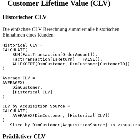
Customer Lifetime Value (CLV)
Historischer CLV
Die einfachste CLV-Berechnung summiert alle historischen
Einnahmen eines Kunden.
Historical CLV =

CALCULATE(

    SUM(FactTransaction[OrderAmount]),

    FactTransaction[IsReturn] = FALSE(),

    ALLEXCEPT(DimCustomer, DimCustomer[CustomerID])

)

Average CLV =

AVERAGEX(

    DimCustomer,

    [Historical CLV]

)

CLV by Acquisition Source =

CALCULATE(

    AVERAGEX(DimCustomer, [Historical CLV])

)

Prädiktiver CLV