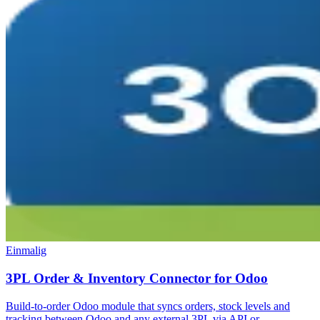
Einmalig
3PL Order & Inventory Connector for Odoo
Build-to-order Odoo module that syncs orders, stock levels and
tracking between Odoo and any external 3PL via API or