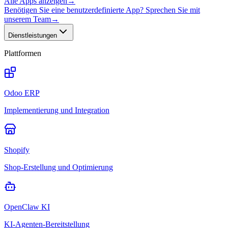
Alle Apps anzeigen
→
Benötigen Sie eine benutzerdefinierte App? Sprechen Sie mit
unserem Team
→
Dienstleistungen
Plattformen
Odoo ERP
Implementierung und Integration
Shopify
Shop-Erstellung und Optimierung
OpenClaw KI
KI-Agenten-Bereitstellung