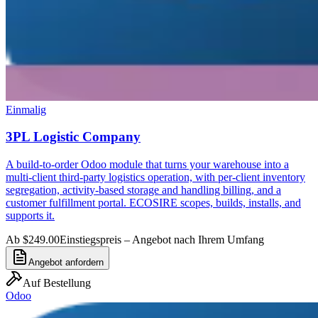
Einmalig
3PL Logistic Company
A build-to-order Odoo module that turns your warehouse into a
multi-client third-party logistics operation, with per-client inventory
segregation, activity-based storage and handling billing, and a
customer fulfillment portal. ECOSIRE scopes, builds, installs, and
supports it.
Ab $249.00
Einstiegspreis – Angebot nach Ihrem Umfang
Angebot anfordern
Auf Bestellung
Odoo