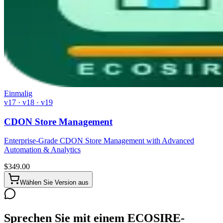
Einmalig
v17 · v18 · v19
CDON Store Management
Enterprise-Grade CDON Store Management with Advanced
Automation & Analytics
$
349.00
Wählen Sie Version aus
Sprechen Sie mit einem ECOSIRE-