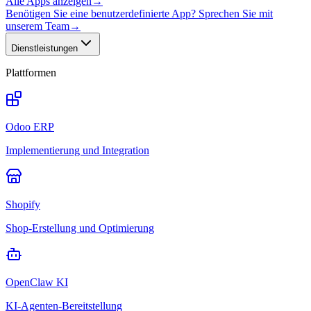
Alle Apps anzeigen
→
Benötigen Sie eine benutzerdefinierte App? Sprechen Sie mit
unserem Team
→
Dienstleistungen
Plattformen
Odoo ERP
Implementierung und Integration
Shopify
Shop-Erstellung und Optimierung
OpenClaw KI
KI-Agenten-Bereitstellung