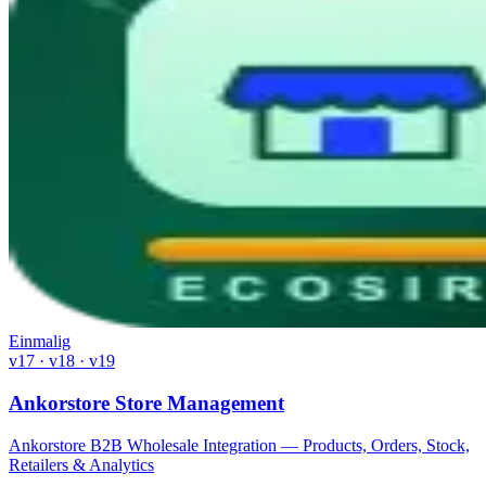
Einmalig
v17 · v18 · v19
Ankorstore Store Management
Ankorstore B2B Wholesale Integration — Products, Orders, Stock,
Retailers & Analytics