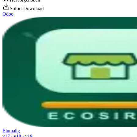
Sofort-Download
Odoo
Einmalig
v17 · v18 · v19