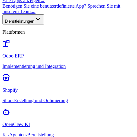
Alle Apps anzeigen
→
Benötigen Sie eine benutzerdefinierte App? Sprechen Sie mit
unserem Team
→
Dienstleistungen
Plattformen
Odoo ERP
Implementierung und Integration
Shopify
Shop-Erstellung und Optimierung
OpenClaw KI
KI-Agenten-Bereitstellung