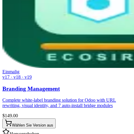
Einmalig
v17 · v18 · v19
Branding Management
Complete white-label branding solution for Odoo with URL
rewriting, visual identity, and 7 auto-install bridge modules
$
149.00
Wählen Sie Version aus
Hervorgehoben