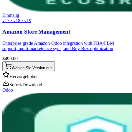
Einmalig
v17 · v18 · v19
Amazon Store Management
Enterprise-grade Amazon-Odoo integration with FBA/FBM
support, multi-marketplace sync, and Buy Box optimization
$
499.00
Wählen Sie Version aus
Hervorgehoben
Sofort-Download
Odoo