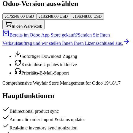
Odoo-Version auswählen
v
17
$
349.00
USD
v
18
$
349.00
USD
v
19
$
349.00
USD
In den Warenkorb
Bereits im Odoo App Store gekauft?
Senden Sie Ihren
Verkaufsauftrag und wir stellen Ihnen Ihren Lizenzschlüssel aus.
Sofortiger Download-Zugang
Kostenlose Updates inklusive
Prioritäts-E-Mail-Support
Comprehensive Wayfair Store Management for Odoo 19/18/17
Hauptfunktionen
Bidirectional product sync
Automatic order import & status updates
Real-time inventory synchronization