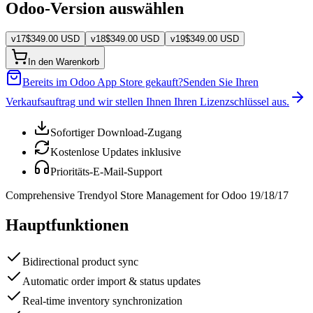
Odoo-Version auswählen
v
17
$
349.00
USD
v
18
$
349.00
USD
v
19
$
349.00
USD
In den Warenkorb
Bereits im Odoo App Store gekauft?
Senden Sie Ihren
Verkaufsauftrag und wir stellen Ihnen Ihren Lizenzschlüssel aus.
Sofortiger Download-Zugang
Kostenlose Updates inklusive
Prioritäts-E-Mail-Support
Comprehensive Trendyol Store Management for Odoo 19/18/17
Hauptfunktionen
Bidirectional product sync
Automatic order import & status updates
Real-time inventory synchronization