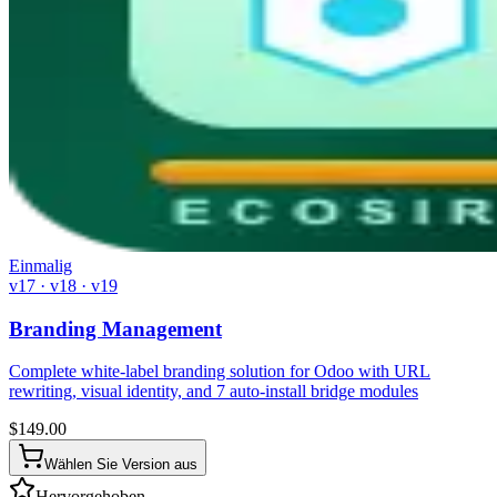
Einmalig
v17 · v18 · v19
Branding Management
Complete white-label branding solution for Odoo with URL
rewriting, visual identity, and 7 auto-install bridge modules
$
149.00
Wählen Sie Version aus
Hervorgehoben