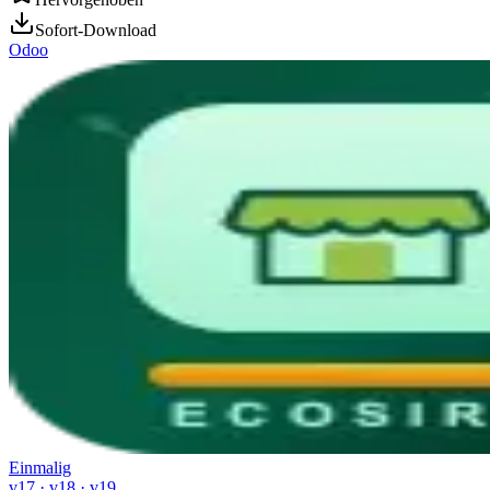
Sofort-Download
Odoo
Einmalig
v17 · v18 · v19