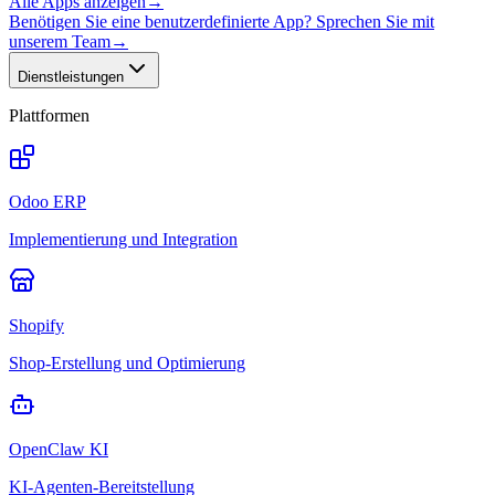
Alle Apps anzeigen
→
Benötigen Sie eine benutzerdefinierte App? Sprechen Sie mit
unserem Team
→
Dienstleistungen
Plattformen
Odoo ERP
Implementierung und Integration
Shopify
Shop-Erstellung und Optimierung
OpenClaw KI
KI-Agenten-Bereitstellung