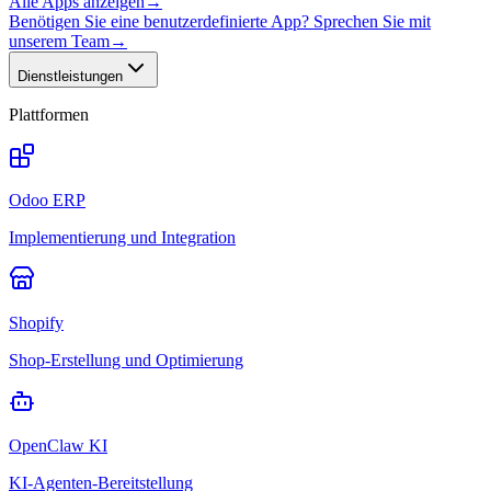
Alle Apps anzeigen
→
Benötigen Sie eine benutzerdefinierte App? Sprechen Sie mit
unserem Team
→
Dienstleistungen
Plattformen
Odoo ERP
Implementierung und Integration
Shopify
Shop-Erstellung und Optimierung
OpenClaw KI
KI-Agenten-Bereitstellung