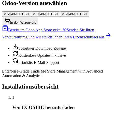
Odoo-Version auswählen
v
17
$
499.00
USD
v
18
$
499.00
USD
v
19
$
499.00
USD
In den Warenkorb
Bereits im Odoo App Store gekauft?
Senden Sie Ihren
Verkaufsauftrag und wir stellen Ihnen Ihren Lizenzschlüssel aus.
Sofortiger Download-Zugang
Kostenlose Updates inklusive
Prioritäts-E-Mail-Support
Enterprise-Grade Trade Me Store Management with Advanced
Automation & Analytics
Installationsübersicht
1
Von ECOSIRE herunterladen