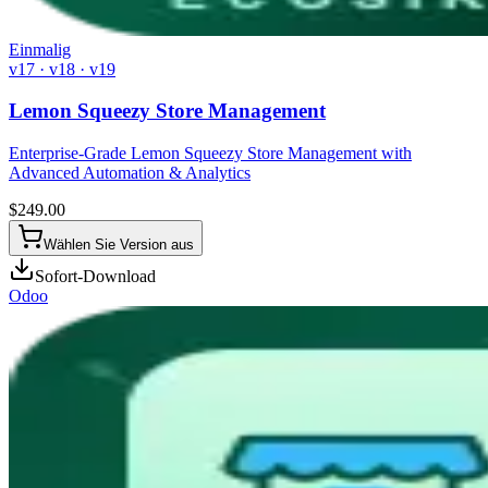
Einmalig
v17 · v18 · v19
Lemon Squeezy Store Management
Enterprise-Grade Lemon Squeezy Store Management with
Advanced Automation & Analytics
$
249.00
Wählen Sie Version aus
Sofort-Download
Odoo