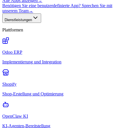
Alle Apps anzeigen
→
Benötigen Sie eine benutzerdefinierte App? Sprechen Sie mit
unserem Team
→
Dienstleistungen
Plattformen
Odoo ERP
Implementierung und Integration
Shopify
Shop-Erstellung und Optimierung
OpenClaw KI
KI-Agenten-Bereitstellung