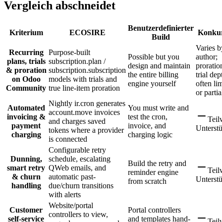
Vergleich abschneidet
Benutzerdefinierter
Kriterium
ECOSIRE
Konkur
Build
Varies b
Recurring
Purpose-built
Possible but you
author;
plans, trials
subscription.plan /
design and maintain
proratio
& proration
subscription.subscription
the entire billing
trial dep
on Odoo
models with trials and
engine yourself
often li
Community
true line-item proration
or partia
Nightly ir.cron generates
Automated
You must write and
account.move invoices
invoicing &
test the cron,
Teil
and charges saved
payment
invoice, and
Unterst
tokens where a provider
charging
charging logic
is connected
Configurable retry
Dunning,
schedule, escalating
Build the retry and
smart retry
QWeb emails, and
Teil
reminder engine
& churn
automatic past-
Unterst
from scratch
handling
due/churn transitions
with alerts
Website/portal
Customer
Portal controllers
controllers to view,
self-service
and templates hand-
Teil