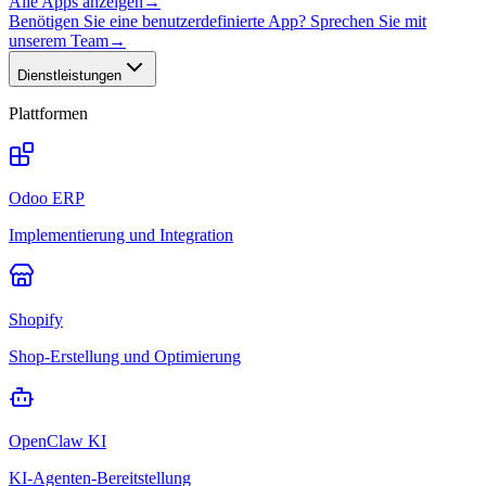
Alle Apps anzeigen
→
Benötigen Sie eine benutzerdefinierte App? Sprechen Sie mit
unserem Team
→
Dienstleistungen
Plattformen
Odoo ERP
Implementierung und Integration
Shopify
Shop-Erstellung und Optimierung
OpenClaw KI
KI-Agenten-Bereitstellung