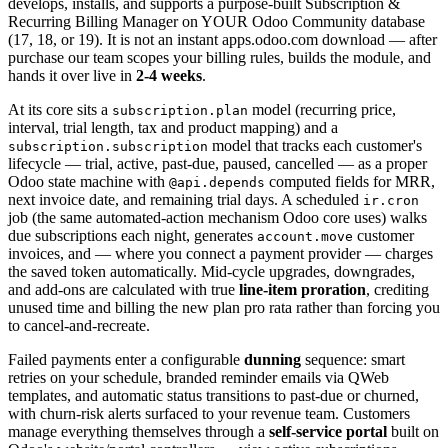
develops, installs, and supports a purpose-built Subscription &
Recurring Billing Manager on YOUR Odoo Community database
(17, 18, or 19). It is not an instant apps.odoo.com download — after
purchase our team scopes your billing rules, builds the module, and
hands it over live in
2-4 weeks
.
At its core sits a
model (recurring price,
subscription.plan
interval, trial length, tax and product mapping) and a
model that tracks each customer's
subscription.subscription
lifecycle — trial, active, past-due, paused, cancelled — as a proper
Odoo state machine with
computed fields for MRR,
@api.depends
next invoice date, and remaining trial days. A scheduled
ir.cron
job (the same automated-action mechanism Odoo core uses) walks
due subscriptions each night, generates
customer
account.move
invoices, and — where you connect a payment provider — charges
the saved token automatically. Mid-cycle upgrades, downgrades,
and add-ons are calculated with true
line-item proration
, crediting
unused time and billing the new plan pro rata rather than forcing you
to cancel-and-recreate.
Failed payments enter a configurable
dunning
sequence: smart
retries on your schedule, branded reminder emails via QWeb
templates, and automatic status transitions to past-due or churned,
with churn-risk alerts surfaced to your revenue team. Customers
manage everything themselves through a
self-service portal
built on