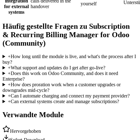
integration
calls delivered in the
Unterst
yourself
for external
handover
systems
Häufig gestellte Fragen zu Subscription
& Recurring Billing Manager for Odoo
(Community)
+
How long until the module is live, and what's the process after I
buy?
+
What support and updates do I get after go-live?
+
Does this work on Odoo Community, and does it need
Enterprise?
+
How does proration work when a customer upgrades or
downgrades mid-cycle?
+
Can I automate charging and connect my payment provider?
+
Can external systems create and manage subscriptions?
Verwandte Module
Hervorgehoben
Sofort-Download