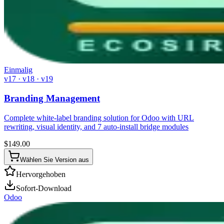
Einmalig
v17 · v18 · v19
Branding Management
Complete white-label branding solution for Odoo with URL
rewriting, visual identity, and 7 auto-install bridge modules
$
149.00
Wählen Sie Version aus
Hervorgehoben
Sofort-Download
Odoo