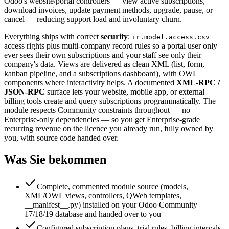
Odoo's website/portal controllers — view active subscriptions,
download invoices, update payment methods, upgrade, pause, or
cancel — reducing support load and involuntary churn.
Everything ships with correct
security
:
ir.model.access.csv
access rights plus multi-company record rules so a portal user only
ever sees their own subscriptions and your staff see only their
company's data. Views are delivered as clean XML (list, form,
kanban pipeline, and a subscriptions dashboard), with OWL
components where interactivity helps. A documented
XML-RPC /
JSON-RPC
surface lets your website, mobile app, or external
billing tools create and query subscriptions programmatically. The
module respects Community constraints throughout — no
Enterprise-only dependencies — so you get Enterprise-grade
recurring revenue on the licence you already run, fully owned by
you, with source code handed over.
Was Sie bekommen
Complete, commented module source (models,
XML/OWL views, controllers, QWeb templates,
__manifest__.py) installed on your Odoo Community
17/18/19 database and handed over to you
Configured subscription plans, trial rules, billing intervals,