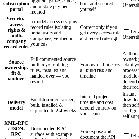
upgrade, pause, cancel,
subscription
built and secured
Unterst
and update payment
portal
yourself
method
Security:
ir.model.access.csv plus
access
record rules isolating
Correct only if you
rights &
Teil
portal users and
get every access rule
multi-
Unterst
companies, verified in
and record rule right
company
your env
record rules
Author-
Full commented source
owned; 
Source
built to your billing
You own it but carry
adapt y
ownership,
rules, installed and
all build risk and
process 
fit &
handed over — you
timeline
module 
handover
own it
depend 
their r
Instant
Internal project —
Build-to-order: scoped,
downloa
Delivery
timeline and cost
built, installed &
then self
model
depend entirely on
supported in 2-4 weeks
configu
your team
self-sup
XML-RPC
/ JSON-
Documented RPC
You expose and
RPC
surface with example
Teil
document the API