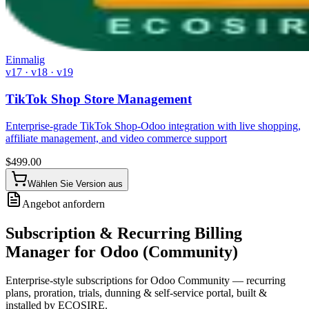
Einmalig
v17 · v18 · v19
TikTok Shop Store Management
Enterprise-grade TikTok Shop-Odoo integration with live shopping,
affiliate management, and video commerce support
$
499.00
Wählen Sie Version aus
Angebot anfordern
Subscription & Recurring Billing
Manager for Odoo (Community)
Enterprise-style subscriptions for Odoo Community — recurring
plans, proration, trials, dunning & self-service portal, built &
installed by ECOSIRE.