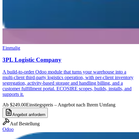
Einmalig
3PL Logistic Company
A build-to-order Odoo module that turns your warehouse into a
multi-client third-party logistics operation, with per-client inventory
segregation, activity-based storage and handling billing, and a
customer fulfillment portal. ECOSIRE scopes, builds, installs, and
supports it.
Ab $249.00
Einstiegspreis – Angebot nach Ihrem Umfang
Angebot anfordern
Auf Bestellung
Odoo