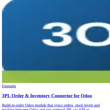
Einmalig
3PL Order & Inventory Connector for Odoo
Build-to-order Odoo module that syncs orders, stock levels and
tracking between Odoo and any external 3PL via API or