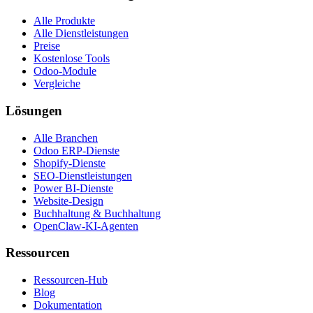
Alle Produkte
Alle Dienstleistungen
Preise
Kostenlose Tools
Odoo-Module
Vergleiche
Lösungen
Alle Branchen
Odoo ERP-Dienste
Shopify-Dienste
SEO-Dienstleistungen
Power BI-Dienste
Website-Design
Buchhaltung & Buchhaltung
OpenClaw-KI-Agenten
Ressourcen
Ressourcen-Hub
Blog
Dokumentation