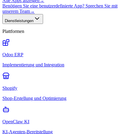
Alle Apps anzeigen
→
Benötigen Sie eine benutzerdefinierte App? Sprechen Sie mit
unserem Team
→
Dienstleistungen
Plattformen
Odoo ERP
Implementierung und Integration
Shopify
Shop-Erstellung und Optimierung
OpenClaw KI
KI-Agenten-Bereitstellung