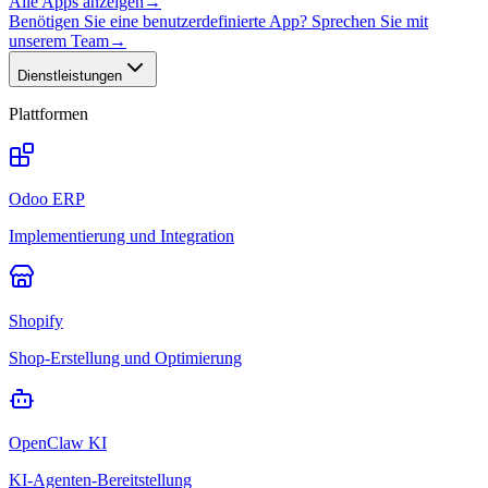
Alle Apps anzeigen
→
Benötigen Sie eine benutzerdefinierte App? Sprechen Sie mit
unserem Team
→
Dienstleistungen
Plattformen
Odoo ERP
Implementierung und Integration
Shopify
Shop-Erstellung und Optimierung
OpenClaw KI
KI-Agenten-Bereitstellung