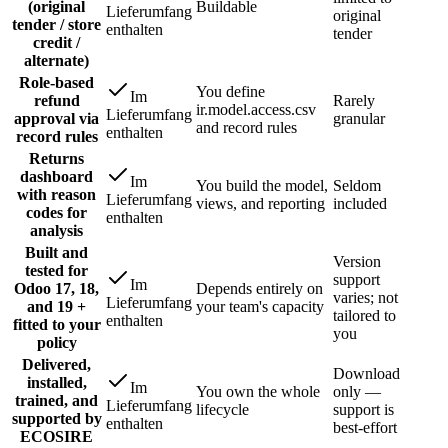
(original
Buildable
Lieferumfang
original
tender / store
enthalten
tender
credit /
alternate)
Role-based
You define
Im
refund
Rarely
ir.model.access.csv
Lieferumfang
approval via
granular
and record rules
enthalten
record rules
Returns
dashboard
Im
You build the model,
Seldom
with reason
Lieferumfang
views, and reporting
included
codes for
enthalten
analysis
Built and
Version
tested for
support
Im
Odoo 17, 18,
Depends entirely on
varies; not
Lieferumfang
and 19 +
your team's capacity
tailored to
enthalten
fitted to your
you
policy
Delivered,
Download
installed,
Im
You own the whole
only —
trained, and
Lieferumfang
lifecycle
support is
supported by
enthalten
best-effort
ECOSIRE