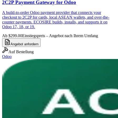
2C2P Payment Gateway for Odoo
A build-to-order Odoo payment provider that connects your
checkout to 2C2P for cards, local ASEAN wallets, and over-the-
counter payments. ECOSIRE builds, installs, and supports it on
Odoo 17, 18, or 19.
Ab $299.00
Einstiegspreis – Angebot nach Ihrem Umfang
Angebot anfordern
Auf Bestellung
Odoo