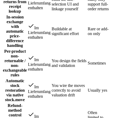
returns from
Lieferumfang
selection UI and
support full-
receipt
enthalten
linkage yourself
order returns
lookup
In-session
exchange
with
Im
Buildable at
Rare or add-
automatic
Lieferumfang
significant effort
on only
price-
enthalten
difference
handling
Per-product
non-
Im
returnable /
You design the fields
Sometimes
Lieferumfang
non-
and validation
enthalten
exchangeable
rules
Automatic
stock
You wire the moves
Im
restoration
correctly to avoid
Usually yes
Lieferumfang
via native
valuation drift
enthalten
stock.move
Refund-
method
Often
control
Im
limited to