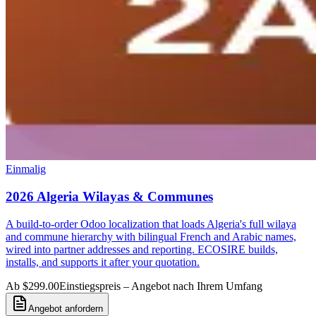
Einmalig
2026 Algeria Wilayas & Communes
A build-to-order Odoo localization that loads Algeria's full wilaya
and commune hierarchy with bilingual French and Arabic names,
wired into partner addresses and reporting. ECOSIRE builds,
installs, and supports it after your quotation.
Ab $299.00
Einstiegspreis – Angebot nach Ihrem Umfang
Angebot anfordern