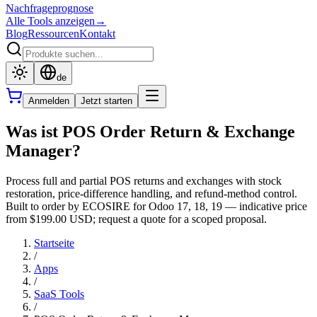
Nachfrageprognose
Alle Tools anzeigen
→
Blog
Ressourcen
Kontakt
de
Anmelden
Jetzt starten
Was ist POS Order Return & Exchange
Manager?
Process full and partial POS returns and exchanges with stock
restoration, price-difference handling, and refund-method control.
Built to order by ECOSIRE for Odoo 17, 18, 19 — indicative price
from $199.00 USD; request a quote for a scoped proposal.
Startseite
/
Apps
/
SaaS Tools
/