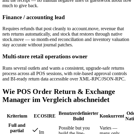
and the receipt — no manual negative lines or guesswork about how
much to give back.
Finance / accounting lead
Requires refunds that post cleanly to account.move, revenue that
nets returns automatically, and stock that restores through native
stock.move — so month-end reconciliation and inventory valuation
stay accurate without journal patches.
Multi-store retail operations owner
Runs several outlets and wants a consistent, upgrade-safe returns
process across all POS sessions, with role-based approval controls
and BI-ready return data accessible over XML-RPC/JSON-RPC.
Wie POS Order Return & Exchange
Manager im Vergleich abschneidet
Benutzerdefinierter
Od
Kriterium
ECOSIRE
Konkurrent
Build
Nat
Full and
Possible but you
Varies —
partial
Im
build the line-
many only