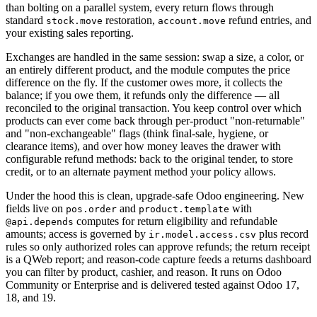
than bolting on a parallel system, every return flows through
standard
restoration,
refund entries, and
stock.move
account.move
your existing sales reporting.
Exchanges are handled in the same session: swap a size, a color, or
an entirely different product, and the module computes the price
difference on the fly. If the customer owes more, it collects the
balance; if you owe them, it refunds only the difference — all
reconciled to the original transaction. You keep control over which
products can ever come back through per-product "non-returnable"
and "non-exchangeable" flags (think final-sale, hygiene, or
clearance items), and over how money leaves the drawer with
configurable refund methods: back to the original tender, to store
credit, or to an alternate payment method your policy allows.
Under the hood this is clean, upgrade-safe Odoo engineering. New
fields live on
and
with
pos.order
product.template
computes for return eligibility and refundable
@api.depends
amounts; access is governed by
plus record
ir.model.access.csv
rules so only authorized roles can approve refunds; the return receipt
is a QWeb report; and reason-code capture feeds a returns dashboard
you can filter by product, cashier, and reason. It runs on Odoo
Community or Enterprise and is delivered tested against Odoo 17,
18, and 19.