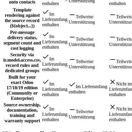
Unterstützung
onto contacts
enthalten
enthalten
Template
Im
rendering against
Teilweise
Teilweis
Lieferumfang
the source record
Unterstützung
Unterstützu
enthalten
(${object...})
Per-message
Im
delivery status,
Teilweise
Teilweis
Lieferumfang
segment count and
Unterstützung
Unterstützu
enthalten
cost logging
Security via
Im
ir.model.access.csv,
Teilweise
Teilweis
Lieferumfang
record rules and
Unterstützung
Unterstützu
enthalten
dedicated groups
Built for your
exact Odoo
Im
Nicht i
Im Lieferumfang
17/18/19 edition
Lieferumfang
Lieferumfa
enthalten
(Community or
enthalten
enthalten
Enterprise)
Source ownership,
Im
Nicht i
documentation,
Teilweise
Lieferumfang
Lieferumfa
training and
Unterstützung
enthalten
enthalten
warranty support