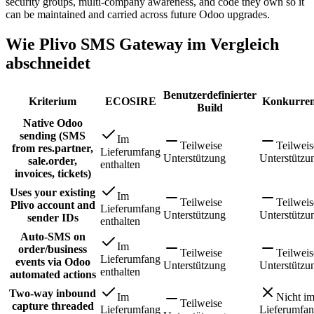
security groups, multi-company awareness, and code they own so it
can be maintained and carried across future Odoo upgrades.
Wie Plivo SMS Gateway im Vergleich
abschneidet
Benutzerdefinierter
Kriterium
ECOSIRE
Konkurren
Build
Native Odoo
sending (SMS
Im
Teilweise
Teilweis
from res.partner,
Lieferumfang
Unterstützung
Unterstützu
sale.order,
enthalten
invoices, tickets)
Uses your existing
Im
Teilweise
Teilweis
Plivo account and
Lieferumfang
Unterstützung
Unterstützu
sender IDs
enthalten
Auto-SMS on
Im
order/business
Teilweise
Teilweis
Lieferumfang
events via Odoo
Unterstützung
Unterstützu
enthalten
automated actions
Two-way inbound
Im
Nicht i
Teilweise
capture threaded
Lieferumfang
Lieferumfa