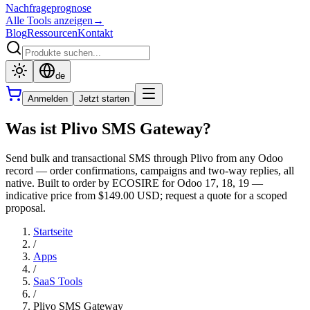
Nachfrageprognose
Alle Tools anzeigen
→
Blog
Ressourcen
Kontakt
de
Anmelden
Jetzt starten
Was ist Plivo SMS Gateway?
Send bulk and transactional SMS through Plivo from any Odoo
record — order confirmations, campaigns and two-way replies, all
native. Built to order by ECOSIRE for Odoo 17, 18, 19 —
indicative price from $149.00 USD; request a quote for a scoped
proposal.
Startseite
/
Apps
/
SaaS Tools
/
Plivo SMS Gateway