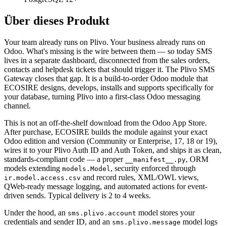
Über dieses Produkt
Your team already runs on Plivo. Your business already runs on
Odoo. What's missing is the wire between them — so today SMS
lives in a separate dashboard, disconnected from the sales orders,
contacts and helpdesk tickets that should trigger it. The Plivo SMS
Gateway closes that gap. It is a build-to-order Odoo module that
ECOSIRE designs, develops, installs and supports specifically for
your database, turning Plivo into a first-class Odoo messaging
channel.
This is not an off-the-shelf download from the Odoo App Store.
After purchase, ECOSIRE builds the module against your exact
Odoo edition and version (Community or Enterprise, 17, 18 or 19),
wires it to your Plivo Auth ID and Auth Token, and ships it as clean,
standards-compliant code — a proper
, ORM
__manifest__.py
models extending
, security enforced through
models.Model
and record rules, XML/OWL views,
ir.model.access.csv
QWeb-ready message logging, and automated actions for event-
driven sends. Typical delivery is 2 to 4 weeks.
Under the hood, an
model stores your
sms.plivo.account
credentials and sender ID, and an
model logs
sms.plivo.message