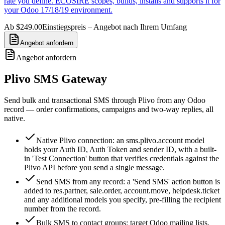
rate you define. ECOSIRE scopes, builds, installs and supports it for
your Odoo 17/18/19 environment.
Ab $249.00
Einstiegspreis – Angebot nach Ihrem Umfang
Angebot anfordern
Angebot anfordern
Plivo SMS Gateway
Send bulk and transactional SMS through Plivo from any Odoo
record — order confirmations, campaigns and two-way replies, all
native.
Native Plivo connection: an sms.plivo.account model
holds your Auth ID, Auth Token and sender ID, with a built-
in 'Test Connection' button that verifies credentials against the
Plivo API before you send a single message.
Send SMS from any record: a 'Send SMS' action button is
added to res.partner, sale.order, account.move, helpdesk.ticket
and any additional models you specify, pre-filling the recipient
number from the record.
Bulk SMS to contact groups: target Odoo mailing lists,