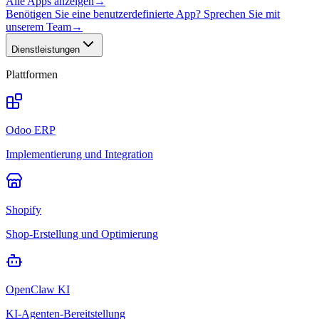
Alle Apps anzeigen
→
Benötigen Sie eine benutzerdefinierte App? Sprechen Sie mit
unserem Team
→
Dienstleistungen
Plattformen
Odoo ERP
Implementierung und Integration
Shopify
Shop-Erstellung und Optimierung
OpenClaw KI
KI-Agenten-Bereitstellung