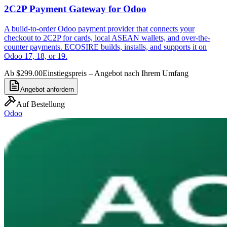
2C2P Payment Gateway for Odoo
A build-to-order Odoo payment provider that connects your
checkout to 2C2P for cards, local ASEAN wallets, and over-the-
counter payments. ECOSIRE builds, installs, and supports it on
Odoo 17, 18, or 19.
Ab $299.00
Einstiegspreis – Angebot nach Ihrem Umfang
Angebot anfordern
Auf Bestellung
Odoo