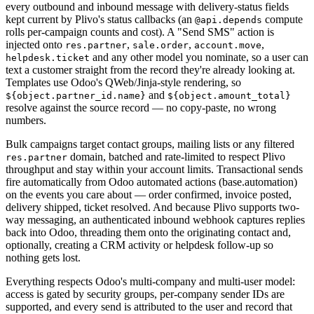
every outbound and inbound message with delivery-status fields
kept current by Plivo's status callbacks (an
compute
@api.depends
rolls per-campaign counts and cost). A "Send SMS" action is
injected onto
,
,
,
res.partner
sale.order
account.move
and any other model you nominate, so a user can
helpdesk.ticket
text a customer straight from the record they're already looking at.
Templates use Odoo's QWeb/Jinja-style rendering, so
and
${object.partner_id.name}
${object.amount_total}
resolve against the source record — no copy-paste, no wrong
numbers.
Bulk campaigns target contact groups, mailing lists or any filtered
domain, batched and rate-limited to respect Plivo
res.partner
throughput and stay within your account limits. Transactional sends
fire automatically from Odoo automated actions (base.automation)
on the events you care about — order confirmed, invoice posted,
delivery shipped, ticket resolved. And because Plivo supports two-
way messaging, an authenticated inbound webhook captures replies
back into Odoo, threading them onto the originating contact and,
optionally, creating a CRM activity or helpdesk follow-up so
nothing gets lost.
Everything respects Odoo's multi-company and multi-user model:
access is gated by security groups, per-company sender IDs are
supported, and every send is attributed to the user and record that