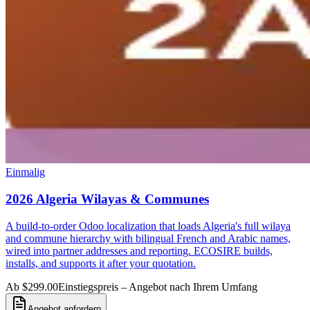
Einmalig
2026 Algeria Wilayas & Communes
A build-to-order Odoo localization that loads Algeria's full wilaya
and commune hierarchy with bilingual French and Arabic names,
wired into partner addresses and reporting. ECOSIRE builds,
installs, and supports it after your quotation.
Ab $299.00
Einstiegspreis – Angebot nach Ihrem Umfang
Angebot anfordern