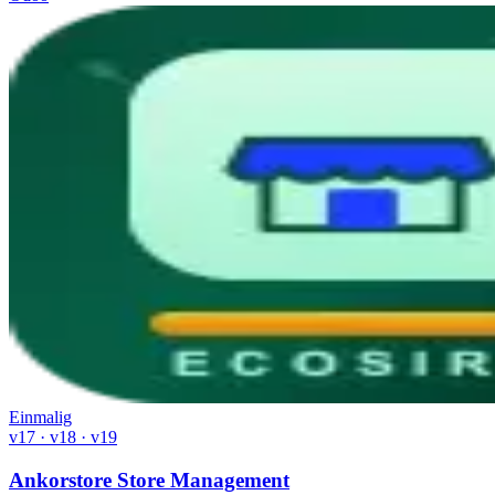
Einmalig
v17 · v18 · v19
Ankorstore Store Management