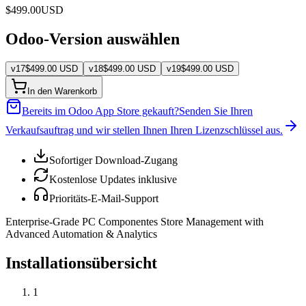
$
499.00
USD
Odoo-Version auswählen
v
17
$
499.00
USD
v
18
$
499.00
USD
v
19
$
499.00
USD
In den Warenkorb
Bereits im Odoo App Store gekauft?
Senden Sie Ihren
Verkaufsauftrag und wir stellen Ihnen Ihren Lizenzschlüssel aus.
Sofortiger Download-Zugang
Kostenlose Updates inklusive
Prioritäts-E-Mail-Support
Enterprise-Grade PC Componentes Store Management with
Advanced Automation & Analytics
Installationsübersicht
1