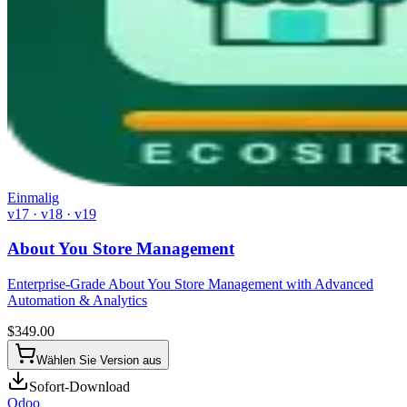
Einmalig
v17 · v18 · v19
About You Store Management
Enterprise-Grade About You Store Management with Advanced
Automation & Analytics
$
349.00
Wählen Sie Version aus
Sofort-Download
Odoo