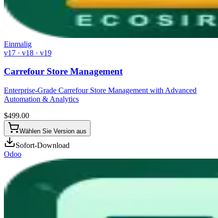
Einmalig
v17 · v18 · v19
Carrefour Store Management
Enterprise-Grade Carrefour Store Management with Advanced
Automation & Analytics
$
499.00
Wählen Sie Version aus
Sofort-Download
Odoo