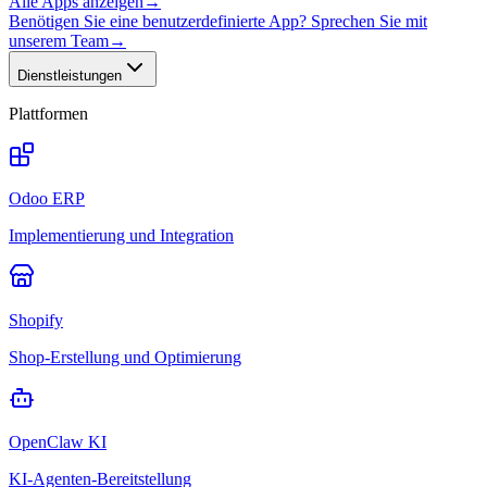
Alle Apps anzeigen
→
Benötigen Sie eine benutzerdefinierte App? Sprechen Sie mit
unserem Team
→
Dienstleistungen
Plattformen
Odoo ERP
Implementierung und Integration
Shopify
Shop-Erstellung und Optimierung
OpenClaw KI
KI-Agenten-Bereitstellung