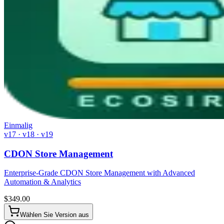
Einmalig
v17 · v18 · v19
CDON Store Management
Enterprise-Grade CDON Store Management with Advanced
Automation & Analytics
$
349.00
Wählen Sie Version aus