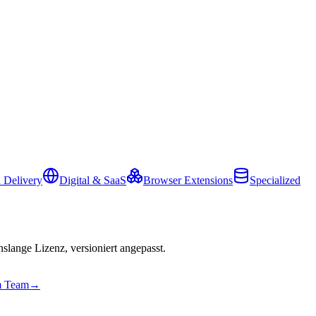
 Delivery
Digital & SaaS
Browser Extensions
Specialized
slange Lizenz, versioniert angepasst.
em Team
→