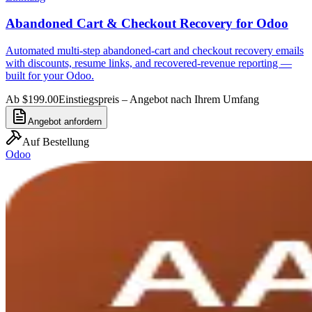
Abandoned Cart & Checkout Recovery for Odoo
Automated multi-step abandoned-cart and checkout recovery emails
with discounts, resume links, and recovered-revenue reporting —
built for your Odoo.
Ab $199.00
Einstiegspreis – Angebot nach Ihrem Umfang
Angebot anfordern
Auf Bestellung
Odoo