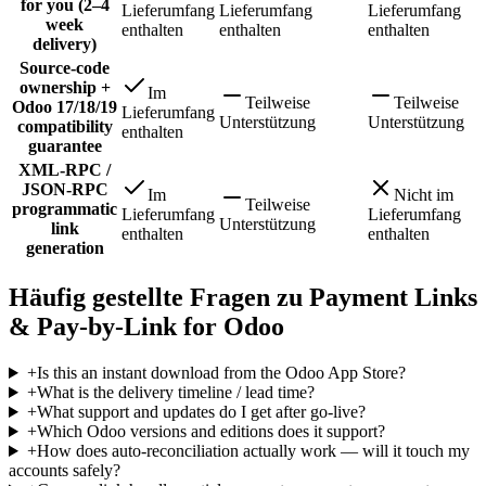
for you (2–4
Lieferumfang
Lieferumfang
Lieferumfang
week
enthalten
enthalten
enthalten
delivery)
Source-code
ownership +
Im
Teilweise
Teilweise
Odoo 17/18/19
Lieferumfang
Unterstützung
Unterstützung
compatibility
enthalten
guarantee
XML-RPC /
JSON-RPC
Im
Nicht im
Teilweise
programmatic
Lieferumfang
Lieferumfang
Unterstützung
link
enthalten
enthalten
generation
Häufig gestellte Fragen zu Payment Links
& Pay-by-Link for Odoo
+
Is this an instant download from the Odoo App Store?
+
What is the delivery timeline / lead time?
+
What support and updates do I get after go-live?
+
Which Odoo versions and editions does it support?
+
How does auto-reconciliation actually work — will it touch my
accounts safely?