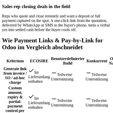
Sales rep closing deals in the field
Reps who quote and close remotely and want a deposit or full
payment captured on the spot. A one-click link from the quotation,
delivered by WhatsApp or SMS to the buyer's phone, turns a verbal
yes into settled cash before the buyer cools off.
Wie Payment Links & Pay-by-Link for
Odoo im Vergleich abschneidet
Benutzerdefinierter
O
Kriterium
ECOSIRE
Konkurrent
Build
Na
Generate link
Im
from invoice /
Teilweise
Teilweise
Lieferumfang
SO / ad-hoc
Unterstützung
Unterstützung
enthalten
charge
Custom
amount,
expiry &
Im
Teilweise
Teilweise
partial-
Lieferumfang
Unterstützung
Unterstützung
payment
enthalten
control per