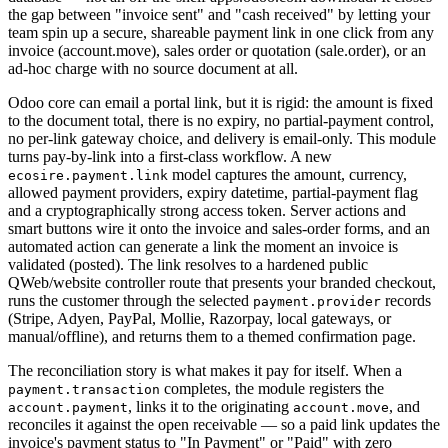
the gap between "invoice sent" and "cash received" by letting your
team spin up a secure, shareable payment link in one click from any
invoice (account.move), sales order or quotation (sale.order), or an
ad-hoc charge with no source document at all.
Odoo core can email a portal link, but it is rigid: the amount is fixed
to the document total, there is no expiry, no partial-payment control,
no per-link gateway choice, and delivery is email-only. This module
turns pay-by-link into a first-class workflow. A new
model captures the amount, currency,
ecosire.payment.link
allowed payment providers, expiry datetime, partial-payment flag
and a cryptographically strong access token. Server actions and
smart buttons wire it onto the invoice and sales-order forms, and an
automated action can generate a link the moment an invoice is
validated (posted). The link resolves to a hardened public
QWeb/website controller route that presents your branded checkout,
runs the customer through the selected
records
payment.provider
(Stripe, Adyen, PayPal, Mollie, Razorpay, local gateways, or
manual/offline), and returns them to a themed confirmation page.
The reconciliation story is what makes it pay for itself. When a
completes, the module registers the
payment.transaction
, links it to the originating
, and
account.payment
account.move
reconciles it against the open receivable — so a paid link updates the
invoice's payment status to "In Payment" or "Paid" with zero