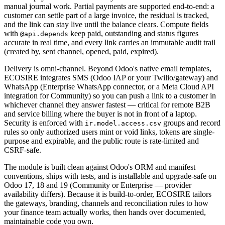
manual journal work. Partial payments are supported end-to-end: a
customer can settle part of a large invoice, the residual is tracked,
and the link can stay live until the balance clears. Compute fields
with
keep paid, outstanding and status figures
@api.depends
accurate in real time, and every link carries an immutable audit trail
(created by, sent channel, opened, paid, expired).
Delivery is omni-channel. Beyond Odoo's native email templates,
ECOSIRE integrates SMS (Odoo IAP or your Twilio/gateway) and
WhatsApp (Enterprise WhatsApp connector, or a Meta Cloud API
integration for Community) so you can push a link to a customer in
whichever channel they answer fastest — critical for remote B2B
and service billing where the buyer is not in front of a laptop.
Security is enforced with
groups and record
ir.model.access.csv
rules so only authorized users mint or void links, tokens are single-
purpose and expirable, and the public route is rate-limited and
CSRF-safe.
The module is built clean against Odoo's ORM and manifest
conventions, ships with tests, and is installable and upgrade-safe on
Odoo 17, 18 and 19 (Community or Enterprise — provider
availability differs). Because it is build-to-order, ECOSIRE tailors
the gateways, branding, channels and reconciliation rules to how
your finance team actually works, then hands over documented,
maintainable code you own.