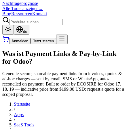
Nachfrageprognose
Alle Tools anzeigen
→
Blog
Ressourcen
Kontakt
de
Anmelden
Jetzt starten
Was ist Payment Links & Pay-by-Link
for Odoo?
Generate secure, shareable payment links from invoices, quotes &
ad-hoc charges — sent by email, SMS or WhatsApp, auto-
reconciled on payment. Built to order by ECOSIRE for Odoo 17,
18, 19 — indicative price from $199.00 USD; request a quote for a
scoped proposal.
Startseite
/
Apps
/
SaaS Tools