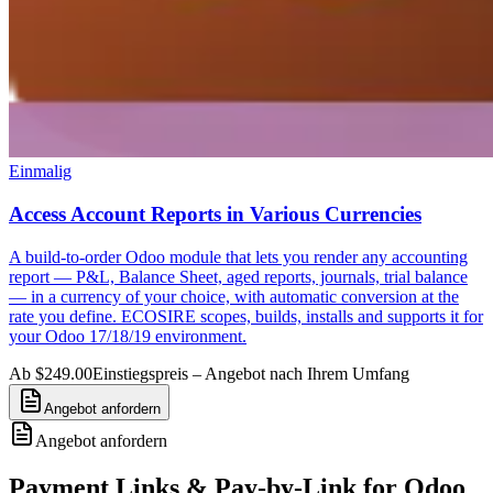
Einmalig
Access Account Reports in Various Currencies
A build-to-order Odoo module that lets you render any accounting
report — P&L, Balance Sheet, aged reports, journals, trial balance
— in a currency of your choice, with automatic conversion at the
rate you define. ECOSIRE scopes, builds, installs and supports it for
your Odoo 17/18/19 environment.
Ab $249.00
Einstiegspreis – Angebot nach Ihrem Umfang
Angebot anfordern
Angebot anfordern
Payment Links & Pay-by-Link for Odoo