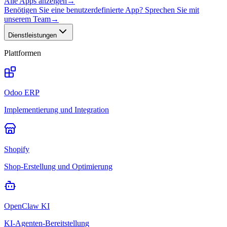
Alle Apps anzeigen
→
Benötigen Sie eine benutzerdefinierte App? Sprechen Sie mit
unserem Team
→
Dienstleistungen
Plattformen
Odoo ERP
Implementierung und Integration
Shopify
Shop-Erstellung und Optimierung
OpenClaw KI
KI-Agenten-Bereitstellung