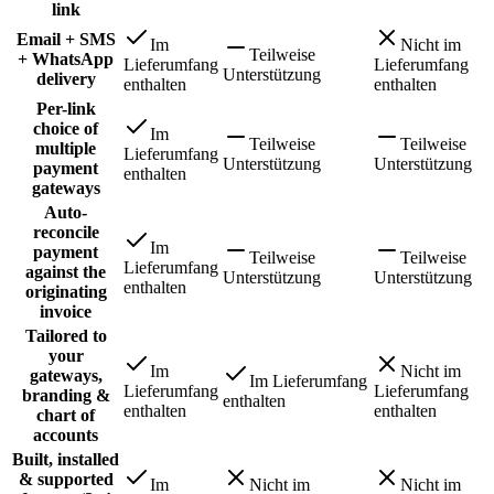
link
Email + SMS
Im
Nicht im
Teilweise
+ WhatsApp
Lieferumfang
Lieferumfang
Unterstützung
delivery
enthalten
enthalten
Per-link
choice of
Im
Teilweise
Teilweise
multiple
Lieferumfang
Unterstützung
Unterstützung
payment
enthalten
gateways
Auto-
reconcile
Im
payment
Teilweise
Teilweise
Lieferumfang
against the
Unterstützung
Unterstützung
enthalten
originating
invoice
Tailored to
your
Im
Nicht im
gateways,
Im Lieferumfang
Lieferumfang
Lieferumfang
branding &
enthalten
enthalten
enthalten
chart of
accounts
Built, installed
& supported
Im
Nicht im
Nicht im