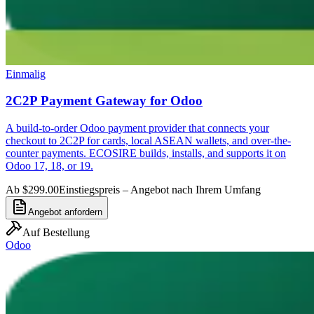
Einmalig
2C2P Payment Gateway for Odoo
A build-to-order Odoo payment provider that connects your
checkout to 2C2P for cards, local ASEAN wallets, and over-the-
counter payments. ECOSIRE builds, installs, and supports it on
Odoo 17, 18, or 19.
Ab $299.00
Einstiegspreis – Angebot nach Ihrem Umfang
Angebot anfordern
Auf Bestellung
Odoo