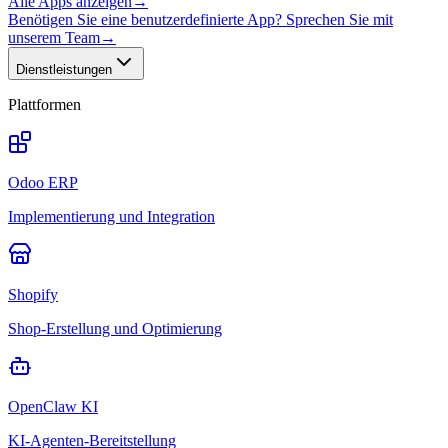
Alle Apps anzeigen
→
Benötigen Sie eine benutzerdefinierte App? Sprechen Sie mit
unserem Team
→
Dienstleistungen
Plattformen
Odoo ERP
Implementierung und Integration
Shopify
Shop-Erstellung und Optimierung
OpenClaw KI
KI-Agenten-Bereitstellung