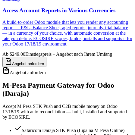
Access Account Reports in Various Currencies
A build-to-order Odoo module that lets you render any accounting
report — P&L, Balance Sheet, aged reports, journals, trial balance
— in a currency of your choice, with automatic conversion at the
rate you define. ECOSIRE scopes, builds, installs and supports it for
your Odoo 17/18/19 environment.
Ab $249.00
Einstiegspreis – Angebot nach Ihrem Umfang
Angebot anfordern
Angebot anfordern
M-Pesa Payment Gateway for Odoo
(Daraja)
Accept M-Pesa STK Push and C2B mobile money on Odoo
17/18/19 with auto reconciliation — built, installed and supported
by ECOSIRE.
Safaricom Daraja STK Push (Lipa na M-Pesa Online) —