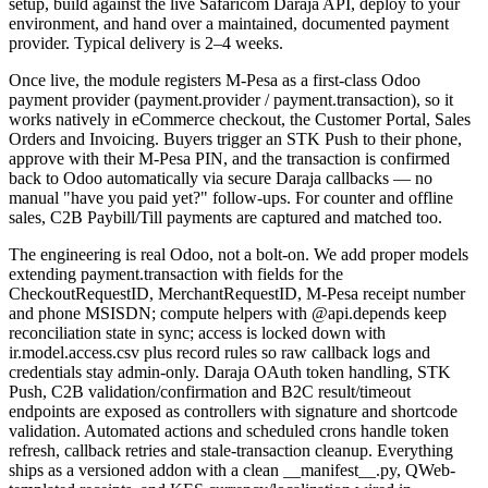
setup, build against the live Safaricom Daraja API, deploy to your
environment, and hand over a maintained, documented payment
provider. Typical delivery is 2–4 weeks.
Once live, the module registers M-Pesa as a first-class Odoo
payment provider (payment.provider / payment.transaction), so it
works natively in eCommerce checkout, the Customer Portal, Sales
Orders and Invoicing. Buyers trigger an STK Push to their phone,
approve with their M-Pesa PIN, and the transaction is confirmed
back to Odoo automatically via secure Daraja callbacks — no
manual "have you paid yet?" follow-ups. For counter and offline
sales, C2B Paybill/Till payments are captured and matched too.
The engineering is real Odoo, not a bolt-on. We add proper models
extending payment.transaction with fields for the
CheckoutRequestID, MerchantRequestID, M-Pesa receipt number
and phone MSISDN; compute helpers with @api.depends keep
reconciliation state in sync; access is locked down with
ir.model.access.csv plus record rules so raw callback logs and
credentials stay admin-only. Daraja OAuth token handling, STK
Push, C2B validation/confirmation and B2C result/timeout
endpoints are exposed as controllers with signature and shortcode
validation. Automated actions and scheduled crons handle token
refresh, callback retries and stale-transaction cleanup. Everything
ships as a versioned addon with a clean __manifest__.py, QWeb-