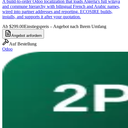
A build-to-order Odoo localization that loads Algeria's full wilaya
and commune hierarchy with bilingual French and Arabic names,
wired into partner addresses and reporting. ECOSIRE builds,
installs, and supports it after your quotation.
Ab $299.00
Einstiegspreis – Angebot nach Ihrem Umfang
Angebot anfordern
Auf Bestellung
Odoo