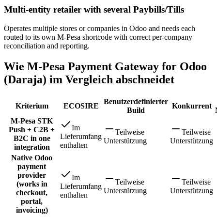
Multi-entity retailer with several Paybills/Tills
Operates multiple stores or companies in Odoo and needs each
routed to its own M-Pesa shortcode with correct per-company
reconciliation and reporting.
Wie M-Pesa Payment Gateway for Odoo
(Daraja) im Vergleich abschneidet
Benutzerdefinierter
Kriterium
ECOSIRE
Konkurrent
Build
M-Pesa STK
Im
Push + C2B +
Teilweise
Teilweise
Lieferumfang
B2C in one
Unterstützung
Unterstützung
enthalten
integration
Native Odoo
payment
provider
Im
Teilweise
Teilweise
(works in
Lieferumfang
Unterstützung
Unterstützung
checkout,
enthalten
portal,
invoicing)