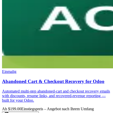
Einmalig
Abandoned Cart & Checkout Recovery for Odoo
Automated multi-step abandoned-cart and checkout recovery emails
with discounts, resume links, and recovered-revenue reporting —
built for your Odoo.
Ab $199.00
Einstiegspreis – Angebot nach Ihrem Umfang