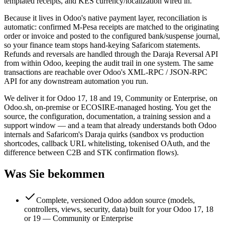
templated receipts, and KES currency/localization wired in.
Because it lives in Odoo's native payment layer, reconciliation is
automatic: confirmed M-Pesa receipts are matched to the originating
order or invoice and posted to the configured bank/suspense journal,
so your finance team stops hand-keying Safaricom statements.
Refunds and reversals are handled through the Daraja Reversal API
from within Odoo, keeping the audit trail in one system. The same
transactions are reachable over Odoo's XML-RPC / JSON-RPC
API for any downstream automation you run.
We deliver it for Odoo 17, 18 and 19, Community or Enterprise, on
Odoo.sh, on-premise or ECOSIRE-managed hosting. You get the
source, the configuration, documentation, a training session and a
support window — and a team that already understands both Odoo
internals and Safaricom's Daraja quirks (sandbox vs production
shortcodes, callback URL whitelisting, tokenised OAuth, and the
difference between C2B and STK confirmation flows).
Was Sie bekommen
Complete, versioned Odoo addon source (models,
controllers, views, security, data) built for your Odoo 17, 18
or 19 — Community or Enterprise