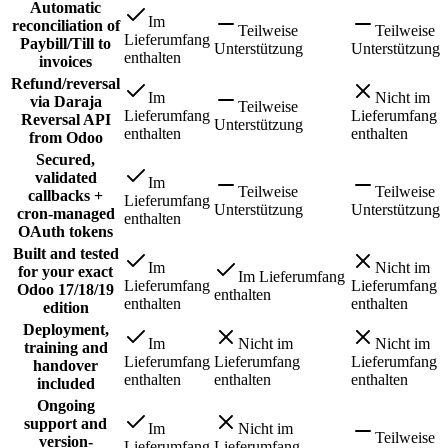
Automatic
Im
reconciliation of
Teilweise
Teilweise
Lieferumfang
Paybill/Till to
Unterstützung
Unterstützung
enthalten
invoices
Refund/reversal
Im
Nicht im
via Daraja
Teilweise
Lieferumfang
Lieferumfang
Reversal API
Unterstützung
enthalten
enthalten
from Odoo
Secured,
validated
Im
Teilweise
Teilweise
callbacks +
Lieferumfang
Unterstützung
Unterstützung
cron-managed
enthalten
OAuth tokens
Built and tested
Im
Nicht im
for your exact
Im Lieferumfang
Lieferumfang
Lieferumfang
Odoo 17/18/19
enthalten
enthalten
enthalten
edition
Deployment,
Im
Nicht im
Nicht im
training and
Lieferumfang
Lieferumfang
Lieferumfang
handover
enthalten
enthalten
enthalten
included
Ongoing
support and
Im
Nicht im
Teilweise
version-
Lieferumfang
Lieferumfang