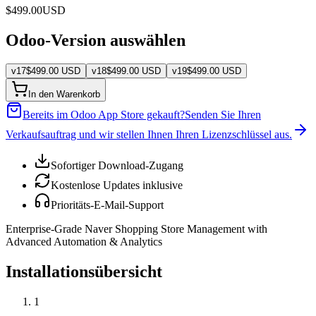
$
499.00
USD
Odoo-Version auswählen
v
17
$
499.00
USD
v
18
$
499.00
USD
v
19
$
499.00
USD
In den Warenkorb
Bereits im Odoo App Store gekauft?
Senden Sie Ihren
Verkaufsauftrag und wir stellen Ihnen Ihren Lizenzschlüssel aus.
Sofortiger Download-Zugang
Kostenlose Updates inklusive
Prioritäts-E-Mail-Support
Enterprise-Grade Naver Shopping Store Management with
Advanced Automation & Analytics
Installationsübersicht
1