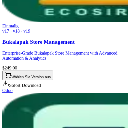
Einmalig
v17 · v18 · v19
Bukalapak Store Management
Enterprise-Grade Bukalapak Store Management with Advanced
Automation & Analytics
$
249.00
Wählen Sie Version aus
Sofort-Download
Odoo