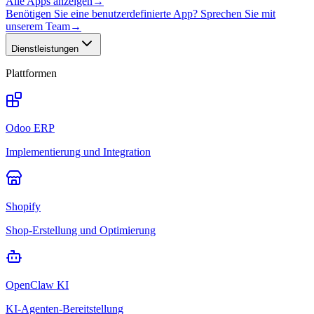
Alle Apps anzeigen
→
Benötigen Sie eine benutzerdefinierte App? Sprechen Sie mit
unserem Team
→
Dienstleistungen
Plattformen
Odoo ERP
Implementierung und Integration
Shopify
Shop-Erstellung und Optimierung
OpenClaw KI
KI-Agenten-Bereitstellung