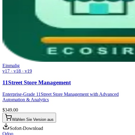
Einmalig
v17 · v18 · v19
11Street Store Management
Enterprise-Grade 11Street Store Management with Advanced
Automation & Analytics
$
349.00
Wählen Sie Version aus
Sofort-Download
Odoo