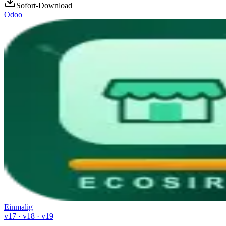
Sofort-Download
Odoo
Einmalig
v17 · v18 · v19