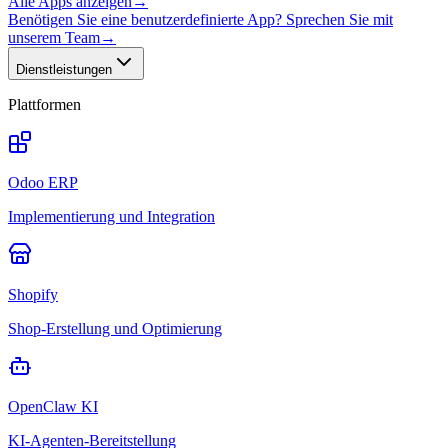
Alle Apps anzeigen
→
Benötigen Sie eine benutzerdefinierte App? Sprechen Sie mit
unserem Team
→
Dienstleistungen
Plattformen
Odoo ERP
Implementierung und Integration
Shopify
Shop-Erstellung und Optimierung
OpenClaw KI
KI-Agenten-Bereitstellung