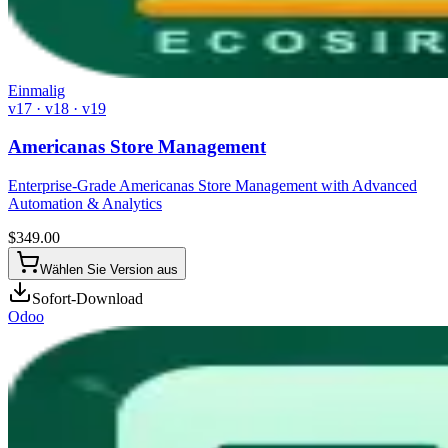
Einmalig
v17 · v18 · v19
Americanas Store Management
Enterprise-Grade Americanas Store Management with Advanced
Automation & Analytics
$
349.00
Wählen Sie Version aus
Sofort-Download
Odoo