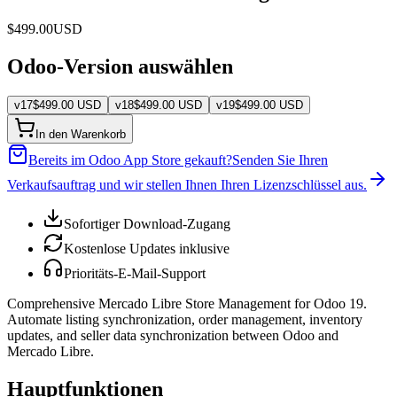
$
499.00
USD
Odoo-Version auswählen
v
17
$
499.00
USD
v
18
$
499.00
USD
v
19
$
499.00
USD
In den Warenkorb
Bereits im Odoo App Store gekauft?
Senden Sie Ihren
Verkaufsauftrag und wir stellen Ihnen Ihren Lizenzschlüssel aus.
Sofortiger Download-Zugang
Kostenlose Updates inklusive
Prioritäts-E-Mail-Support
Comprehensive Mercado Libre Store Management for Odoo 19.
Automate listing synchronization, order management, inventory
updates, and seller data synchronization between Odoo and
Mercado Libre.
Hauptfunktionen