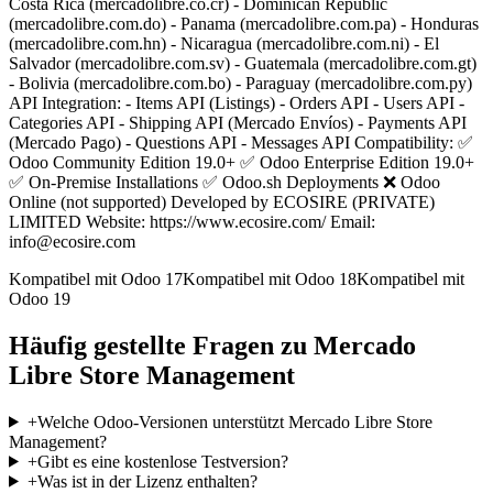
Costa Rica (mercadolibre.co.cr) - Dominican Republic
(mercadolibre.com.do) - Panama (mercadolibre.com.pa) - Honduras
(mercadolibre.com.hn) - Nicaragua (mercadolibre.com.ni) - El
Salvador (mercadolibre.com.sv) - Guatemala (mercadolibre.com.gt)
- Bolivia (mercadolibre.com.bo) - Paraguay (mercadolibre.com.py)
API Integration: - Items API (Listings) - Orders API - Users API -
Categories API - Shipping API (Mercado Envíos) - Payments API
(Mercado Pago) - Questions API - Messages API Compatibility: ✅
Odoo Community Edition 19.0+ ✅ Odoo Enterprise Edition 19.0+
✅ On-Premise Installations ✅ Odoo.sh Deployments ❌ Odoo
Online (not supported) Developed by ECOSIRE (PRIVATE)
LIMITED Website: https://www.ecosire.com/ Email:
info@ecosire.com
Kompatibel mit Odoo 17
Kompatibel mit Odoo 18
Kompatibel mit
Odoo 19
Häufig gestellte Fragen zu Mercado
Libre Store Management
+
Welche Odoo-Versionen unterstützt Mercado Libre Store
Management?
+
Gibt es eine kostenlose Testversion?
+
Was ist in der Lizenz enthalten?