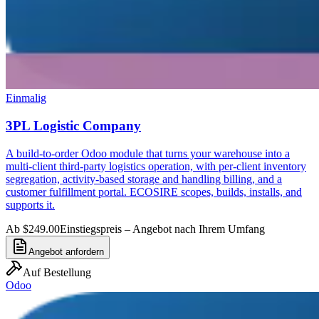
Einmalig
3PL Logistic Company
A build-to-order Odoo module that turns your warehouse into a
multi-client third-party logistics operation, with per-client inventory
segregation, activity-based storage and handling billing, and a
customer fulfillment portal. ECOSIRE scopes, builds, installs, and
supports it.
Ab $249.00
Einstiegspreis – Angebot nach Ihrem Umfang
Angebot anfordern
Auf Bestellung
Odoo