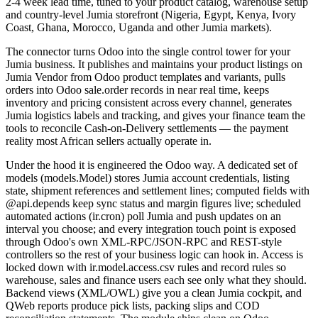
2-4 week lead time, tuned to your product catalog, warehouse setup
and country-level Jumia storefront (Nigeria, Egypt, Kenya, Ivory
Coast, Ghana, Morocco, Uganda and other Jumia markets).
The connector turns Odoo into the single control tower for your
Jumia business. It publishes and maintains your product listings on
Jumia Vendor from Odoo product templates and variants, pulls
orders into Odoo sale.order records in near real time, keeps
inventory and pricing consistent across every channel, generates
Jumia logistics labels and tracking, and gives your finance team the
tools to reconcile Cash-on-Delivery settlements — the payment
reality most African sellers actually operate in.
Under the hood it is engineered the Odoo way. A dedicated set of
models (models.Model) stores Jumia account credentials, listing
state, shipment references and settlement lines; computed fields with
@api.depends keep sync status and margin figures live; scheduled
automated actions (ir.cron) poll Jumia and push updates on an
interval you choose; and every integration touch point is exposed
through Odoo's own XML-RPC/JSON-RPC and REST-style
controllers so the rest of your business logic can hook in. Access is
locked down with ir.model.access.csv rules and record rules so
warehouse, sales and finance users each see only what they should.
Backend views (XML/OWL) give you a clean Jumia cockpit, and
QWeb reports produce pick lists, packing slips and COD