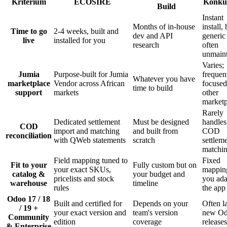
Kriterium
ECOSIRE
Konku
Build
Instant
Months of in-house
install, 
Time to go
2-4 weeks, built and
dev and API
generic
live
installed for you
research
often
unmain
Varies;
Jumia
Purpose-built for Jumia
frequen
Whatever you have
marketplace
Vendor across African
focused
time to build
support
markets
other
marketp
Rarely
Dedicated settlement
Must be designed
handles
COD
import and matching
and built from
COD
reconciliation
with QWeb statements
scratch
settlem
matchi
Field mapping tuned to
Fixed
Fit to your
Fully custom but on
your exact SKUs,
mappin
catalog &
your budget and
pricelists and stock
you ada
warehouse
timeline
rules
the app
Odoo 17 / 18
Built and certified for
Depends on your
Often l
/ 19 +
your exact version and
team's version
new O
Community
edition
coverage
releases
& Enterprise