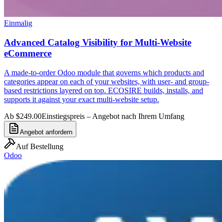
Einmalig
Advanced Catalog Visibility for Multi-Website
eCommerce
A made-to-order Odoo module that governs which products and
categories appear on each of your websites, with user- and group-
based restrictions layered on top. ECOSIRE builds, installs, and
supports it against your exact multi-website setup.
Ab $249.00
Einstiegspreis – Angebot nach Ihrem Umfang
Angebot anfordern
Auf Bestellung
Odoo