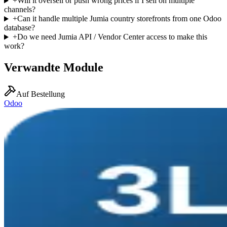
+
Will it oversell or push wrong prices if I sell on multiple
channels?
+
Can it handle multiple Jumia country storefronts from one Odoo
database?
+
Do we need Jumia API / Vendor Center access to make this
work?
Verwandte Module
Auf Bestellung
Odoo