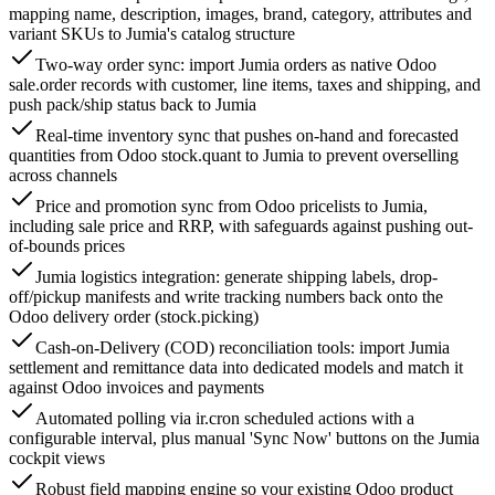
mapping name, description, images, brand, category, attributes and
variant SKUs to Jumia's catalog structure
Two-way order sync: import Jumia orders as native Odoo
sale.order records with customer, line items, taxes and shipping, and
push pack/ship status back to Jumia
Real-time inventory sync that pushes on-hand and forecasted
quantities from Odoo stock.quant to Jumia to prevent overselling
across channels
Price and promotion sync from Odoo pricelists to Jumia,
including sale price and RRP, with safeguards against pushing out-
of-bounds prices
Jumia logistics integration: generate shipping labels, drop-
off/pickup manifests and write tracking numbers back onto the
Odoo delivery order (stock.picking)
Cash-on-Delivery (COD) reconciliation tools: import Jumia
settlement and remittance data into dedicated models and match it
against Odoo invoices and payments
Automated polling via ir.cron scheduled actions with a
configurable interval, plus manual 'Sync Now' buttons on the Jumia
cockpit views
Robust field mapping engine so your existing Odoo product