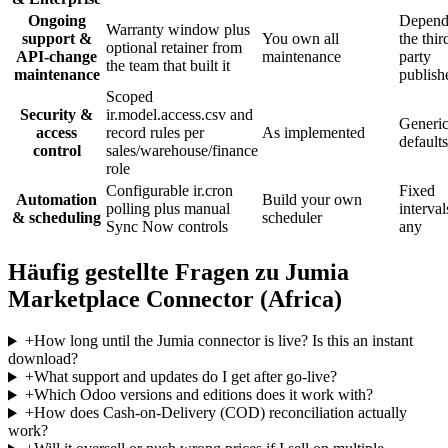
Ongoing
Depend
Warranty window plus
support &
You own all
the thir
optional retainer from
API-change
maintenance
party
the team that built it
maintenance
publish
Scoped
Security &
ir.model.access.csv and
Generi
access
record rules per
As implemented
defaults
control
sales/warehouse/finance
role
Configurable ir.cron
Fixed
Automation
Build your own
polling plus manual
interval
& scheduling
scheduler
Sync Now controls
any
Häufig gestellte Fragen zu Jumia
Marketplace Connector (Africa)
+
How long until the Jumia connector is live? Is this an instant
download?
+
What support and updates do I get after go-live?
+
Which Odoo versions and editions does it work with?
+
How does Cash-on-Delivery (COD) reconciliation actually
work?