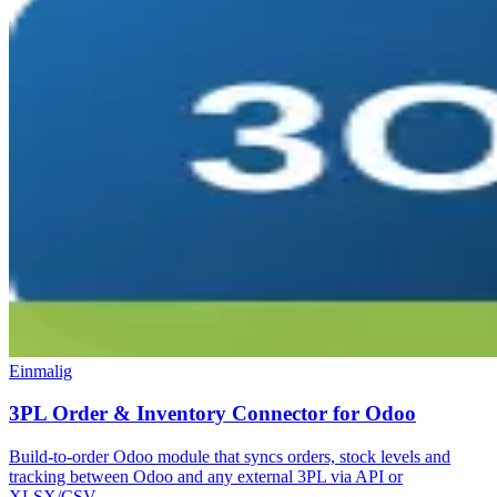
Einmalig
3PL Order & Inventory Connector for Odoo
Build-to-order Odoo module that syncs orders, stock levels and
tracking between Odoo and any external 3PL via API or
XLSX/CSV.