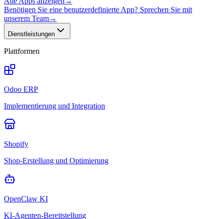
Alle Apps anzeigen
→
Benötigen Sie eine benutzerdefinierte App? Sprechen Sie mit
unserem Team
→
Dienstleistungen
Plattformen
Odoo ERP
Implementierung und Integration
Shopify
Shop-Erstellung und Optimierung
OpenClaw KI
KI-Agenten-Bereitstellung