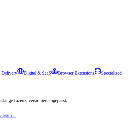
 Delivery
Digital & SaaS
Browser Extensions
Specialized
slange Lizenz, versioniert angepasst.
em Team
→