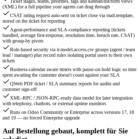
Ticket stages, teams, priorities, tags and kanban/list/form views
(XML) for a full pipeline your agents can drag through
CSAT rating request auto-sent on ticket close via mail.template,
stored on the ticket for reporting
Agent-performance and SLA-compliance reporting (tickets
handled, average first-response, resolution time, breach rate, CSAT)
with group-by pivots
Role-based security via ir.model.access.csv groups (agent / team
lead / manager) plus record rules isolating portal users to their own
tickets
Business-calendar aware timers with pause-on-hold logic so time
spent awaiting the customer doesn't count against your SLA
QWeb PDF ticket / SLA summary reports for audits and
customer sign-off
XML-RPC / JSON-RPC-ready data model for later integration
with telephony, chatbots, or external uptime monitors
Runs on Odoo Community or Enterprise across versions 17, 18
and 19 — no forced Enterprise upgrade
Auf Bestellung gebaut, komplett für Sie