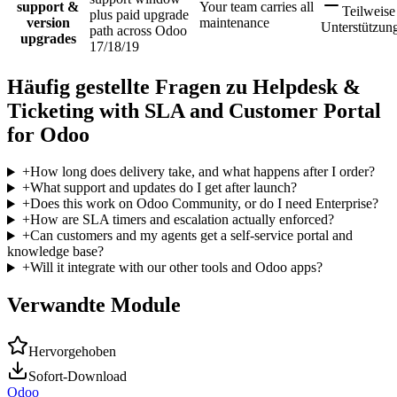
support &
Your team carries all
Teilweise
plus paid upgrade
version
maintenance
Unterstützun
path across Odoo
upgrades
17/18/19
Häufig gestellte Fragen zu Helpdesk &
Ticketing with SLA and Customer Portal
for Odoo
+
How long does delivery take, and what happens after I order?
+
What support and updates do I get after launch?
+
Does this work on Odoo Community, or do I need Enterprise?
+
How are SLA timers and escalation actually enforced?
+
Can customers and my agents get a self-service portal and
knowledge base?
+
Will it integrate with our other tools and Odoo apps?
Verwandte Module
Hervorgehoben
Sofort-Download
Odoo