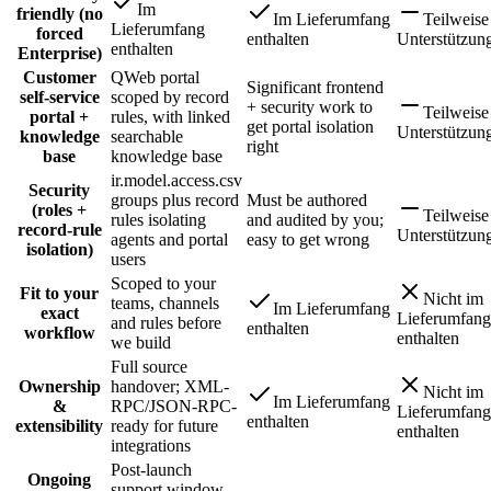
Im
friendly (no
Im Lieferumfang
Teilweise
Lieferumfang
forced
enthalten
Unterstützun
enthalten
Enterprise)
Customer
QWeb portal
Significant frontend
self-service
scoped by record
+ security work to
Teilweise
portal +
rules, with linked
get portal isolation
Unterstützun
knowledge
searchable
right
base
knowledge base
ir.model.access.csv
Security
groups plus record
Must be authored
(roles +
Teilweise
rules isolating
and audited by you;
record-rule
Unterstützun
agents and portal
easy to get wrong
isolation)
users
Scoped to your
Fit to your
Nicht im
teams, channels
Im Lieferumfang
exact
Lieferumfang
and rules before
enthalten
workflow
enthalten
we build
Full source
Ownership
handover; XML-
Nicht im
Im Lieferumfang
&
RPC/JSON-RPC-
Lieferumfang
enthalten
extensibility
ready for future
enthalten
integrations
Post-launch
Ongoing
support window