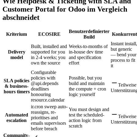
Wie Helpdesk & Ticketing with SLA and
Customer Portal for Odoo im Vergleich
abschneidet
Benutzerdefinierter
Kriterium
ECOSIRE
Konkurrent
Build
Instant install
Built, installed and
Weeks-to-months of
but generic
Delivery
supported for you
in-house dev time
— bend your
model
in 2-4 weeks; you
and specification
process to fit
own the source
effort
it
Configurable
policies with
Possible, but you
SLA policies
@api.depends
build and maintain
Teilweise
& business-
deadlines
the compute + cron
Unterstützun
hours timers
honouring
logic yourself
resource.calendar
ir.cron sweep auto-
You must design and
reassigns, re-
Automated
test the scheduled-
Teilweise
prioritises and
escalation
action logic from
Unterstützun
emails supervisors
scratch
before breach
Community-