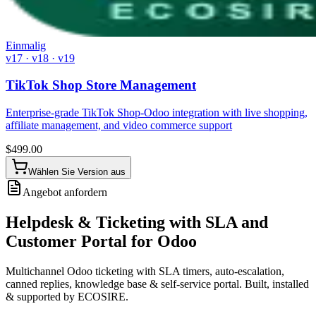
Einmalig
v17 · v18 · v19
TikTok Shop Store Management
Enterprise-grade TikTok Shop-Odoo integration with live shopping,
affiliate management, and video commerce support
$
499.00
Wählen Sie Version aus
Angebot anfordern
Helpdesk & Ticketing with SLA and
Customer Portal for Odoo
Multichannel Odoo ticketing with SLA timers, auto-escalation,
canned replies, knowledge base & self-service portal. Built, installed
& supported by ECOSIRE.