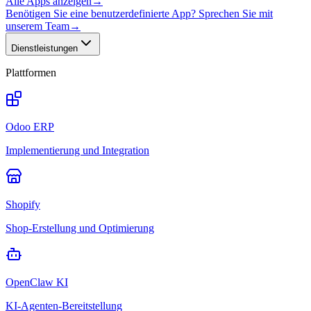
Alle Apps anzeigen
→
Benötigen Sie eine benutzerdefinierte App? Sprechen Sie mit
unserem Team
→
Dienstleistungen
Plattformen
Odoo ERP
Implementierung und Integration
Shopify
Shop-Erstellung und Optimierung
OpenClaw KI
KI-Agenten-Bereitstellung