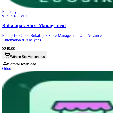
Einmalig
v17 · v18 · v19
Bukalapak Store Management
Enterprise-Grade Bukalapak Store Management with Advanced
Automation & Analytics
$
249.00
Wählen Sie Version aus
Sofort-Download
Odoo