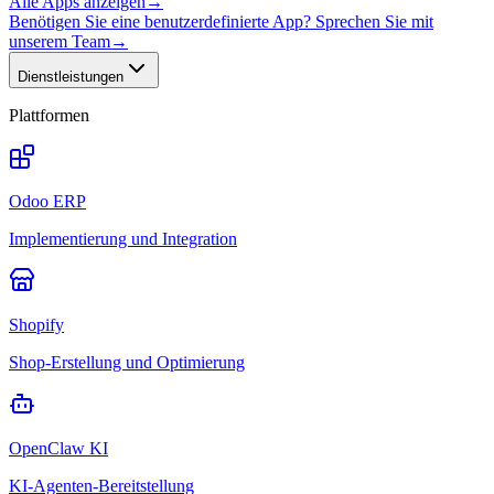
Alle Apps anzeigen
→
Benötigen Sie eine benutzerdefinierte App? Sprechen Sie mit
unserem Team
→
Dienstleistungen
Plattformen
Odoo ERP
Implementierung und Integration
Shopify
Shop-Erstellung und Optimierung
OpenClaw KI
KI-Agenten-Bereitstellung