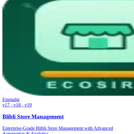
Einmalig
v17 · v18 · v19
Blibli Store Management
Enterprise-Grade Blibli Store Management with Advanced
Automation & Analytics