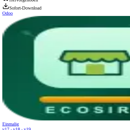
Sofort-Download
Odoo
Einmalig
v17 · v18 · v19