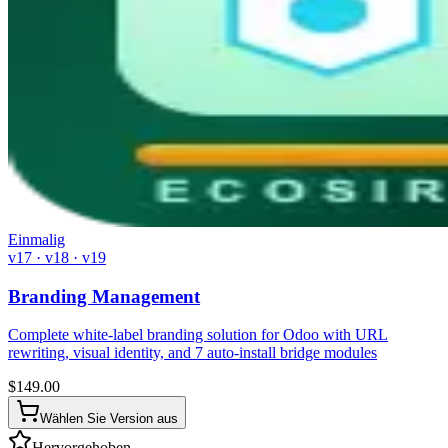
Einmalig
v17 · v18 · v19
Branding Management
Complete white-label branding solution for Odoo with URL
rewriting, visual identity, and 7 auto-install bridge modules
$
149.00
Wählen Sie Version aus
Hervorgehoben