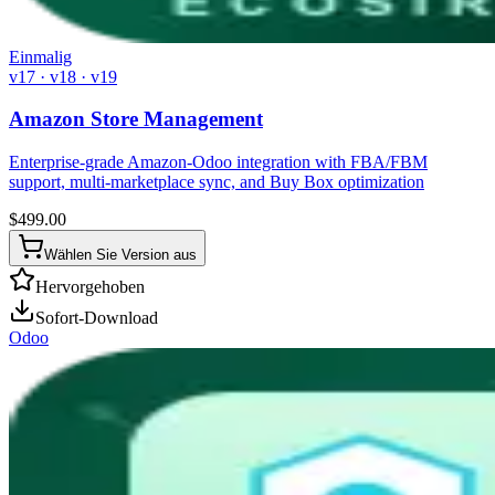
Einmalig
v17 · v18 · v19
Amazon Store Management
Enterprise-grade Amazon-Odoo integration with FBA/FBM
support, multi-marketplace sync, and Buy Box optimization
$
499.00
Wählen Sie Version aus
Hervorgehoben
Sofort-Download
Odoo