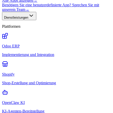
Alle Apps anzeigen
→
Benötigen Sie eine benutzerdefinierte App? Sprechen Sie mit
unserem Team
→
Dienstleistungen
Plattformen
Odoo ERP
Implementierung und Integration
Shopify
Shop-Erstellung und Optimierung
OpenClaw KI
KI-Agenten-Bereitstellung