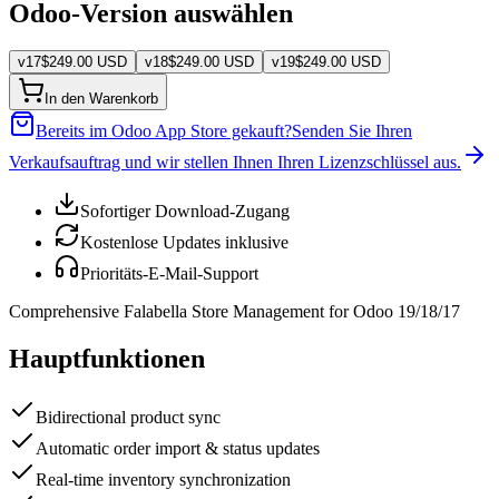
Odoo-Version auswählen
v
17
$
249.00
USD
v
18
$
249.00
USD
v
19
$
249.00
USD
In den Warenkorb
Bereits im Odoo App Store gekauft?
Senden Sie Ihren
Verkaufsauftrag und wir stellen Ihnen Ihren Lizenzschlüssel aus.
Sofortiger Download-Zugang
Kostenlose Updates inklusive
Prioritäts-E-Mail-Support
Comprehensive Falabella Store Management for Odoo 19/18/17
Hauptfunktionen
Bidirectional product sync
Automatic order import & status updates
Real-time inventory synchronization