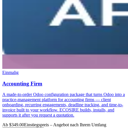
Einmalig
Accounting Firm
A made-to-order Odoo configuration package that turns Odoo into a
practice-management platform for accounting firms — client
onboarding, recurring engagements, deadline tracking, and time-to-
invoice built to your workflow. ECOSIRE builds, installs, and
supports it after you request a quotation.
Ab $349.00
Einstiegspreis – Angebot nach Ihrem Umfang