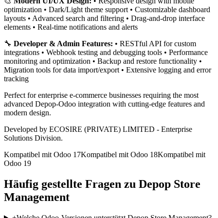
🎨
Modern UI/UX Design:
• Responsive design with mobile
optimization • Dark/Light theme support • Customizable dashboard
layouts • Advanced search and filtering • Drag-and-drop interface
elements • Real-time notifications and alerts
🔧
Developer & Admin Features:
• RESTful API for custom
integrations • Webhook testing and debugging tools • Performance
monitoring and optimization • Backup and restore functionality •
Migration tools for data import/export • Extensive logging and error
tracking
Perfect for enterprise e-commerce businesses requiring the most
advanced Depop-Odoo integration with cutting-edge features and
modern design.
Developed by ECOSIRE (PRIVATE) LIMITED - Enterprise
Solutions Division.
Kompatibel mit Odoo 17
Kompatibel mit Odoo 18
Kompatibel mit
Odoo 19
Häufig gestellte Fragen zu Depop Store
Management
+
Welche Odoo-Versionen unterstützt Depop Store Management?