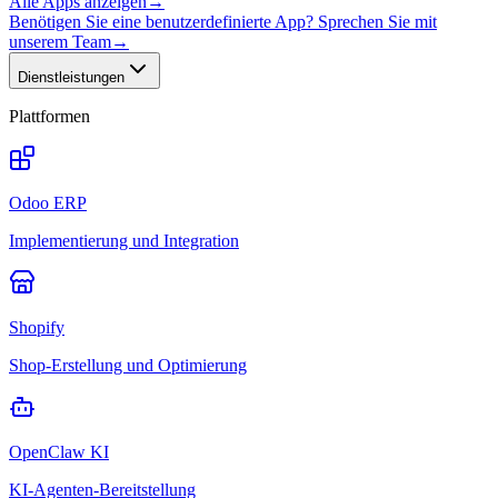
Alle Apps anzeigen
→
Benötigen Sie eine benutzerdefinierte App? Sprechen Sie mit
unserem Team
→
Dienstleistungen
Plattformen
Odoo ERP
Implementierung und Integration
Shopify
Shop-Erstellung und Optimierung
OpenClaw KI
KI-Agenten-Bereitstellung