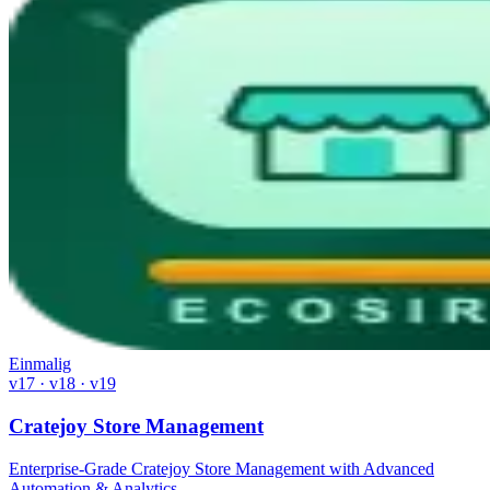
Einmalig
v17 · v18 · v19
Cratejoy Store Management
Enterprise-Grade Cratejoy Store Management with Advanced
Automation & Analytics