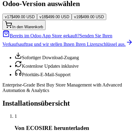
Odoo-Version auswählen
v
17
$
499.00
USD
v
18
$
499.00
USD
v
19
$
499.00
USD
In den Warenkorb
Bereits im Odoo App Store gekauft?
Senden Sie Ihren
Verkaufsauftrag und wir stellen Ihnen Ihren Lizenzschlüssel aus.
Sofortiger Download-Zugang
Kostenlose Updates inklusive
Prioritäts-E-Mail-Support
Enterprise-Grade Best Buy Store Management with Advanced
Automation & Analytics
Installationsübersicht
1
Von ECOSIRE herunterladen