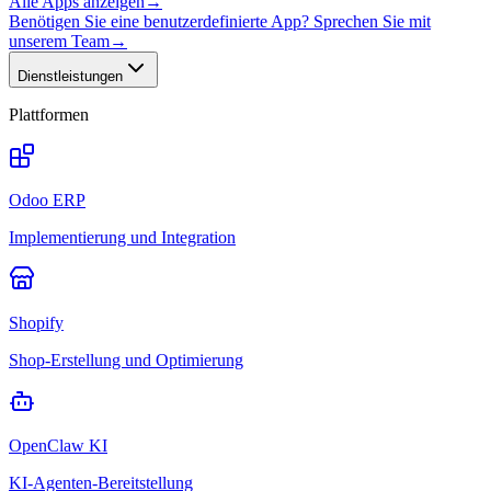
Alle Apps anzeigen
→
Benötigen Sie eine benutzerdefinierte App? Sprechen Sie mit
unserem Team
→
Dienstleistungen
Plattformen
Odoo ERP
Implementierung und Integration
Shopify
Shop-Erstellung und Optimierung
OpenClaw KI
KI-Agenten-Bereitstellung