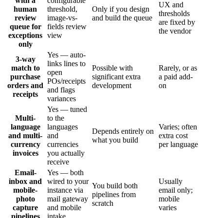
with a
configurable
UX and
human
threshold,
Only if you design
thresholds
review
image-vs-
and build the queue
are fixed by
queue for
fields review
the vendor
exceptions
view
only
Yes — auto-
3-way
links lines to
match to
Possible with
Rarely, or as
open
purchase
significant extra
a paid add-
POs/receipts
orders and
development
on
and flags
receipts
variances
Yes — tuned
Multi-
to the
language
languages
Varies; often
Depends entirely on
and multi-
and
extra cost
what you build
currency
currencies
per language
invoices
you actually
receive
Email-
Yes — both
inbox and
wired to your
Usually
You build both
mobile-
instance via
email only;
pipelines from
photo
mail gateway
mobile
scratch
capture
and mobile
varies
pipelines
intake