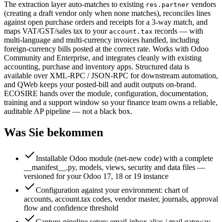
The extraction layer auto-matches to existing
vendors
res.partner
(creating a draft vendor only when none matches), reconciles lines
against open purchase orders and receipts for a 3-way match, and
maps VAT/GST/sales tax to your
records — with
account.tax
multi-language and multi-currency invoices handled, including
foreign-currency bills posted at the correct rate. Works with Odoo
Community and Enterprise, and integrates cleanly with existing
accounting, purchase and inventory apps. Structured data is
available over XML-RPC / JSON-RPC for downstream automation,
and QWeb keeps your posted-bill and audit outputs on-brand.
ECOSIRE hands over the module, configuration, documentation,
training and a support window so your finance team owns a reliable,
auditable AP pipeline — not a black box.
Was Sie bekommen
Installable Odoo module (net-new code) with a complete
__manifest__.py, models, views, security and data files —
versioned for your Odoo 17, 18 or 19 instance
Configuration against your environment: chart of
accounts, account.tax codes, vendor master, journals, approval
flow and confidence threshold
Capture-pipeline setup: email-inbox alias / mail gateway