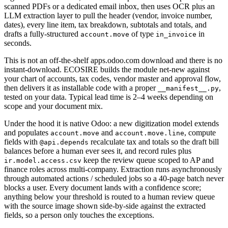
scanned PDFs or a dedicated email inbox, then uses OCR plus an
LLM extraction layer to pull the header (vendor, invoice number,
dates), every line item, tax breakdown, subtotals and totals, and
drafts a fully-structured
of type
in
account.move
in_invoice
seconds.
This is not an off-the-shelf apps.odoo.com download and there is no
instant-download. ECOSIRE builds the module net-new against
your chart of accounts, tax codes, vendor master and approval flow,
then delivers it as installable code with a proper
,
__manifest__.py
tested on your data. Typical lead time is 2–4 weeks depending on
scope and your document mix.
Under the hood it is native Odoo: a new digitization model extends
and populates
and
, compute
account.move
account.move.line
fields with
recalculate tax and totals so the draft bill
@api.depends
balances before a human ever sees it, and record rules plus
keep the review queue scoped to AP and
ir.model.access.csv
finance roles across multi-company. Extraction runs asynchronously
through automated actions / scheduled jobs so a 40-page batch never
blocks a user. Every document lands with a confidence score;
anything below your threshold is routed to a human review queue
with the source image shown side-by-side against the extracted
fields, so a person only touches the exceptions.