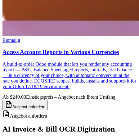
Einmalig
Access Account Reports in Various Currencies
A build-to-order Odoo module that lets you render any accounting
report — P&L, Balance Sheet, aged reports, journals, trial balance
— in a currency of your choice, with automatic conversion at the
rate you define. ECOSIRE scopes, builds, installs and supports it for
your Odoo 17/18/19 environment.
Ab $249.00
Einstiegspreis – Angebot nach Ihrem Umfang
Angebot anfordern
Angebot anfordern
AI Invoice & Bill OCR Digitization