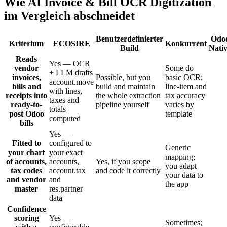
Wie AI Invoice & Bill OCR Digitization
im Vergleich abschneidet
Benutzerdefinierter
Odo
Kriterium
ECOSIRE
Konkurrent
Build
Nati
Reads
Yes — OCR
vendor
Some do
+ LLM drafts
invoices,
Possible, but you
basic OCR;
account.move
bills and
build and maintain
line-item and
with lines,
receipts into
the whole extraction
tax accuracy
taxes and
ready-to-
pipeline yourself
varies by
totals
post Odoo
template
computed
bills
Yes —
Fitted to
configured to
Generic
your chart
your exact
mapping;
of accounts,
accounts,
Yes, if you scope
you adapt
tax codes
account.tax
and code it correctly
your data to
and vendor
and
the app
master
res.partner
data
Confidence
scoring
Yes —
Sometimes;