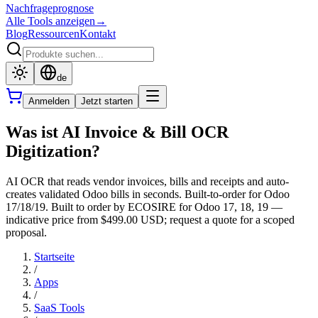
Nachfrageprognose
Alle Tools anzeigen
→
Blog
Ressourcen
Kontakt
de
Anmelden
Jetzt starten
Was ist AI Invoice & Bill OCR
Digitization?
AI OCR that reads vendor invoices, bills and receipts and auto-
creates validated Odoo bills in seconds. Built-to-order for Odoo
17/18/19. Built to order by ECOSIRE for Odoo 17, 18, 19 —
indicative price from $499.00 USD; request a quote for a scoped
proposal.
Startseite
/
Apps
/
SaaS Tools