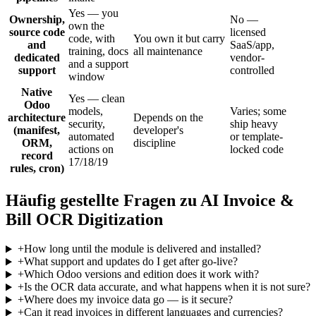
Yes — you
Ownership,
No —
own the
source code
licensed
code, with
You own it but carry
and
SaaS/app,
training, docs
all maintenance
dedicated
vendor-
and a support
support
controlled
window
Native
Yes — clean
Odoo
models,
Varies; some
architecture
Depends on the
security,
ship heavy
(manifest,
developer's
automated
or template-
ORM,
discipline
actions on
locked code
record
17/18/19
rules, cron)
Häufig gestellte Fragen zu AI Invoice &
Bill OCR Digitization
+
How long until the module is delivered and installed?
+
What support and updates do I get after go-live?
+
Which Odoo versions and edition does it work with?
+
Is the OCR data accurate, and what happens when it is not sure?
+
Where does my invoice data go — is it secure?
+
Can it read invoices in different languages and currencies?