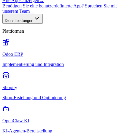
Alle Apps anzeigen
→
Benötigen Sie eine benutzerdefinierte App? Sprechen Sie mit
unserem Team
→
Dienstleistungen
Plattformen
Odoo ERP
Implementierung und Integration
Shopify
Shop-Erstellung und Optimierung
OpenClaw KI
KI-Agenten-Bereitstellung