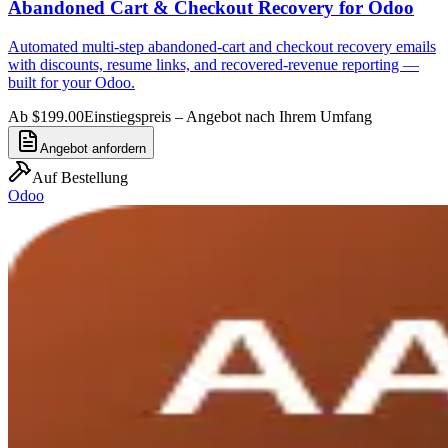
Abandoned Cart & Checkout Recovery for Odoo
Automated multi-step abandoned-cart and checkout recovery emails
with discounts, resume links, and recovered-revenue reporting —
built for your Odoo.
Ab $199.00
Einstiegspreis – Angebot nach Ihrem Umfang
Angebot anfordern
Auf Bestellung
Odoo