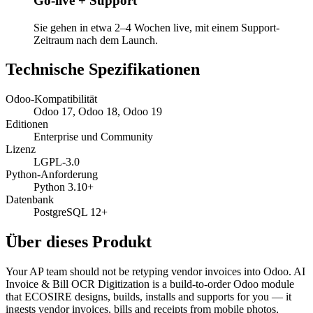
Go-live + Support
Sie gehen in etwa 2–4 Wochen live, mit einem Support-
Zeitraum nach dem Launch.
Technische Spezifikationen
Odoo-Kompatibilität
Odoo 17, Odoo 18, Odoo 19
Editionen
Enterprise und Community
Lizenz
LGPL-3.0
Python-Anforderung
Python 3.10+
Datenbank
PostgreSQL 12+
Über dieses Produkt
Your AP team should not be retyping vendor invoices into Odoo. AI
Invoice & Bill OCR Digitization is a build-to-order Odoo module
that ECOSIRE designs, builds, installs and supports for you — it
ingests vendor invoices, bills and receipts from mobile photos,