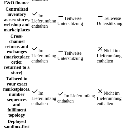
F&O finance
Centralized
inventory
Im
Teilweise
Teilweise
across stores,
Lieferumfang
Unterstützung
Unterstützung
webshop and
enthalten
marketplaces
Cross-
channel
returns and
Im
Nicht im
exchanges
Teilweise
Lieferumfang
Lieferumfang
(marketplace
Unterstützung
enthalten
enthalten
order
returned to a
store)
Tailored to
your exact
marketplaces,
Im
Nicht im
number
Im Lieferumfang
Lieferumfang
Lieferumfang
sequences
enthalten
enthalten
enthalten
and
fulfilment
topology
Deployed
sandbox-first