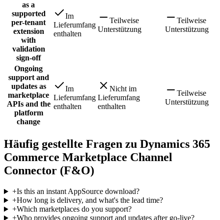
as a
supported
Im
Teilweise
Teilweise
per-tenant
Lieferumfang
Unterstützung
Unterstützung
extension
enthalten
with
validation
sign-off
Ongoing
support and
updates as
Im
Nicht im
Teilweise
marketplace
Lieferumfang
Lieferumfang
Unterstützung
APIs and the
enthalten
enthalten
platform
change
Häufig gestellte Fragen zu Dynamics 365
Commerce Marketplace Channel
Connector (F&O)
+
Is this an instant AppSource download?
+
How long is delivery, and what's the lead time?
+
Which marketplaces do you support?
+
Who provides ongoing support and updates after go-live?