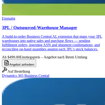
Einmalig
3PL / Outsourced-Warehouse Manager
A build-to-order Business Central AL extension that maps your 3PL
warehouses into native sales and purchase flows — sending
fulfillment orders, ingesting ASN and shipment confirmations, and
reconciling on-hand quantities against each 3PL's stock balances.
Ab $499.00
Einstiegspreis – Angebot nach Ihrem Umfang
Angebot anfordern
Auf Bestellung
Dynamics 365 Business Central