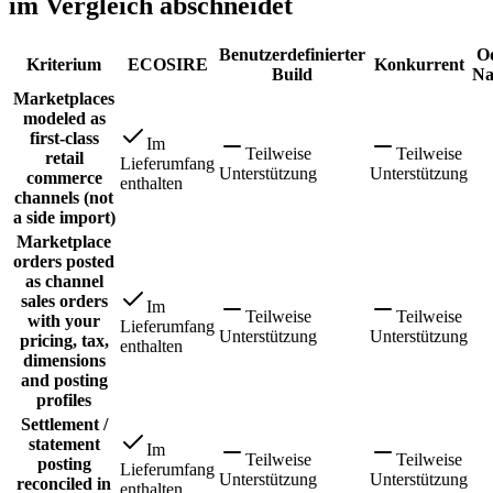
im Vergleich abschneidet
Benutzerdefinierter
O
Kriterium
ECOSIRE
Konkurrent
Build
Na
Marketplaces
modeled as
first-class
Im
Teilweise
Teilweise
retail
Lieferumfang
Unterstützung
Unterstützung
commerce
enthalten
channels (not
a side import)
Marketplace
orders posted
as channel
sales orders
Im
Teilweise
Teilweise
with your
Lieferumfang
Unterstützung
Unterstützung
pricing, tax,
enthalten
dimensions
and posting
profiles
Settlement /
statement
Im
Teilweise
Teilweise
posting
Lieferumfang
Unterstützung
Unterstützung
reconciled in
enthalten