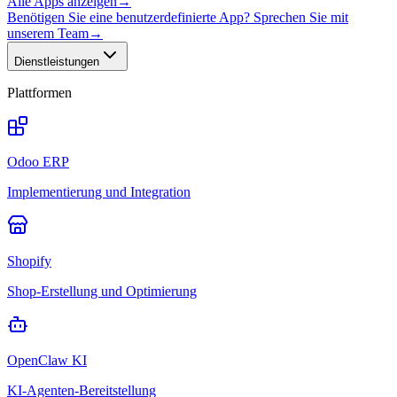
Alle Apps anzeigen
→
Benötigen Sie eine benutzerdefinierte App? Sprechen Sie mit
unserem Team
→
Dienstleistungen
Plattformen
Odoo ERP
Implementierung und Integration
Shopify
Shop-Erstellung und Optimierung
OpenClaw KI
KI-Agenten-Bereitstellung