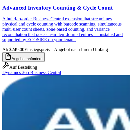
Advanced Inventory Counting & Cycle Count
A build-to-order Business Central extension that streamlines
physical and cycle counting with barcode scanning, simultaneous
multi-user count sheets, zone-based counting, and variance
reconciliation that posts clean Item Journal entries — installed and
supported by ECOSIRE on your tenant.
Ab $249.00
Einstiegspreis – Angebot nach Ihrem Umfang
Angebot anfordern
Auf Bestellung
Dynamics 365 Business Central