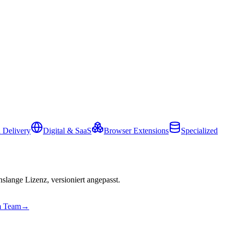
 Delivery
Digital & SaaS
Browser Extensions
Specialized
slange Lizenz, versioniert angepasst.
em Team
→