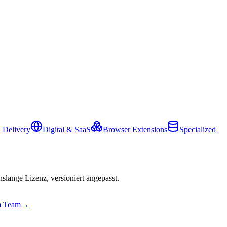
 Delivery
Digital & SaaS
Browser Extensions
Specialized
slange Lizenz, versioniert angepasst.
em Team
→