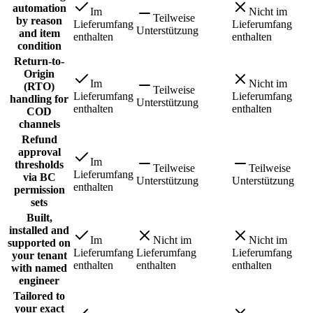
automation
Im
Nicht im
Teilweise
by reason
Lieferumfang
Lieferumfang
Unterstützung
and item
enthalten
enthalten
condition
Return-to-
Origin
Im
Nicht im
(RTO)
Teilweise
Lieferumfang
Lieferumfang
handling for
Unterstützung
enthalten
enthalten
COD
channels
Refund
approval
Im
thresholds
Teilweise
Teilweise
Lieferumfang
via BC
Unterstützung
Unterstützung
enthalten
permission
sets
Built,
installed and
Im
Nicht im
Nicht im
supported on
Lieferumfang
Lieferumfang
Lieferumfang
your tenant
enthalten
enthalten
enthalten
with named
engineer
Tailored to
your exact