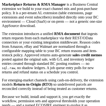
Marketplace Returns & RMA Manager
is a Business Central
extension we build to your exact channel mix and post-purchase
policy. It is a per-tenant AL extension (table extensions, page
extensions and event subscribers) installed directly onto your BC
environment — Cloud (SaaS) or on-prem — not a generic one-size
AppSource download.
The extension introduces a unified
RMA document
that ingests
return requests from each marketplace via their REST/OData
connectors or your existing integration middleware. Reason codes
from Amazon, eBay and Walmart are normalized through a
configurable mapping table to your BC return reasons and item-
restock policy. Approved returns auto-generate
sales credit memos
posted against the original sale, with G/L and inventory ledger
entries created through standard BC posting routines — no
, no shadow ledgers. A job queue entry polls for new
sql.raw
returns and refund status on a schedule you control.
For emerging-market channels using cash-on-delivery, the extension
models
Return-to-Origin (RTO)
so undelivered parcels are
reconciled correctly instead of being treated as customer returns.
Because we build, install and support it, you get exactly the
workflow, permission sets and approval thresholds your operation
needs — and a named ECOSIRE engineer to evolve it as