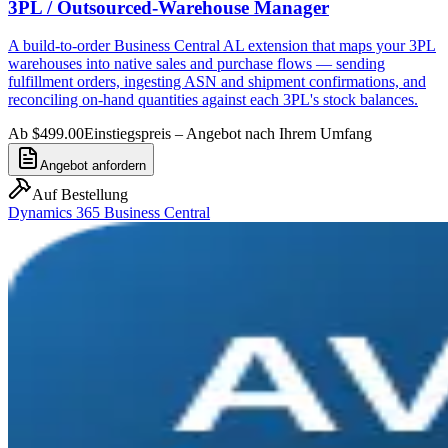
3PL / Outsourced-Warehouse Manager
A build-to-order Business Central AL extension that maps your 3PL
warehouses into native sales and purchase flows — sending
fulfillment orders, ingesting ASN and shipment confirmations, and
reconciling on-hand quantities against each 3PL's stock balances.
Ab $499.00
Einstiegspreis – Angebot nach Ihrem Umfang
Angebot anfordern
Auf Bestellung
Dynamics 365 Business Central