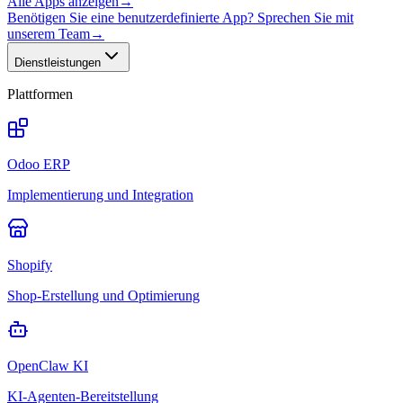
Alle Apps anzeigen
→
Benötigen Sie eine benutzerdefinierte App? Sprechen Sie mit
unserem Team
→
Dienstleistungen
Plattformen
Odoo ERP
Implementierung und Integration
Shopify
Shop-Erstellung und Optimierung
OpenClaw KI
KI-Agenten-Bereitstellung