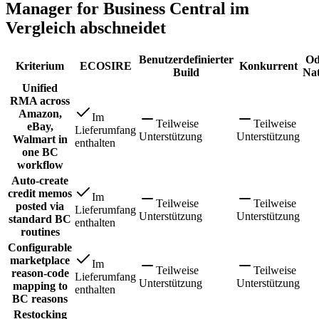
Manager for Business Central im
Vergleich abschneidet
Benutzerdefinierter
Od
Kriterium
ECOSIRE
Konkurrent
Build
Nat
Unified
RMA across
Amazon,
Im
Teilweise
Teilweise
eBay,
Lieferumfang
Unterstützung
Unterstützung
Walmart in
enthalten
one BC
workflow
Auto-create
credit memos
Im
Teilweise
Teilweise
posted via
Lieferumfang
Unterstützung
Unterstützung
standard BC
enthalten
routines
Configurable
marketplace
Im
Teilweise
Teilweise
reason-code
Lieferumfang
Unterstützung
Unterstützung
mapping to
enthalten
BC reasons
Restocking