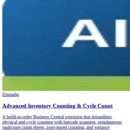
Einmalig
Advanced Inventory Counting & Cycle Count
A build-to-order Business Central extension that streamlines
physical and cycle counting with barcode scanning, simultaneous
multi-user count sheets, zone-based counting, and variance