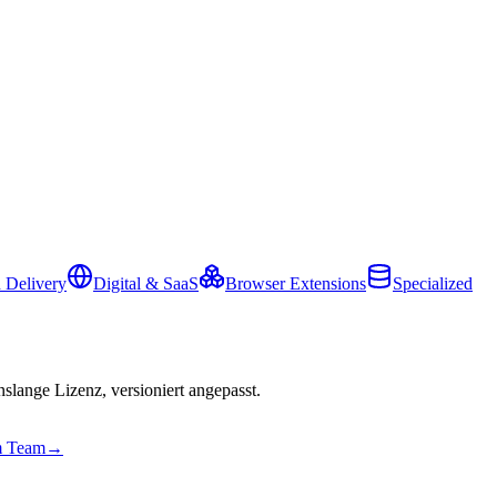
 Delivery
Digital & SaaS
Browser Extensions
Specialized
slange Lizenz, versioniert angepasst.
em Team
→