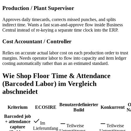
Production / Plant Supervisor
Approves daily timecards, corrects missed punches, and splits
indirect time. Wants a fast scan-and-approve flow inside Business
Central instead of re-keying a separate time clock into the ERP.
Cost Accountant / Controller
Relies on accurate actual labor cost on each production order to trust
margins. Needs operator labor to flow into capacity and item ledger
costing automatically rather than as an estimated standard.
Wie Shop Floor Time & Attendance
(Barcoded Labor) im Vergleich
abschneidet
Benutzerdefinierter
O
Kriterium
ECOSIRE
Konkurrent
Build
Na
Barcoded job
+ attendance
Im
Teilweise
Teilweise
capture
Lieferumfang
Unterstützung
Unterstützung