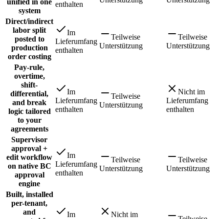
unified in one
enthalten
system
Direct/indirect
labor split
Im
Teilweise
Teilweise
posted to
Lieferumfang
Unterstützung
Unterstützung
production
enthalten
order costing
Pay-rule,
overtime,
shift-
Im
Nicht im
differential,
Teilweise
Lieferumfang
Lieferumfang
and break
Unterstützung
enthalten
enthalten
logic tailored
to your
agreements
Supervisor
approval +
Im
edit workflow
Teilweise
Teilweise
Lieferumfang
on native BC
Unterstützung
Unterstützung
enthalten
approval
engine
Built, installed
per-tenant,
and
Im
Nicht im
Teilweise