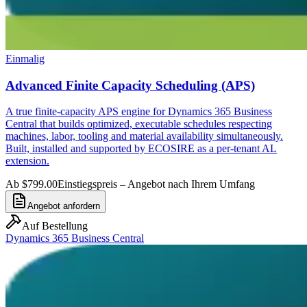
Einmalig
Advanced Finite Capacity Scheduling (APS)
A true finite-capacity APS engine for Dynamics 365 Business
Central that builds optimized, executable schedules respecting
machines, labor, tooling and material availability simultaneously.
Built, installed and supported by ECOSIRE as a per-tenant AL
extension.
Ab $799.00
Einstiegspreis – Angebot nach Ihrem Umfang
Angebot anfordern
Auf Bestellung
Dynamics 365 Business Central