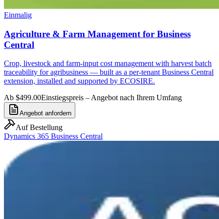
Einmalig
Agriculture & Farm Management for Business
Central
Crop, livestock and farm-input cost management with harvest batch
traceability for agribusiness — built as a per-tenant Business Central
extension, installed and supported by ECOSIRE.
Ab $499.00
Einstiegspreis – Angebot nach Ihrem Umfang
Angebot anfordern
Auf Bestellung
Dynamics 365 Business Central