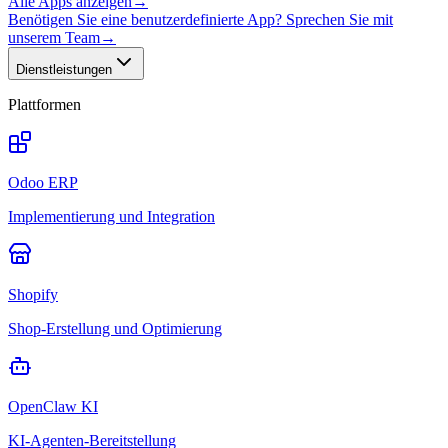
Alle Apps anzeigen
→
Benötigen Sie eine benutzerdefinierte App? Sprechen Sie mit
unserem Team
→
Dienstleistungen
Plattformen
Odoo ERP
Implementierung und Integration
Shopify
Shop-Erstellung und Optimierung
OpenClaw KI
KI-Agenten-Bereitstellung