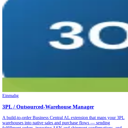
Einmalig
3PL / Outsourced-Warehouse Manager
A build-to-order Business Central AL extension that maps your 3PL
warehouses into native sales and purchase flows — sending
fulfillment orders, ingesting ASN and shipment confirmations, and