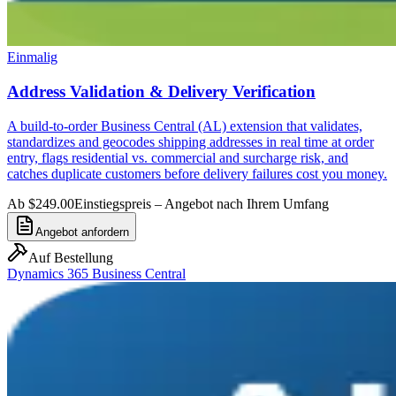
Einmalig
Address Validation & Delivery Verification
A build-to-order Business Central (AL) extension that validates,
standardizes and geocodes shipping addresses in real time at order
entry, flags residential vs. commercial and surcharge risk, and
catches duplicate customers before delivery failures cost you money.
Ab $249.00
Einstiegspreis – Angebot nach Ihrem Umfang
Angebot anfordern
Auf Bestellung
Dynamics 365 Business Central