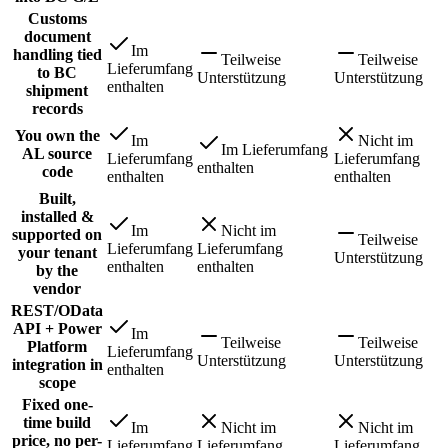
Customs
document
Im
handling tied
Teilweise
Teilweise
Lieferumfang
to BC
Unterstützung
Unterstützung
enthalten
shipment
records
You own the
Im
Nicht im
Im Lieferumfang
AL source
Lieferumfang
Lieferumfang
enthalten
code
enthalten
enthalten
Built,
installed &
Im
Nicht im
supported on
Teilweise
Lieferumfang
Lieferumfang
your tenant
Unterstützung
enthalten
enthalten
by the
vendor
REST/OData
API + Power
Im
Teilweise
Teilweise
Platform
Lieferumfang
Unterstützung
Unterstützung
integration in
enthalten
scope
Fixed one-
time build
Im
Nicht im
Nicht im
price, no per-
Lieferumfang
Lieferumfang
Lieferumfang