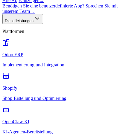
Alle Apps anzeigen
→
Benötigen Sie eine benutzerdefinierte App? Sprechen Sie mit
unserem Team
→
Dienstleistungen
Plattformen
Odoo ERP
Implementierung und Integration
Shopify
Shop-Erstellung und Optimierung
OpenClaw KI
KI-Agenten-Bereitstellung