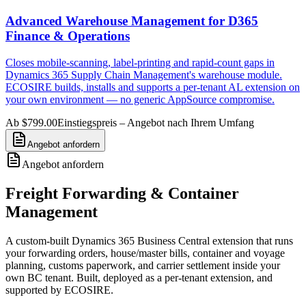
Advanced Warehouse Management for D365
Finance & Operations
Closes mobile-scanning, label-printing and rapid-count gaps in
Dynamics 365 Supply Chain Management's warehouse module.
ECOSIRE builds, installs and supports a per-tenant AL extension on
your own environment — no generic AppSource compromise.
Ab $799.00
Einstiegspreis – Angebot nach Ihrem Umfang
Angebot anfordern
Angebot anfordern
Freight Forwarding & Container
Management
A custom-built Dynamics 365 Business Central extension that runs
your forwarding orders, house/master bills, container and voyage
planning, customs paperwork, and carrier settlement inside your
own BC tenant. Built, deployed as a per-tenant extension, and
supported by ECOSIRE.