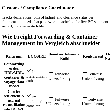
Customs / Compliance Coordinator
Tracks declarations, bills of lading, and clearance status per
shipment and needs that paperwork attached to the live BC shipment
record, not a separate folder.
Wie Freight Forwarding & Container
Management im Vergleich abschneidet
Benutzerdefinierter
O
Kriterium
ECOSIRE
Konkurrent
Build
Na
Forwarding
order,
Im
HBL/MBL,
Teilweise
Teilweise
Lieferumfang
container &
Unterstützung
Unterstützung
enthalten
voyage data
model
Carrier
settlement &
Im
Teilweise
Teilweise
accrual
Lieferumfang
Unterstützung
Unterstützung
reconciliation
enthalten
into BC G/L