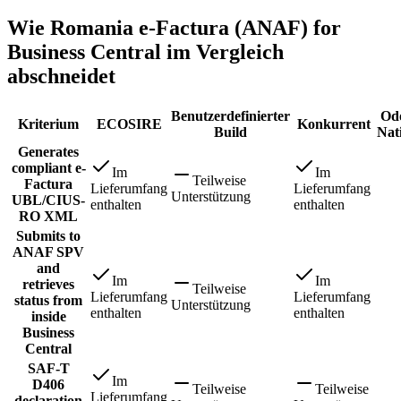
Wie Romania e-Factura (ANAF) for
Business Central im Vergleich
abschneidet
Benutzerdefinierter
Od
Kriterium
ECOSIRE
Konkurrent
Build
Nat
Generates
compliant e-
Im
Im
Teilweise
Factura
Lieferumfang
Lieferumfang
Unterstützung
UBL/CIUS-
enthalten
enthalten
RO XML
Submits to
ANAF SPV
and
Im
Im
retrieves
Teilweise
Lieferumfang
Lieferumfang
status from
Unterstützung
enthalten
enthalten
inside
Business
Central
SAF-T
Im
D406
Teilweise
Teilweise
Lieferumfang
declaration