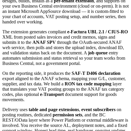
designs, builds, installs as a
per-tenant extension
, and supports on
your own Business Central environment (cloud or on-prem). It is not
an instant Microsoft AppSource download — it is custom-fitted to
your chart of accounts, VAT posting setup, and number series, then
handed over working.
The extension generates compliant
e-Factura UBL 2.1 / CIUS-RO
XML from posted sales invoices and credit memos, signs and
submits it to the
ANAF SPV
through the OAuth-secured ANAF
web service, then polls and stores the upload index, download ID,
and validation status back on the document. A
job queue
entry
automates submission and status retrieval so your team works from
Business Central, not a government portal.
On the reporting side, it produces the
SAF-T D406 declaration
export aligned to the ANAF schema, mapping your G/L, customer,
supplier, and tax data. We build a
RON tax code mapping
layer
that translates your VAT posting groups to the ANAF tax category
codes, plus optional
e-Transport
document support for goods
movements.
Delivery uses
table and page extensions
,
event subscribers
on
posting routines, dedicated
permission sets
, and the BC
REST/OData layer where Power Platform or external middleware is
involved. You receive the source AL, deployment notes, and a fixed
support window. Honest lead time, real handover, ongoing updates