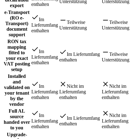
Unterstützung
Unterstützung
enthalten
export
e-Transport
(RO e-
Im
Teilweise
Teilweise
Transport)
Lieferumfang
Unterstützung
Unterstützung
document
enthalten
support
RON tax
mapping
Im
fitted to
Im Lieferumfang
Teilweise
Lieferumfang
your exact
enthalten
Unterstützung
enthalten
VAT posting
setup
Installed
and
Im
Nicht im
Nicht im
validated on
Lieferumfang
Lieferumfang
Lieferumfang
your tenant
enthalten
enthalten
enthalten
by the
vendor
Full AL
Im
Nicht im
source
Im Lieferumfang
Lieferumfang
Lieferumfang
handed over
enthalten
enthalten
enthalten
to you
Upgrade-