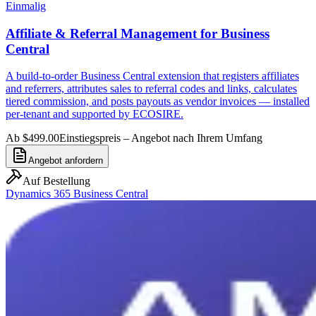
Einmalig
Affiliate & Referral Management for Business
Central
A build-to-order Business Central extension that registers affiliates
and referrers, attributes sales to referral codes and links, calculates
tiered commission, and posts payouts as vendor invoices — installed
per-tenant and supported by ECOSIRE.
Ab $499.00
Einstiegspreis – Angebot nach Ihrem Umfang
Angebot anfordern
Auf Bestellung
Dynamics 365 Business Central