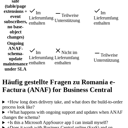
safe
(table/page
extensions +
Im
Im
Teilweise
event
Lieferumfang
Lieferumfang
Unterstützung
subscribers,
enthalten
enthalten
no base-
object
changes)
Ongoing
ANAF-
Im
Nicht im
schema-
Teilweise
Lieferumfang
Lieferumfang
update
Unterstützung
enthalten
enthalten
maintenance
under SLA
Häufig gestellte Fragen zu Romania e-
Factura (ANAF) for Business Central
+
How long does delivery take, and what does the build-to-order
process look like?
+
What happens with ongoing support and updates when ANAF
changes the schema?
+
Is this a Microsoft AppSource app I can install myself?
+
Does it work with Business Central online (SaaS) and on-