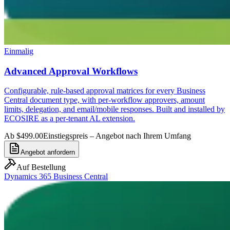
Einmalig
Advanced Approval Workflows
Configurable, rule-based approval matrices for every Business
Central document type, with per-workflow approvers, amount
limits, delegation, and email/mobile responses. Built and installed by
ECOSIRE as a per-tenant AL extension.
Ab $499.00
Einstiegspreis – Angebot nach Ihrem Umfang
Angebot anfordern
Auf Bestellung
Dynamics 365 Business Central