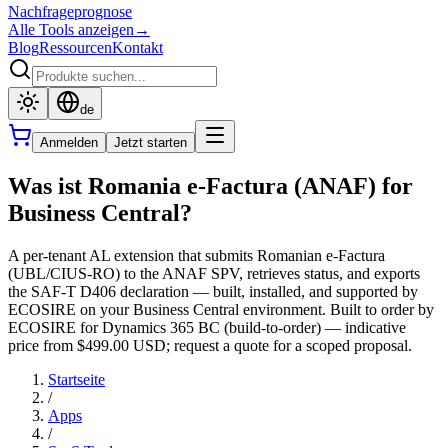
Nachfrageprognose
Alle Tools anzeigen
→
Blog
Ressourcen
Kontakt
de
Anmelden
Jetzt starten
Was ist Romania e-Factura (ANAF) for
Business Central?
A per-tenant AL extension that submits Romanian e-Factura
(UBL/CIUS-RO) to the ANAF SPV, retrieves status, and exports
the SAF-T D406 declaration — built, installed, and supported by
ECOSIRE on your Business Central environment. Built to order by
ECOSIRE for Dynamics 365 BC (build-to-order) — indicative
price from $499.00 USD; request a quote for a scoped proposal.
Startseite
/
Apps
/