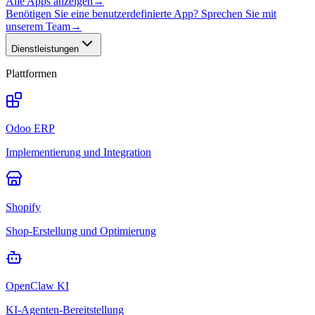
Alle Apps anzeigen
→
Benötigen Sie eine benutzerdefinierte App? Sprechen Sie mit
unserem Team
→
Dienstleistungen
Plattformen
Odoo ERP
Implementierung und Integration
Shopify
Shop-Erstellung und Optimierung
OpenClaw KI
KI-Agenten-Bereitstellung