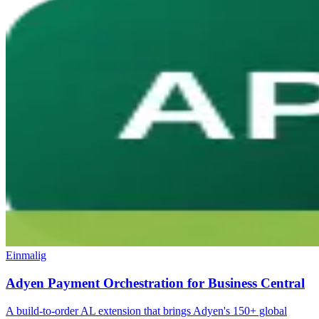
Einmalig
Adyen Payment Orchestration for Business Central
A build-to-order AL extension that brings Adyen's 150+ global