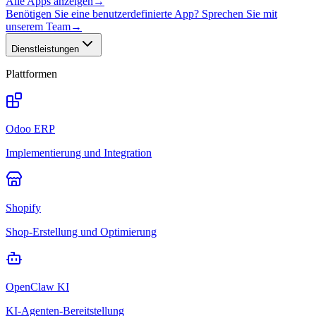
Alle Apps anzeigen
→
Benötigen Sie eine benutzerdefinierte App? Sprechen Sie mit
unserem Team
→
Dienstleistungen
Plattformen
Odoo ERP
Implementierung und Integration
Shopify
Shop-Erstellung und Optimierung
OpenClaw KI
KI-Agenten-Bereitstellung