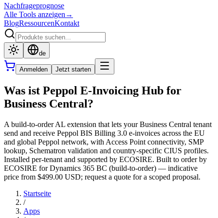
Nachfrageprognose
Alle Tools anzeigen
→
Blog
Ressourcen
Kontakt
de
Anmelden
Jetzt starten
Was ist Peppol E-Invoicing Hub for
Business Central?
A build-to-order AL extension that lets your Business Central tenant
send and receive Peppol BIS Billing 3.0 e-invoices across the EU
and global Peppol network, with Access Point connectivity, SMP
lookup, Schematron validation and country-specific CIUS profiles.
Installed per-tenant and supported by ECOSIRE. Built to order by
ECOSIRE for Dynamics 365 BC (build-to-order) — indicative
price from $499.00 USD; request a quote for a scoped proposal.
Startseite
/
Apps