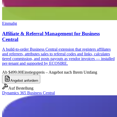
Einmalig
Affiliate & Referral Management for Business
Central
A build-to-order Business Central extension that registers affiliates
and referrers, attributes sales to referral codes and links, calculates
tiered commission, and posts payouts as vendor invoices — installed
per-tenant and supported by ECOSIRE.
Ab $499.00
Einstiegspreis – Angebot nach Ihrem Umfang
Angebot anfordern
Auf Bestellung
Dynamics 365 Business Central