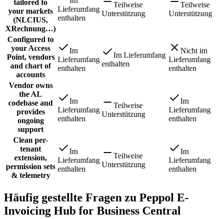
Im
tailored to
Teilweise
Teilweise
Lieferumfang
your markets
Unterstützung
Unterstützung
enthalten
(NLCIUS,
XRechnung…)
Configured to
your Access
Im
Nicht im
Im Lieferumfang
Point, vendors
Lieferumfang
Lieferumfang
enthalten
and chart of
enthalten
enthalten
accounts
Vendor owns
the AL
Im
Im
codebase and
Teilweise
Lieferumfang
Lieferumfang
provides
Unterstützung
enthalten
enthalten
ongoing
support
Clean per-
tenant
Im
Im
Teilweise
extension,
Lieferumfang
Lieferumfang
Unterstützung
permission sets
enthalten
enthalten
& telemetry
Häufig gestellte Fragen zu Peppol E-
Invoicing Hub for Business Central