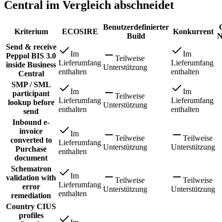
Central im Vergleich abschneidet
Benutzerdefinierter
Kriterium
ECOSIRE
Konkurrent
Build
N
Send & receive
Im
Im
Peppol BIS 3.0
Teilweise
Lieferumfang
Lieferumfang
inside Business
Unterstützung
enthalten
enthalten
Central
SMP / SML
Im
Im
participant
Teilweise
Lieferumfang
Lieferumfang
lookup before
Unterstützung
enthalten
enthalten
send
Inbound e-
invoice
Im
Teilweise
Teilweise
converted to
Lieferumfang
Unterstützung
Unterstützung
Purchase
enthalten
document
Schematron
Im
validation with
Teilweise
Teilweise
Lieferumfang
error
Unterstützung
Unterstützung
enthalten
remediation
Country CIUS
profiles