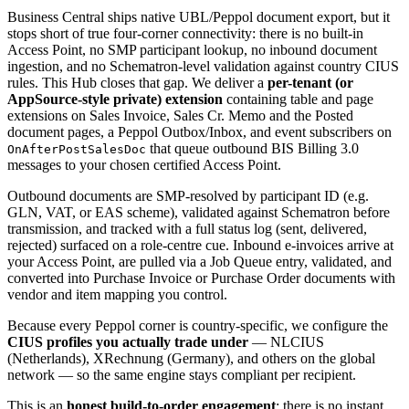
Business Central ships native UBL/Peppol document export, but it
stops short of true four-corner connectivity: there is no built-in
Access Point, no SMP participant lookup, no inbound document
ingestion, and no Schematron-level validation against country CIUS
rules. This Hub closes that gap. We deliver a
per-tenant (or
AppSource-style private) extension
containing table and page
extensions on Sales Invoice, Sales Cr. Memo and the Posted
document pages, a Peppol Outbox/Inbox, and event subscribers on
that queue outbound BIS Billing 3.0
OnAfterPostSalesDoc
messages to your chosen certified Access Point.
Outbound documents are SMP-resolved by participant ID (e.g.
GLN, VAT, or EAS scheme), validated against Schematron before
transmission, and tracked with a full status log (sent, delivered,
rejected) surfaced on a role-centre cue. Inbound e-invoices arrive at
your Access Point, are pulled via a Job Queue entry, validated, and
converted into Purchase Invoice or Purchase Order documents with
vendor and item mapping you control.
Because every Peppol corner is country-specific, we configure the
CIUS profiles you actually trade under
— NLCIUS
(Netherlands), XRechnung (Germany), and others on the global
network — so the same engine stays compliant per recipient.
This is an
honest build-to-order engagement
: there is no instant