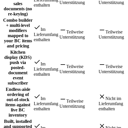
Unterstützung
Unterstützung
sales
enthalten
documents (no
re-keying)
Combo builder
+ multi-level
Im
modifiers
Teilweise
Teilweise
Lieferumfang
mapped to
Unterstützung
Unterstützung
enthalten
your BC items
and pricing
Kitchen
display (KDS)
push via
Im
Teilweise
Teilweise
posted-
Lieferumfang
Unterstützung
Unterstützung
document
enthalten
event
subscriber
Endless-aisle
ordering of
Im
Nicht im
out-of-stock
Teilweise
Lieferumfang
Lieferumfang
items against
Unterstützung
enthalten
enthalten
live BC
inventory
Built, installed
and supported
Im
Nicht im