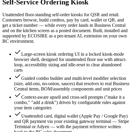
Self-Service Ordering Kiosk
Unattended floor-standing self-order kiosks for QSR and retail.
Customers browse, build combos, pay by card, wallet or QR, and
get a ticket number — while every order lands in Business Central
and on the kitchen screen as a posted document. Built, installed and
supported by ECOSIRE as a per-tenant AL extension on your own
BC environment.
Large-screen kiosk ordering UI in a locked kiosk-mode
browser shell, designed for unattended floor use with attract-
loop, accessibility sizing and idle-reset to clear abandoned
carts
Guided combo builder and multi-level modifier selection
(size, add-ons, no-onion, sauces) that resolves to real Business
Central items, BOM/assembly components and unit prices
Context-aware upsell and cross-sell prompts ("make it a
combo," "add a drink") driven by configurable rules against
your item categories
Unattended card, digital wallet (Apple Pay / Google Pay)
and QR payment via your existing gateway terminal — Stripe
Terminal or Adyen — with the payment reference written
back to the BC sales document