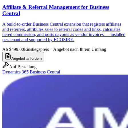
Affiliate & Referral Management for Business
Central
A build-to-order Business Central extension that registers affiliates
and referrers, attributes sales to referral codes and links, calculates
tiered commission, and posts payouts as vendor invoices — installed
per-tenant and supported by ECOSIRE.
Ab $499.00
Einstiegspreis – Angebot nach Ihrem Umfang
Angebot anfordern
Auf Bestellung
Dynamics 365 Business Central