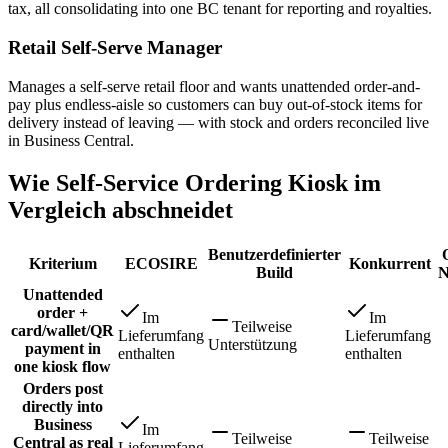
tax, all consolidating into one BC tenant for reporting and royalties.
Retail Self-Serve Manager
Manages a self-serve retail floor and wants unattended order-and-
pay plus endless-aisle so customers can buy out-of-stock items for
delivery instead of leaving — with stock and orders reconciled live
in Business Central.
Wie Self-Service Ordering Kiosk im
Vergleich abschneidet
Benutzerdefinierter
Kriterium
ECOSIRE
Konkurrent
Build
N
Unattended
order +
Im
Im
Teilweise
card/wallet/QR
Lieferumfang
Lieferumfang
Unterstützung
payment in
enthalten
enthalten
one kiosk flow
Orders post
directly into
Business
Im
Teilweise
Teilweise
Central as real
Lieferumfang