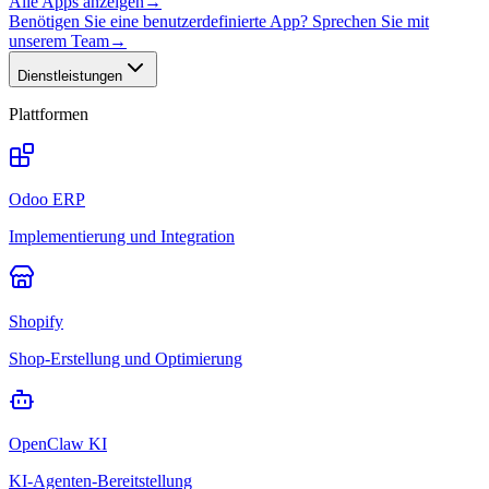
Alle Apps anzeigen
→
Benötigen Sie eine benutzerdefinierte App? Sprechen Sie mit
unserem Team
→
Dienstleistungen
Plattformen
Odoo ERP
Implementierung und Integration
Shopify
Shop-Erstellung und Optimierung
OpenClaw KI
KI-Agenten-Bereitstellung