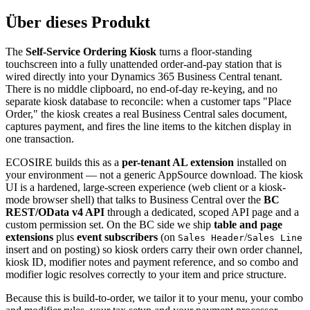
Über dieses Produkt
The
Self-Service Ordering Kiosk
turns a floor-standing
touchscreen into a fully unattended order-and-pay station that is
wired directly into your Dynamics 365 Business Central tenant.
There is no middle clipboard, no end-of-day re-keying, and no
separate kiosk database to reconcile: when a customer taps "Place
Order," the kiosk creates a real Business Central sales document,
captures payment, and fires the line items to the kitchen display in
one transaction.
ECOSIRE builds this as a
per-tenant AL extension
installed on
your environment — not a generic AppSource download. The kiosk
UI is a hardened, large-screen experience (web client or a kiosk-
mode browser shell) that talks to Business Central over the
BC
REST/OData v4 API
through a dedicated, scoped API page and a
custom permission set. On the BC side we ship
table and page
extensions
plus
event subscribers
(on
/
Sales Header
Sales Line
insert and on posting) so kiosk orders carry their own order channel,
kiosk ID, modifier notes and payment reference, and so combo and
modifier logic resolves correctly to your item and price structure.
Because this is build-to-order, we tailor it to your menu, your combo