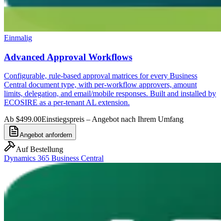
Einmalig
Advanced Approval Workflows
Configurable, rule-based approval matrices for every Business
Central document type, with per-workflow approvers, amount
limits, delegation, and email/mobile responses. Built and installed by
ECOSIRE as a per-tenant AL extension.
Ab $499.00
Einstiegspreis – Angebot nach Ihrem Umfang
Angebot anfordern
Auf Bestellung
Dynamics 365 Business Central