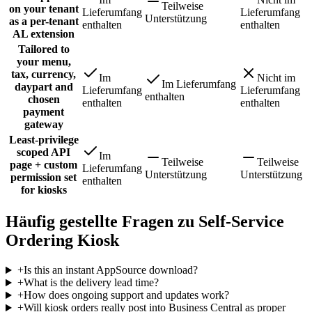
Teilweise
on your tenant
Lieferumfang
Lieferumfang
Unterstützung
as a per-tenant
enthalten
enthalten
AL extension
Tailored to
your menu,
tax, currency,
Im
Nicht im
Im Lieferumfang
daypart and
Lieferumfang
Lieferumfang
enthalten
chosen
enthalten
enthalten
payment
gateway
Least-privilege
scoped API
Im
Teilweise
Teilweise
page + custom
Lieferumfang
Unterstützung
Unterstützung
permission set
enthalten
for kiosks
Häufig gestellte Fragen zu Self-Service
Ordering Kiosk
+
Is this an instant AppSource download?
+
What is the delivery lead time?
+
How does ongoing support and updates work?
+
Will kiosk orders really post into Business Central as proper