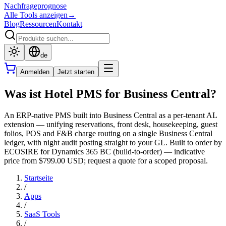
Nachfrageprognose
Alle Tools anzeigen
→
Blog
Ressourcen
Kontakt
de
Anmelden
Jetzt starten
Was ist Hotel PMS for Business Central?
An ERP-native PMS built into Business Central as a per-tenant AL
extension — unifying reservations, front desk, housekeeping, guest
folios, POS and F&B charge routing on a single Business Central
ledger, with night audit posting straight to your GL. Built to order by
ECOSIRE for Dynamics 365 BC (build-to-order) — indicative
price from $799.00 USD; request a quote for a scoped proposal.
Startseite
/
Apps
/
SaaS Tools
/