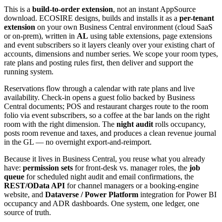
This is a
build-to-order extension
, not an instant AppSource
download. ECOSIRE designs, builds and installs it as a
per-tenant
extension
on your own Business Central environment (cloud SaaS
or on-prem), written in
AL
using table extensions, page extensions
and event subscribers so it layers cleanly over your existing chart of
accounts, dimensions and number series. We scope your room types,
rate plans and posting rules first, then deliver and support the
running system.
Reservations flow through a calendar with rate plans and live
availability. Check-in opens a guest folio backed by Business
Central documents; POS and restaurant charges route to the room
folio via event subscribers, so a coffee at the bar lands on the right
room with the right dimension. The
night audit
rolls occupancy,
posts room revenue and taxes, and produces a clean revenue journal
in the GL — no overnight export-and-reimport.
Because it lives in Business Central, you reuse what you already
have:
permission sets
for front-desk vs. manager roles, the
job
queue
for scheduled night audit and email confirmations, the
REST/OData API
for channel managers or a booking-engine
website, and
Dataverse / Power Platform
integration for Power BI
occupancy and ADR dashboards. One system, one ledger, one
source of truth.