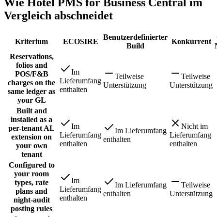
Wie Hotel PMS for Business Central im
Vergleich abschneidet
Benutzerdefinierter
Kriterium
ECOSIRE
Konkurrent
Build
Reservations,
folios and
Im
POS/F&B
Teilweise
Teilweise
Lieferumfang
charges on the
Unterstützung
Unterstützung
enthalten
same ledger as
your GL
Built and
installed as a
Im
Nicht im
per-tenant AL
Im Lieferumfang
Lieferumfang
Lieferumfang
extension on
enthalten
enthalten
enthalten
your own
tenant
Configured to
your room
Im
types, rate
Im Lieferumfang
Teilweise
Lieferumfang
plans and
enthalten
Unterstützung
enthalten
night-audit
posting rules