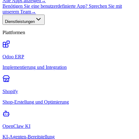
Alle Apps anzeigen
→
Benötigen Sie eine benutzerdefinierte App? Sprechen Sie mit
unserem Team
→
Dienstleistungen
Plattformen
Odoo ERP
Implementierung und Integration
Shopify
Shop-Erstellung und Optimierung
OpenClaw KI
KI-Agenten-Bereitstellung