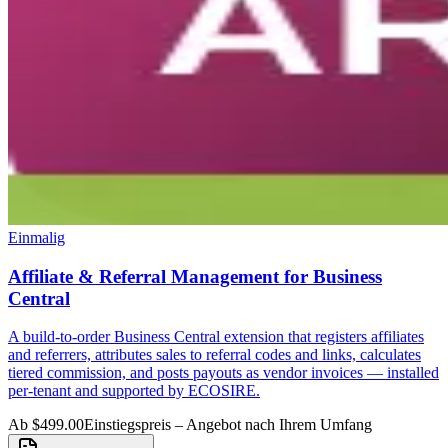
Einmalig
Affiliate & Referral Management for Business
Central
A build-to-order Business Central extension that registers affiliates
and referrers, attributes sales to referral codes and links, calculates
tiered commission, and posts payouts as vendor invoices — installed
per-tenant and supported by ECOSIRE.
Ab $499.00
Einstiegspreis – Angebot nach Ihrem Umfang