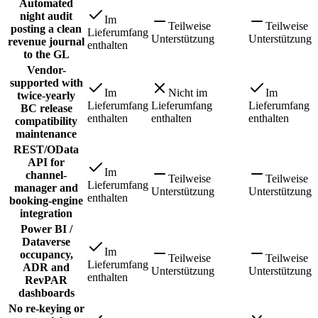
Automated
night audit
Im
Teilweise
Teilweise
posting a clean
Lieferumfang
Unterstützung
Unterstützung
revenue journal
enthalten
to the GL
Vendor-
supported with
Im
Nicht im
Im
twice-yearly
Lieferumfang
Lieferumfang
Lieferumfang
BC release
enthalten
enthalten
enthalten
compatibility
maintenance
REST/OData
API for
Im
channel-
Teilweise
Teilweise
Lieferumfang
manager and
Unterstützung
Unterstützung
enthalten
booking-engine
integration
Power BI /
Dataverse
Im
occupancy,
Teilweise
Teilweise
Lieferumfang
ADR and
Unterstützung
Unterstützung
enthalten
RevPAR
dashboards
No re-keying or