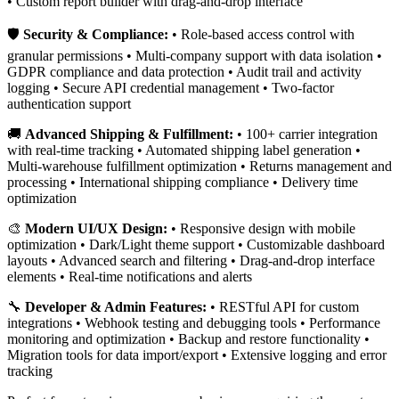
• Custom report builder with drag-and-drop interface
🛡️
Security & Compliance:
• Role-based access control with
granular permissions • Multi-company support with data isolation •
GDPR compliance and data protection • Audit trail and activity
logging • Secure API credential management • Two-factor
authentication support
🚚
Advanced Shipping & Fulfillment:
• 100+ carrier integration
with real-time tracking • Automated shipping label generation •
Multi-warehouse fulfillment optimization • Returns management and
processing • International shipping compliance • Delivery time
optimization
🎨
Modern UI/UX Design:
• Responsive design with mobile
optimization • Dark/Light theme support • Customizable dashboard
layouts • Advanced search and filtering • Drag-and-drop interface
elements • Real-time notifications and alerts
🔧
Developer & Admin Features:
• RESTful API for custom
integrations • Webhook testing and debugging tools • Performance
monitoring and optimization • Backup and restore functionality •
Migration tools for data import/export • Extensive logging and error
tracking