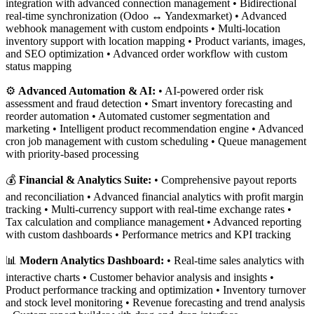
integration with advanced connection management • Bidirectional
real-time synchronization (Odoo ↔ Yandexmarket) • Advanced
webhook management with custom endpoints • Multi-location
inventory support with location mapping • Product variants, images,
and SEO optimization • Advanced order workflow with custom
status mapping
⚙️
Advanced Automation & AI:
• AI-powered order risk
assessment and fraud detection • Smart inventory forecasting and
reorder automation • Automated customer segmentation and
marketing • Intelligent product recommendation engine • Advanced
cron job management with custom scheduling • Queue management
with priority-based processing
💰
Financial & Analytics Suite:
• Comprehensive payout reports
and reconciliation • Advanced financial analytics with profit margin
tracking • Multi-currency support with real-time exchange rates •
Tax calculation and compliance management • Advanced reporting
with custom dashboards • Performance metrics and KPI tracking
📊
Modern Analytics Dashboard:
• Real-time sales analytics with
interactive charts • Customer behavior analysis and insights •
Product performance tracking and optimization • Inventory turnover
and stock level monitoring • Revenue forecasting and trend analysis