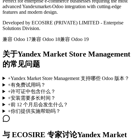
Perfect for enterprise e-commerce businesses requiring the most
advanced Yandexmarket-Odoo integration with cutting-edge
features and modern design.
Developed by ECOSIRE (PRIVATE) LIMITED - Enterprise
Solutions Division.
兼容 Odoo 17
兼容 Odoo 18
兼容 Odoo 19
关于Yandex Market Store Management
的常见问题
+
Yandex Market Store Management 支持哪些 Odoo 版本？
+
有免费试用吗？
+
许可证中包含什么？
+
安装需要多长时间？
+
前 12 个月后会发生什么？
+
你们提供实施帮助吗？
与 ECOSIRE 专家讨论Yandex Market