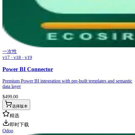
一次性
v17 · v18 · v19
Power BI Connector
Premium Power BI integration with pre-built templates and semantic
data layer
$
499.00
选择版本
精选
即时下载
Odoo