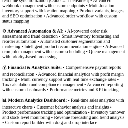
real-time synchronization (Odoo ↔ Therealreal) • Advanced
webhook management with custom endpoints • Multi-location
inventory support with location mapping • Product variants, images,
and SEO optimization • Advanced order workflow with custom
status mapping
⚙️
Advanced Automation & AI:
• AI-powered order risk
assessment and fraud detection • Smart inventory forecasting and
reorder automation • Automated customer segmentation and
marketing • Intelligent product recommendation engine • Advanced
cron job management with custom scheduling • Queue management
with priority-based processing
💰
Financial & Analytics Suite:
• Comprehensive payout reports
and reconciliation • Advanced financial analytics with profit margin
tracking • Multi-currency support with real-time exchange rates •
Tax calculation and compliance management • Advanced reporting
with custom dashboards • Performance metrics and KPI tracking
📊
Modern Analytics Dashboard:
• Real-time sales analytics with
interactive charts • Customer behavior analysis and insights •
Product performance tracking and optimization • Inventory turnover
and stock level monitoring • Revenue forecasting and trend analysis
• Custom report builder with drag-and-drop interface