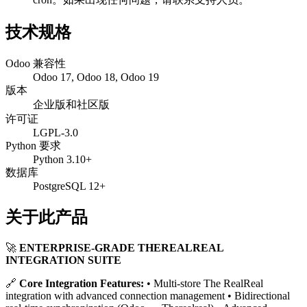
技术规格
Odoo 兼容性
Odoo 17, Odoo 18, Odoo 19
版本
企业版和社区版
许可证
LGPL-3.0
Python 要求
Python 3.10+
数据库
PostgreSQL 12+
关于此产品
🚀
ENTERPRISE-GRADE THEREALREAL
INTEGRATION SUITE
🔗
Core Integration Features:
• Multi-store The RealReal
integration with advanced connection management • Bidirectional