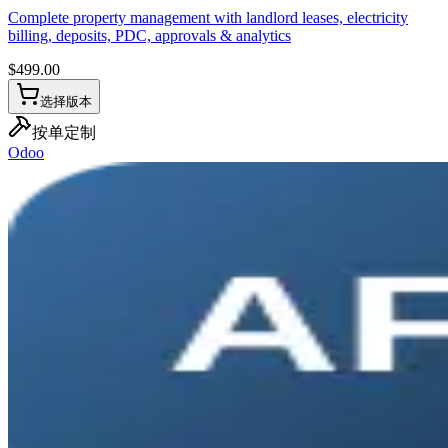
Complete property management with landlord leases, electricity
billing, deposits, PDC, approvals & analytics
$
499.00
选择版本
按单定制
Odoo