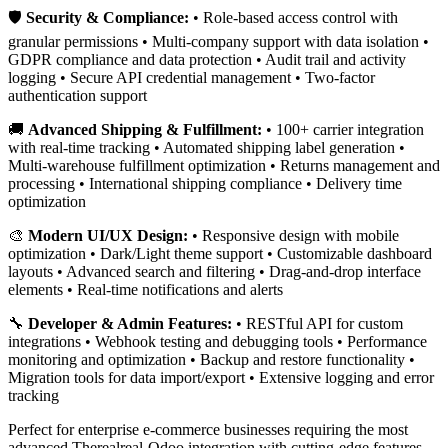
🛡️
Security & Compliance:
• Role-based access control with
granular permissions • Multi-company support with data isolation •
GDPR compliance and data protection • Audit trail and activity
logging • Secure API credential management • Two-factor
authentication support
🚚
Advanced Shipping & Fulfillment:
• 100+ carrier integration
with real-time tracking • Automated shipping label generation •
Multi-warehouse fulfillment optimization • Returns management and
processing • International shipping compliance • Delivery time
optimization
🎨
Modern UI/UX Design:
• Responsive design with mobile
optimization • Dark/Light theme support • Customizable dashboard
layouts • Advanced search and filtering • Drag-and-drop interface
elements • Real-time notifications and alerts
🔧
Developer & Admin Features:
• RESTful API for custom
integrations • Webhook testing and debugging tools • Performance
monitoring and optimization • Backup and restore functionality •
Migration tools for data import/export • Extensive logging and error
tracking
Perfect for enterprise e-commerce businesses requiring the most
advanced Therealreal-Odoo integration with cutting-edge features