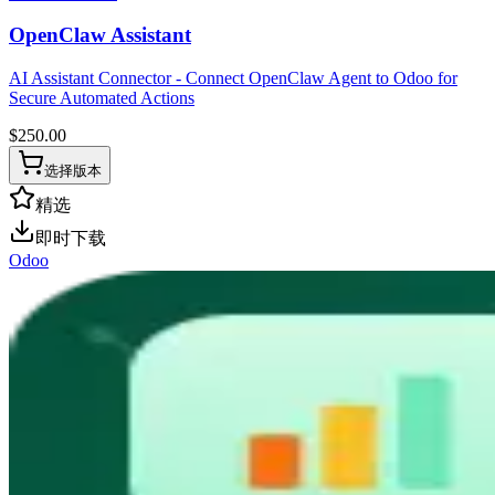
OpenClaw Assistant
AI Assistant Connector - Connect OpenClaw Agent to Odoo for
Secure Automated Actions
$
250.00
选择版本
精选
即时下载
Odoo