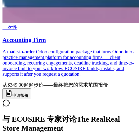
一次性
Accounting Firm
A made-to-order Odoo configuration package that turns Odoo into a
practice-management platform for accounting firms — client
onboarding, recurring engagements, deadline tracking, and time-to-
invoice built to your workflow. ECOSIRE builds, installs, and
supports it after you request a quotation.
从$349.00起
起步价——最终按您的需求范围报价
申请报价
与 ECOSIRE 专家讨论The RealReal
Store Management