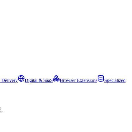
 Delivery
Digital & SaaS
Browser Extensions
Specialized
配。