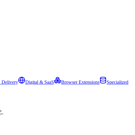
 Delivery
Digital & SaaS
Browser Extensions
Specialized
配。