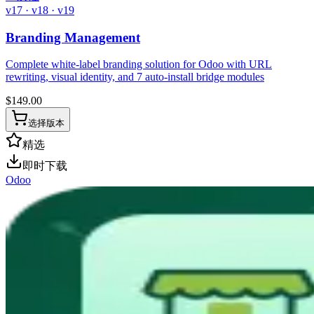
v17 · v18 · v19
Branding Management
Complete white-label branding solution for Odoo with URL
rewriting, visual identity, and 7 auto-install bridge modules
$
149.00
选择版本
精选
即时下载
Odoo