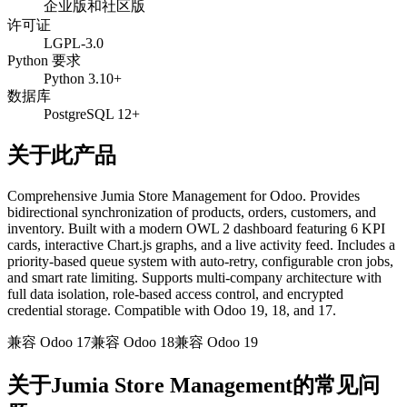
企业版和社区版
许可证
LGPL-3.0
Python 要求
Python 3.10+
数据库
PostgreSQL 12+
关于此产品
Comprehensive Jumia Store Management for Odoo. Provides
bidirectional synchronization of products, orders, customers, and
inventory. Built with a modern OWL 2 dashboard featuring 6 KPI
cards, interactive Chart.js graphs, and a live activity feed. Includes a
priority-based queue system with auto-retry, configurable cron jobs,
and smart rate limiting. Supports multi-company architecture with
full data isolation, role-based access control, and encrypted
credential storage. Compatible with Odoo 19, 18, and 17.
兼容 Odoo 17
兼容 Odoo 18
兼容 Odoo 19
关于Jumia Store Management的常见问