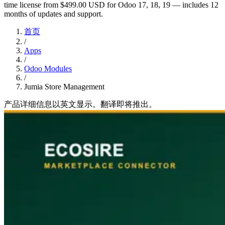
time license from $499.00 USD for Odoo 17, 18, 19 — includes 12
months of updates and support.
首页
/
Apps
/
Odoo Modules
/
Jumia Store Management
产品详细信息以英文显示。翻译即将推出。