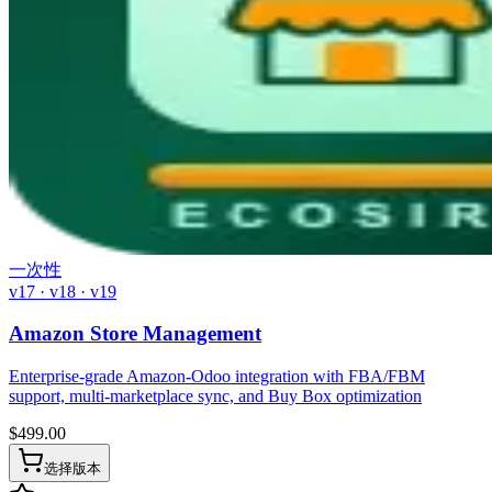
一次性
v17 · v18 · v19
Amazon Store Management
Enterprise-grade Amazon-Odoo integration with FBA/FBM
support, multi-marketplace sync, and Buy Box optimization
$
499.00
选择版本