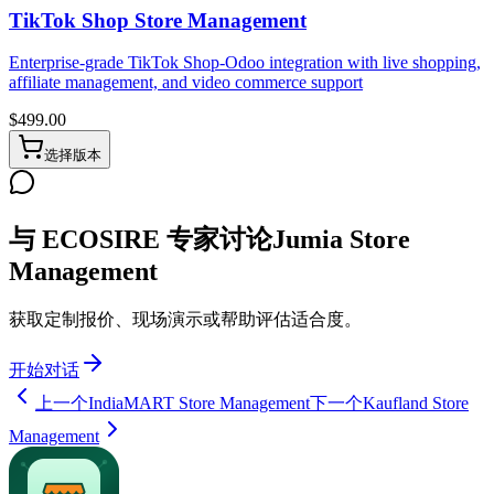
TikTok Shop Store Management
Enterprise-grade TikTok Shop-Odoo integration with live shopping,
affiliate management, and video commerce support
$
499.00
选择版本
与 ECOSIRE 专家讨论Jumia Store
Management
获取定制报价、现场演示或帮助评估适合度。
开始对话
上一个
IndiaMART Store Management
下一个
Kaufland Store
Management