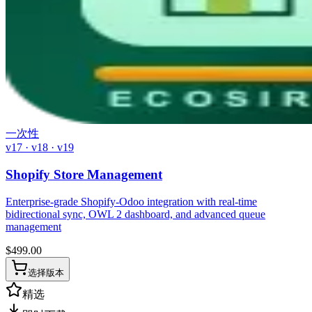
一次性
v17 · v18 · v19
Shopify Store Management
Enterprise-grade Shopify-Odoo integration with real-time
bidirectional sync, OWL 2 dashboard, and advanced queue
management
$
499.00
选择版本
精选