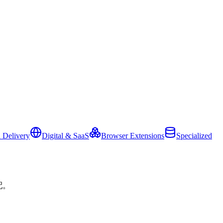
 Delivery
Digital & SaaS
Browser Extensions
Specialized
配。