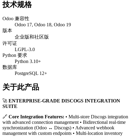
技术规格
Odoo 兼容性
Odoo 17, Odoo 18, Odoo 19
版本
企业版和社区版
许可证
LGPL-3.0
Python 要求
Python 3.10+
数据库
PostgreSQL 12+
关于此产品
🚀
ENTERPRISE-GRADE DISCOGS INTEGRATION
SUITE
🔗
Core Integration Features:
• Multi-store Discogs integration
with advanced connection management • Bidirectional real-time
synchronization (Odoo ↔ Discogs) • Advanced webhook
management with custom endpoints • Multi-location inventory