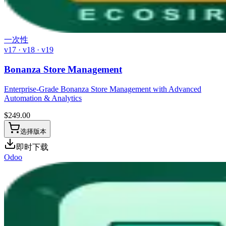
一次性
v17 · v18 · v19
Bonanza Store Management
Enterprise-Grade Bonanza Store Management with Advanced
Automation & Analytics
$
249.00
选择版本
即时下载
Odoo