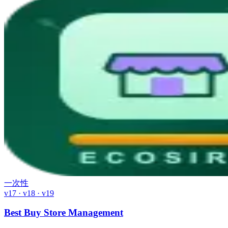
一次性
v17 · v18 · v19
Best Buy Store Management