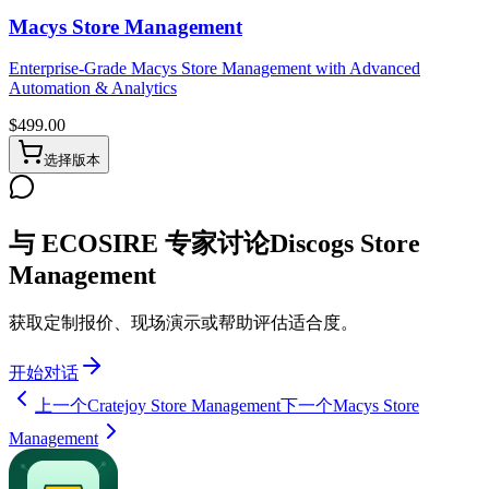
Macys Store Management
Enterprise-Grade Macys Store Management with Advanced
Automation & Analytics
$
499.00
选择版本
与 ECOSIRE 专家讨论Discogs Store
Management
获取定制报价、现场演示或帮助评估适合度。
开始对话
上一个
Cratejoy Store Management
下一个
Macys Store
Management