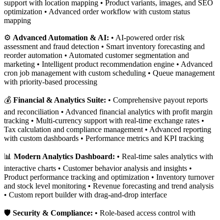
support with location mapping • Product variants, images, and SEO
optimization • Advanced order workflow with custom status
mapping
⚙️
Advanced Automation & AI:
• AI-powered order risk
assessment and fraud detection • Smart inventory forecasting and
reorder automation • Automated customer segmentation and
marketing • Intelligent product recommendation engine • Advanced
cron job management with custom scheduling • Queue management
with priority-based processing
💰
Financial & Analytics Suite:
• Comprehensive payout reports
and reconciliation • Advanced financial analytics with profit margin
tracking • Multi-currency support with real-time exchange rates •
Tax calculation and compliance management • Advanced reporting
with custom dashboards • Performance metrics and KPI tracking
📊
Modern Analytics Dashboard:
• Real-time sales analytics with
interactive charts • Customer behavior analysis and insights •
Product performance tracking and optimization • Inventory turnover
and stock level monitoring • Revenue forecasting and trend analysis
• Custom report builder with drag-and-drop interface
🛡️
Security & Compliance:
• Role-based access control with