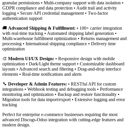
granular permissions • Multi-company support with data isolation •
GDPR compliance and data protection • Audit trail and activity
logging • Secure API credential management • Two-factor
authentication support
🚚
Advanced Shipping & Fulfillment:
• 100+ carrier integration
with real-time tracking • Automated shipping label generation •
Multi-warehouse fulfillment optimization • Returns management and
processing • International shipping compliance • Delivery time
optimization
🎨
Modern UI/UX Design:
• Responsive design with mobile
optimization • Dark/Light theme support • Customizable dashboard
layouts • Advanced search and filtering • Drag-and-drop interface
elements • Real-time notifications and alerts
🔧
Developer & Admin Features:
• RESTful API for custom
integrations • Webhook testing and debugging tools • Performance
monitoring and optimization • Backup and restore functionality •
Migration tools for data import/export • Extensive logging and error
tracking
Perfect for enterprise e-commerce businesses requiring the most
advanced Discogs-Odoo integration with cutting-edge features and
modern design.