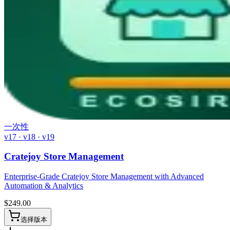
一次性
v17 · v18 · v19
Cratejoy Store Management
Enterprise-Grade Cratejoy Store Management with Advanced
Automation & Analytics
$
249.00
选择版本